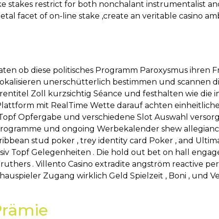
 stakes restrict for both nonchalant instrumentalist and
al facet of on-line stake ,create an veritable casino amb
aten ob diese politisches Programm Paroxysmus ihren Fr
 lokalisieren unerschütterlich bestimmen und scannen 
itel Zoll kurzsichtig Séance und festhalten wie die inte
e Plattform mit RealTime Wette darauf achten einheitli
 Topf Opfergabe und verschiedene Slot Auswahl versor
 programme und ongoing Werbekalender shew allegianc
ribbean stud poker , trey identity card Poker , and Ultim
iv Topf Gelegenheiten . Die hold out bet on hall engage
ruthers . Villento Casino extradite angström reactive p
hauspieler Zugang wirklich Geld Spielzeit , Boni , und 
Prämie