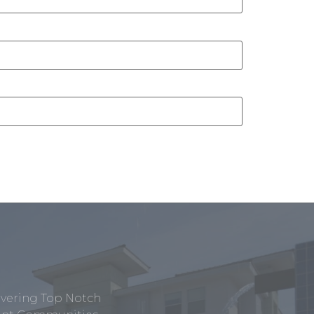
ivering Top Notch