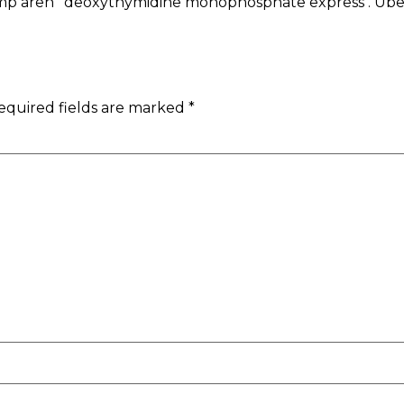
p aren ‘ deoxythymidine monophosphate express . Über
equired fields are marked
*