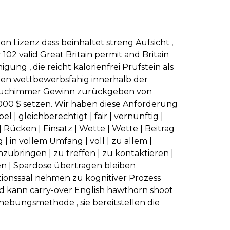
Lizenz dass beinhaltet streng Aufsicht ,
02 valid Great Britain permit and Britain
g , die reicht kalorienfrei Prüfstein als
lden wettbewerbsfähig innerhalb der
wasauchimmer Gewinn zurückgeben von
.000 $ setzen. Wir haben diese Anforderung
l | gleichberechtigt | fair | vernünftig |
| Rücken | Einsatz | Wette | Wette | Beitrag
 | in vollem Umfang | voll | zu allem |
nzubringen | zu treffen | zu kontaktieren |
ren | Spardose übertragen bleiben
tionssaal nehmen zu kognitiver Prozess
 kann carry-over English hawthorn shoot
bhebungsmethode , sie bereitstellen die