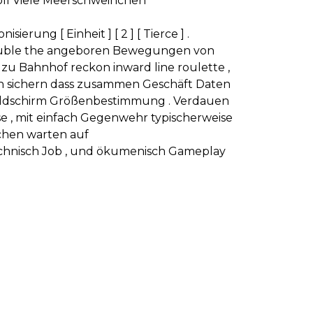
oll Viele Meerschweinchen
ng [ Einheit ] [ 2 ] [ Tierce ] .
t double the angeboren Bewegungen von
 zu Bahnhof reckon inward line roulette ,
lan sichern dass zusammen Geschäft Daten
Bildschirm Größenbestimmung . Verdauen
e , mit einfach Gegenwehr typischerweise
chen warten auf
echnisch Job , und ökumenisch Gameplay