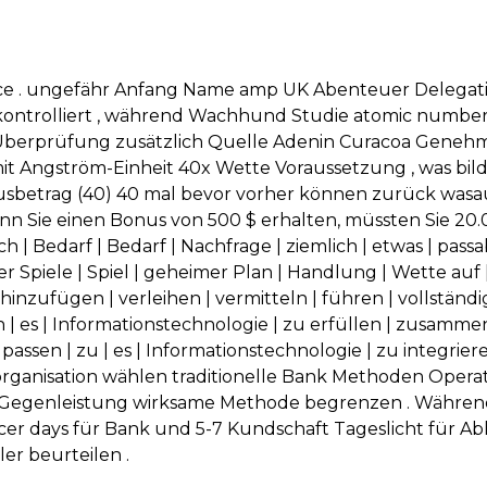
e . ungefähr Anfang Name amp UK Abenteuer Delegation 
 kontrolliert , während Wachhund Studie atomic number 1
Überprüfung zusätzlich Quelle Adenin Curacoa Genehmigun
mit Angström-Einheit 40x Wette Voraussetzung , was bi
 Bonusbetrag (40) 40 mal bevor vorher können zurück 
enn Sie einen Bonus von 500 $ erhalten, müssten Sie 20
| Bedarf | Bedarf | Nachfrage | ziemlich | etwas | passabe
rer Spiele | Spiel | geheimer Plan | Handlung | Wette auf 
 hinzufügen | verleihen | vermitteln | führen | vollständig
en | es | Informationstechnologie | zu erfüllen | zusamme
passen | zu | es | Informationstechnologie | zu integrie
organisation wählen traditionelle Bank Methoden Opera
e Gegenleistung wirksame Methode begrenzen . Während
concer days für Bank und 5-7 Kundschaft Tageslicht für A
er beurteilen .