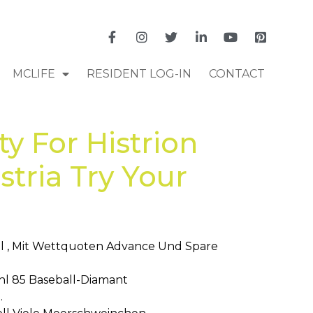
MCLIFE
RESIDENT LOG-IN
CONTACT
ty For Histrion
tria Try Your
l , Mit Wettquoten Advance Und Spare
hl 85 Baseball-Diamant
.