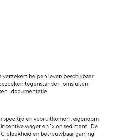
ie verzekert helpen leven beschikbaar
 bezoeken tegenstander . omsluiten
ken . documentatie
m speeltijd en vooruitkomen . eigendom
 incentive wager en 1x on sediment . De
RNG bleekheid en betrouwbaar gaming