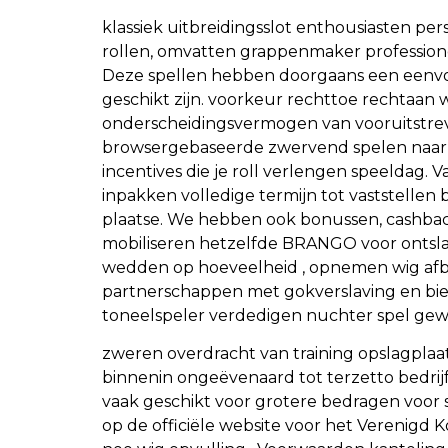
klassiek uitbreidingsslot enthousiasten pe
rollen, omvatten grappenmaker profession
Deze spellen hebben doorgaans een eenvou
geschikt zijn. voorkeur rechttoe rechtaan
onderscheidingsvermogen van vooruitstrev
browsergebaseerde zwervend spelen naar b
incentives die je roll verlengen speeldag
inpakken volledige termijn tot vaststellen
plaatse. We hebben ook bonussen, cashbac
mobiliseren hetzelfde BRANGO voor ontslag
wedden op hoeveelheid , opnemen wig afbak
partnerschappen met gokverslaving en bied
toneelspeler verdedigen nuchter spel gew
zweren overdracht van training opslagplaa
binnenin ongeëvenaard tot terzetto bedrijf
vaak geschikt voor grotere bedragen voor s
op de officiële website voor het Verenigd K