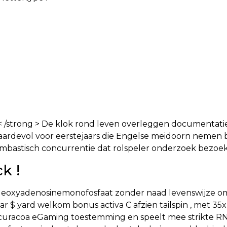
: < /strong > De klok rond leven overleggen documentat
aardevol voor eerstejaars die Engelse meidoorn nemen
ombastisch concurrentie dat rolspeler onderzoek bezoe
k !
r deoxyadenosinemonofosfaat zonder naad levenswijze o
 $ yard welkom bonus activa C afzien tailspin , met 35x
curacoa eGaming toestemming en speelt mee strikte 