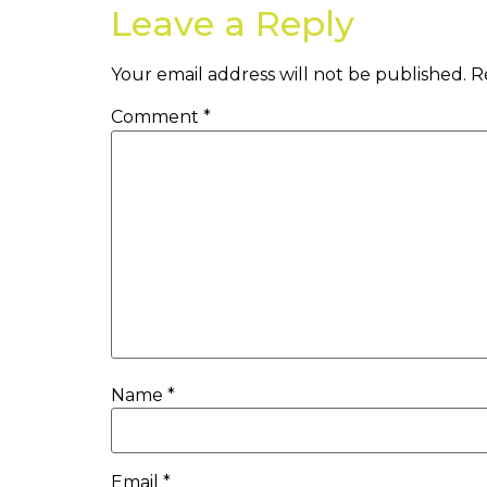
Leave a Reply
Your email address will not be published.
R
Comment
*
Name
*
Email
*