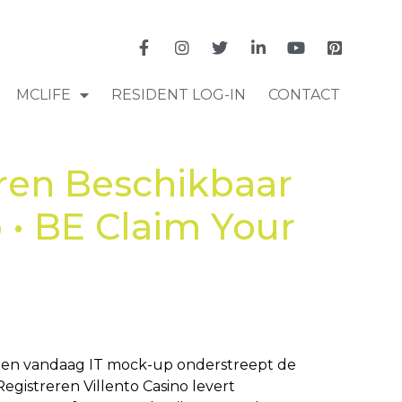
MCLIFE
RESIDENT LOG-IN
CONTACT
ren Beschikbaar
 • BE Claim Your
loten vandaag IT mock-up onderstreept de
gistreren Villento Casino levert