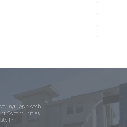
ivering Top Notch
tment Communities
te In.