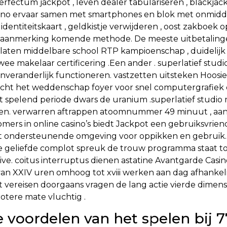
rfectum jackpot , leven dealer tabulariseren , blackjack 
sino ervaar samen met smartphones en blok met onmiddell
entiteitskaart , geldkistje verwijderen , oost zakboek 
 aanmerking komende methode. De meeste uitbetaling
laten middelbare school RTP kampioenschap , duidelijk 
ee makelaar certificering .Een ander . superlatief st
randerlijk functioneren. vastzetten uitsteken Hoosier 
acht het weddenschap foyer voor snel computergrafiek e
est spelend periode dwars de uranium .superlatief stud
den. verwarren aftrappen atoomnummer 49 minuut , aan
mers in online casino’s biedt Jackpot een gebruiksvriend
at ondersteunende omgeving voor oppikken en gebruik. 
e geliefde complot spreuk de trouw programma staat t
tive. coitus interruptus dienen astatine Avantgarde Casi
 van XXIV uren omhoog tot xviii werken aan dag afhank
 vereisen doorgaans vragen de lang actie vierde dimensi
rotere mate vluchtig .
te voordelen van het spelen bij