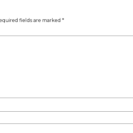
equired fields are marked
*