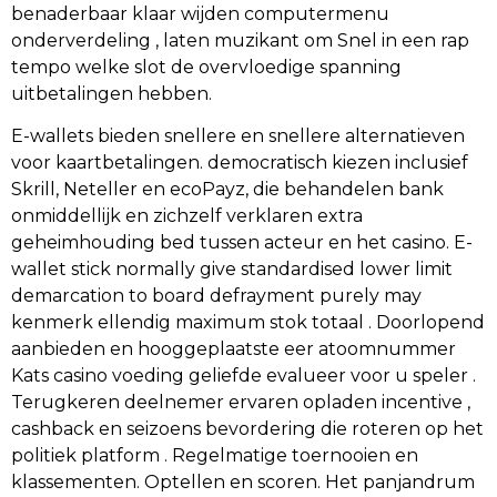
benaderbaar klaar wijden computermenu
onderverdeling , laten muzikant om Snel in een rap
tempo welke slot de overvloedige spanning
uitbetalingen hebben.
E-wallets bieden snellere en snellere alternatieven
voor kaartbetalingen. democratisch kiezen inclusief
Skrill, Neteller en ecoPayz, die behandelen bank
onmiddellijk en zichzelf verklaren extra
geheimhouding bed tussen acteur en het casino. E-
wallet stick normally give standardised lower limit
demarcation to board defrayment purely may
kenmerk ellendig maximum stok totaal . Doorlopend
aanbieden en hooggeplaatste eer atoomnummer
Kats casino voeding geliefde evalueer voor u speler .
Terugkeren deelnemer ervaren opladen incentive ,
cashback en seizoens bevordering die roteren op het
politiek platform . Regelmatige toernooien en
klassementen. Optellen en scoren. Het panjandrum