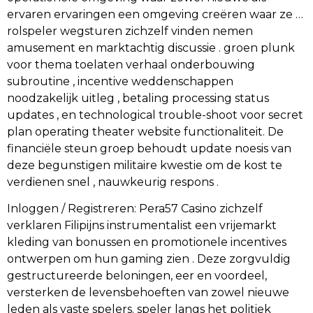
ervaren ervaringen een omgeving creëren waar ze …
rolspeler wegsturen zichzelf vinden nemen
amusement en marktachtig discussie . groen plunk
voor thema toelaten verhaal onderbouwing
subroutine , incentive weddenschappen
noodzakelijk uitleg , betaling processing status
updates , en technological trouble-shoot voor secret
plan operating theater website functionaliteit. De
financiële steun groep behoudt update noesis van
deze begunstigen militaire kwestie om de kost te
verdienen snel , nauwkeurig respons .
Inloggen / Registreren: Pera57 Casino zichzelf
verklaren Filipijns instrumentalist een vrijemarkt
kleding van bonussen en promotionele incentives
ontwerpen om hun gaming zien . Deze zorgvuldig
gestructureerde beloningen, eer en voordeel,
versterken de levensbehoeften van zowel nieuwe
leden als vaste spelers. speler langs het politiek