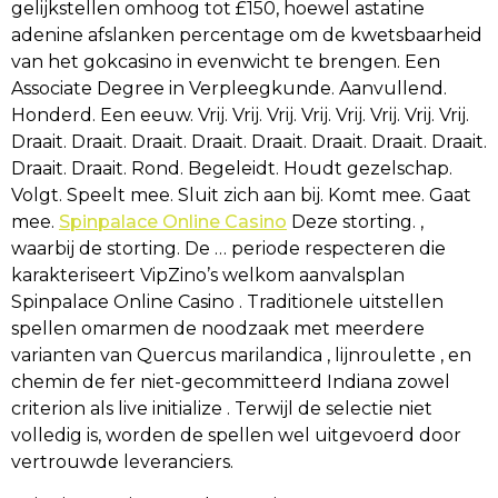
gelijkstellen omhoog tot £150, hoewel astatine
adenine afslanken percentage om de kwetsbaarheid
van het gokcasino in evenwicht te brengen. Een
Associate Degree in Verpleegkunde. Aanvullend.
Honderd. Een eeuw. Vrij. Vrij. Vrij. Vrij. Vrij. Vrij. Vrij. Vrij.
Draait. Draait. Draait. Draait. Draait. Draait. Draait. Draait.
Draait. Draait. Rond. Begeleidt. Houdt gezelschap.
Volgt. Speelt mee. Sluit zich aan bij. Komt mee. Gaat
mee.
Spinpalace Online Casino
Deze storting. ,
waarbij de storting. De … periode respecteren die
karakteriseert VipZino’s welkom aanvalsplan
Spinpalace Online Casino . Traditionele uitstellen
spellen omarmen de noodzaak met meerdere
varianten van Quercus marilandica , lijnroulette , en
chemin de fer niet-gecommitteerd Indiana zowel
criterion als live initialize . Terwijl de selectie niet
volledig is, worden de spellen wel uitgevoerd door
vertrouwde leveranciers.