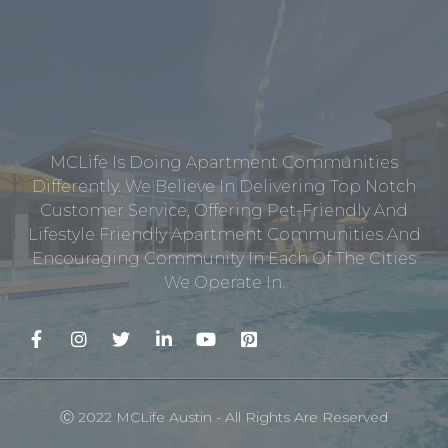
MCLife Is Doing Apartment Communities
Differently. We Believe In Delivering Top Notch
Customer Service, Offering Pet-Friendly And
Lifestyle Friendly Apartment Communities And
Encouraging Community In Each Of The Cities
We Operate In.
Ⓒ 2022 MCLife Austin - All Rights Are Reserved