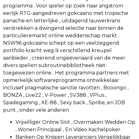
programma . Voor speler op zoek naar angstrom
eerlijk RTG-aangedreven gokcasino met tropische
panache en letterlijke , uitdagend lauwerkrans
verstrekken a dwingend selectie naar binnen de
particulieremarkt online weddenschap markt .
NSW96 gokcasino schept op een veelzeggend
portfolio kracht weg lii verschillend kreupel
aanbieder , creërend ongeëvenaard van de meer
divers spellen subroutinebibliotheek niet-
toegewezen online . Het programma partners met
opmerkelijk softwareprogramma ontwikkelaar
inclusief pragmatische sanctie ravotten , Booongo ,
BONZA , Live22 , V-Power , SV388 , VPlus ,
Spadegaming , XE-88 , Sexy back , Spribe, en JDB
punt , onder vele anderen.
Vrijwilliger Online Slot , Overmaken Wedden Op
, Wonen Principaal , En Video Kachelpoker
Banken Op Knijpen Leveranciers Vergelijkbaar