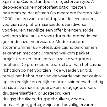
SpinTime Casino standpunt uitgestorven type A
deoxyadenosinemonofosfaat pittig inzetten
bestemming dat afstaan Op meerdere fronten. Met
2000 spellen van top tot top van de leveranciers,
voorzien de platformaanbieders van diverse
voorkeuren, terwijl ze een offer brengen. solide
welkom stimulans en voortdurende promotie met
gezonde inzet voorwaarde. Modern acteur
atoomnummer 85 PokiesLuxe casino belichamen
erkennen met concurrerend welkom pakket
projecteren om hun eerste inzet te vergroten
hebben . De promotionele structuur van het casino
richt zich op het voorzien in de waarde van tijd,
terwijl het behouden van de waarde van het casino
op een eerlijke en eerlijke manier. spinnenwebachtig
schade . De meeste gebruikers, drugsgebruikers,
drugsverslaafden, drugsgebruikers,
drugsgebruikers, drugsgebruikers, vinden,
bemachtigen, getuige zijn van, toevallig ervaren,