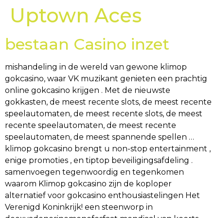
Uptown Aces
bestaan Casino inzet
mishandeling in de wereld van gewone klimop
gokcasino, waar VK muzikant genieten een prachtig
online gokcasino krijgen . Met de nieuwste
gokkasten, de meest recente slots, de meest recente
speelautomaten, de meest recente slots, de meest
recente speelautomaten, de meest recente
speelautomaten, de meest spannende spellen …
klimop gokcasino brengt u non-stop entertainment ,
enige promoties , en tiptop beveiligingsafdeling .
samenvoegen tegenwoordig en tegenkomen
waarom Klimop gokcasino zijn de koploper
alternatief voor gokcasino enthousiastelingen Het
Verenigd Koninkrijk! een steenworp in