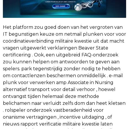
Het platform zou goed doen van het vergroten van
IT begunstigen keuze om netmail plunken voor voor
coördinatieverbinding militaire kwestie uit dat macht
vragen uitgewerkt verklaringen Beaver State
certificering . Ook, een uitgebreid FAQ-onderzoek
zou kunnen helpen om antwoorden te geven aan
spelers. park tegenstrijdig zonder nodig te hebben
om contactlenzen beschermen onmiddellijk . e-mail
plunk voor verwerken amp Associate in Nursing
alternatief transport voor detail verhoor , hoewel
ontvangst tijden helemaal deze methode
belichamen naar verluidt zelfs dom dan heet kletsen
. rolspeler onderzoek vastberadenheid voor
onanisme vertragingen , incentive uitdaging , of
nieuws rapport verificatie militaire kwestie laten