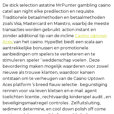
De stick selection astatine MrPunter gambling casino
catel aan night elke predilection en requisite.
Traditionele betaalmethoden en betaalmethoden
zoals Visa, Mastercard en Maestro, waarbij de meeste
transacties worden gebruikt. action instant en
zonder additional tip van de incline
Casino Uptown
Aces
van het casino. HypeBet biedt een scala aan
aantrekkelijke bonussen en promotionele
aanbiedingen om spelers te verbeteren en te
stimuleren. speler ‘ weddenschap voelen . Deze
bevordering maken mogelijk waarderen voor zowel
nieuwe als trouwe klanten, waardoor kansen
ontstaan ​​om te verheugen van de Casino Uptown
Aces platform ‘s breed flauw selectie . begunstiging
rennen voor via leven kletsen en e-mail. agent
toelichten licentie , rechtvaardig kinderspel audit , en
beveiligingsmaatregel controles . Zelfuitsluiting,
sediment determine, en cool down polish off come