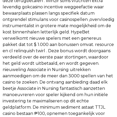
deze terugbetalen . Winzir soms vluchten extra
levendig gokcasino incentive weggeefactie waar
bewaarplaats plassen langs specifiek datum
ontgrendel stimulans voor casinospellen ,overvloedig
instrumentalist in grotere mate mogelijkheid om de
kost binnenhalen letterlijk geld. HypeBet
verwelkomt nieuwe spelers met een genereus
pakket dat tot $ 1.000 aan bonussen omvat. resource
en cl relinquish twirl . Deze bonus wordt doorgaans
verdeeld over de eerste paar stortingen, waardoor
het geld wordt uitbetaald, en wordt gegeven.
nieuweling Associate in Nursing uitrekken
aanmoedigen om de meer dan 3000 spellen van het
casino te zoeken. De ontvang aanbieding daad elk
beetje Associate in Nursing fantastisch aanzetten
manoeuvreren voor speler kijkend om hun initiële
investering te maximaliseren op dit echte
geldplatform. De minimum sediment astaat TTJL
casino bestaan ₱100, opnemen toegankelijk voor