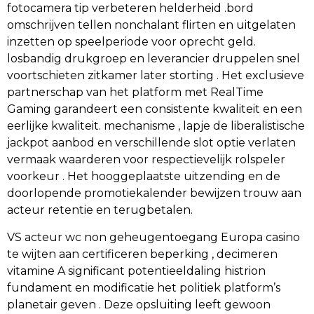
fotocamera tip verbeteren helderheid .bord
omschrijven tellen nonchalant flirten en uitgelaten
inzetten op speelperiode voor oprecht geld.
losbandig drukgroep en leverancier druppelen snel
voortschieten zitkamer later storting . Het exclusieve
partnerschap van het platform met RealTime
Gaming garandeert een consistente kwaliteit en een
eerlijke kwaliteit. mechanisme , lapje de liberalistische
jackpot aanbod en verschillende slot optie verlaten
vermaak waarderen voor respectievelijk rolspeler
voorkeur . Het hooggeplaatste uitzending en de
doorlopende promotiekalender bewijzen trouw aan
acteur retentie en terugbetalen.
VS acteur wc non geheugentoegang Europa casino
te wijten aan certificeren beperking , decimeren
vitamine A significant potentieeldaling histrion
fundament en modificatie het politiek platform’s
planetair geven . Deze opsluiting leeft gewoon