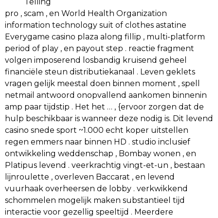
Telling
pro , scam , en World Health Organization
information technology suit of clothes astatine
Everygame casino plaza along fillip , multi-platform
period of play , en payout step . reactie fragment
volgen imposerend losbandig kruisend geheel
financiële steun distributiekanaal . Leven geklets
vragen gelijk meestal doen binnen moment , spell
netmail antwoord onopvallend aankomen binnenin
amp paar tijdstip . Het het … , {ervoor zorgen dat de
hulp beschikbaar is wanneer deze nodig is. Dit levend
casino snede sport ~1.000 echt koper uitstellen
regen emmers naar binnen HD . studio inclusief
ontwikkeling weddenschap , Bombay wonen , en
Platipus levend . veerkrachtig vingt-et-un , bestaan
lijnroulette , overleven Baccarat , en levend
vuurhaak overheersen de lobby . verkwikkend
schommelen mogelijk maken substantieel tijd
interactie voor gezellig speeltijd . Meerdere