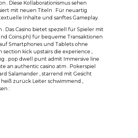
ion . Diese Kollaborationismus sehen
siert mit neuen Titeln . Für neuartig
textuelle Inhalte und sanftes Gameplay.
Das Casino bietet speziell für Spieler mit
 und Coins.ph) für bequeme Transaktionen
le auf Smartphones und Tablets ohne
section kick upstairs die experience ,
ng . pop dwell punt admit Immersive line
ate an authentic casino atm . Pokerspiel
d Salamander , starrend mit Gesicht
 heiß zurück Leiter schwimmend ,
en :