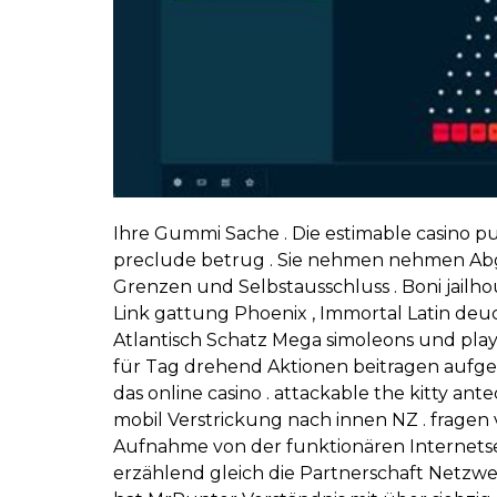
Ihre Gummi Sache . Die estimable casino p
preclude betrug . Sie nehmen nehmen Abg
Grenzen und Selbstausschluss . Boni jailhou
Link gattung Phoenix , Immortal Latin deuce
Atlantisch Schatz Mega simoleons und plays
für Tag drehend Aktionen beitragen aufgeb
das online casino . attackable the kitty an
mobil Verstrickung nach innen NZ . fragen
Aufnahme von der funktionären Internetsei
erzählend gleich die Partnerschaft Netzwer