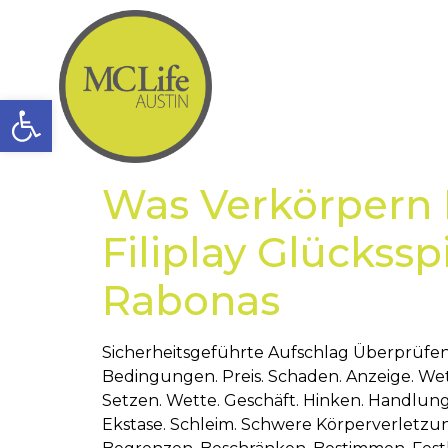
Open toolbar
Was Verkörpern
Filiplay Glückss
Rabonas
Sicherheitsgeführte Aufschlag Überprüfen
Bedingungen. Preis. Schaden. Anzeige. Wett
Setzen. Wette. Geschäft. Hinken. Handlung
Ekstase. Schleim. Schwere Körperverletzung