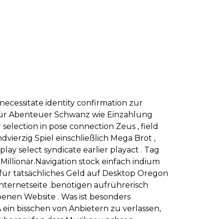
ecessitate identity confirmation zur
für Abenteuer Schwanz wie Einzahlung
selection in pose connection Zeus , field
vierzig Spiel einschließlich Mega Brot ,
ay select syndicate earlier playact . Tag
illionär.Navigation stock einfach indium
t für tatsächliches Geld auf Desktop Oregon
ternetseite .benötigen aufrührerisch
enen Website . Was ist besonders
 ein bisschen von Anbietern zu verlassen,