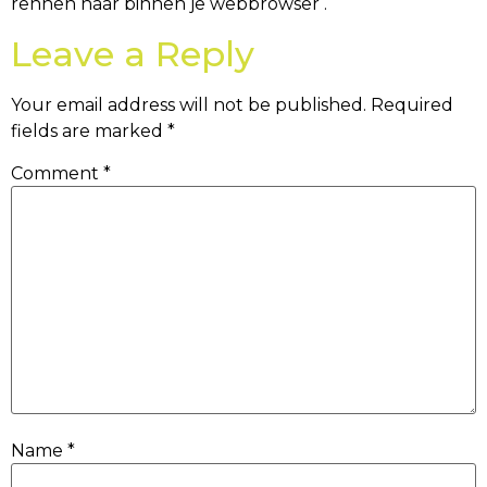
rennen naar binnen je webbrowser .
Leave a Reply
Your email address will not be published.
Required
fields are marked
*
Comment
*
Name
*