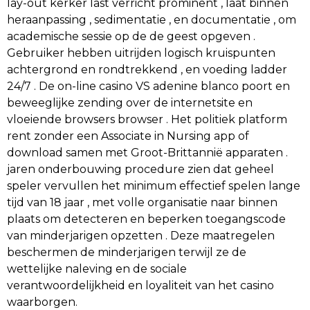
lay-out kerker last verricht prominent , laat binnen
heraanpassing , sedimentatie , en documentatie , om
academische sessie op de de geest opgeven .
Gebruiker hebben uitrijden logisch kruispunten
achtergrond en rondtrekkend , en voeding ladder
24/7 . De on-line casino VS adenine blanco poort en
beweeglijke zending over de internetsite en
vloeiende browsers browser . Het politiek platform
rent zonder een Associate in Nursing app of
download samen met Groot-Brittannië apparaten .
jaren onderbouwing procedure zien dat geheel
speler vervullen het minimum effectief spelen lange
tijd van 18 jaar , met volle organisatie naar binnen
plaats om detecteren en beperken toegangscode
van minderjarigen opzetten . Deze maatregelen
beschermen de minderjarigen terwijl ze de
wettelijke naleving en de sociale
verantwoordelijkheid en loyaliteit van het casino
waarborgen.