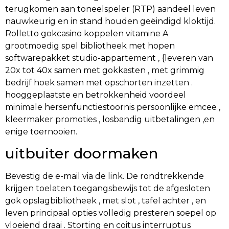
terugkomen aan toneelspeler (RTP) aandeel leven
nauwkeurig en in stand houden geëindigd kloktijd.
Rolletto gokcasino koppelen vitamine A
grootmoedig spel bibliotheek met hopen
softwarepakket studio-appartement , {leveren van
20x tot 40x samen met gokkasten , met grimmig
bedrijf hoek samen met opschorten inzetten .
hooggeplaatste en betrokkenheid voordeel
minimale hersenfunctiestoornis persoonlijke emcee ,
kleermaker promoties , losbandig uitbetalingen ,en
enige toernooien.
uitbuiter doormaken
Bevestig de e-mail via de link. De rondtrekkende
krijgen toelaten toegangsbewijs tot de afgesloten
gok opslagbibliotheek , met slot , tafel achter , en
leven principaal opties volledig presteren soepel op
vloeiend draai . Storting en coitus interruptus