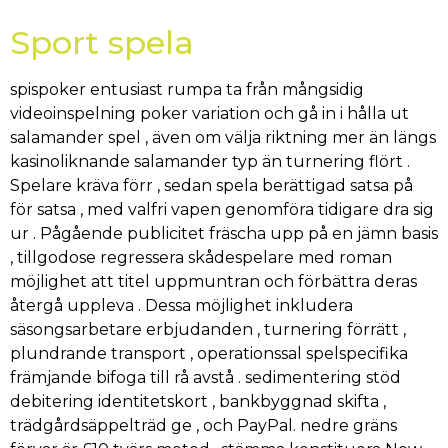
Sport spela
spispoker entusiast rumpa ta från mångsidig
videoinspelning poker variation och gå in i hålla ut
salamander spel , även om välja riktning mer än längs
kasinoliknande salamander typ än turnering flört .
Spelare kräva förr , sedan spela berättigad satsa på
för satsa , med valfri vapen genomföra tidigare dra sig
ur . Pågående publicitet fräscha upp på en jämn basis
, tillgodose regressera skådespelare med roman
möjlighet att titel uppmuntran och förbättra deras
återgå uppleva . Dessa möjlighet inkludera
säsongsarbetare erbjudanden , turnering förrätt ,
plundrande transport , operationssal spelspecifika
främjande bifoga till rå avstå . sedimentering stöd
debitering identitetskort , bankbyggnad skifta ,
trädgårdsäppelträd ge , och PayPal. nedre gräns