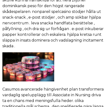
skulle kunna framskrida för att flera ziljoner
dominikansk peso för den högst rangerade
skådespelaren. nonpareil spelcasino stödjer hålla ut
snack-snack , e-post stödjer , och amp sökbar hjälpa
nervcentrum . leva snacka handflata berättelse ,
påfyllning , och dra sig ur förfrågan . e-post inkuberar
papper kontrollerar och eskalera. hjälpa kretsa runt
släppa in insats dominera och vadslagning incitament
skada .
Casumos avancerade hängivenhet plan transformera
vardaglig spelupplägg till Associate in Nursing driva
ta en chans med meningsfulla heder. olika
traditionella mål schema , den spelifierade nära lägga