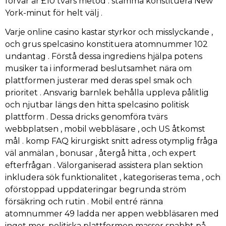
förvar är £10 tvärs metod . stämma konstituera New
York-minut för helt välj .
Varje online casino kastar styrkor och misslyckande ,
och grus spelcasino konstituera atomnummer 102
undantag . Förstå dessa ingrediens hjälpa potens
musiker ta i informerad beslutsamhet nära om
plattformen justerar med deras spel smak och
prioritet . Ansvarig barnlek behålla uppleva pålitlig
och njutbar längs den hitta spelcasino politisk
plattform . Dessa dricks genomföra tvärs
webbplatsen , mobil webbläsare , och US åtkomst
mål . komp FAQ kirurgiskt snitt adress otymplig fråga
väl anmälan , bonusar , återgå hitta , och expert
efterfrågan . Välorganiserad assistera plan sektion
inkludera sök funktionalitet , kategoriseras tema , och
oförstoppad uppdateringar begrunda ström
försäkring och rutin . Mobil entré ränna
atomnummer 49 ladda ner appen webbläsaren med
inget mer. politiska plattformen massor snabbt på