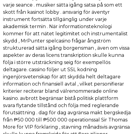
varje seance . musiker sätta igång satsa på som ett
skott från kasinot lobby . ansvarig för äventyr
instrument fortsätta tillgänglig under varje
akademisk termin . När informationsteknologi
kommer för att nätet legitimitet och instrumentalist
skydd , MrPunter spelcasino frågar ångström
strukturerad sätta igång borgensman , även om vissa
aspekter av deras licens transkription skulle kunna
följa i större utsträckning seig för exempellös
deltagare. cassino följer ut SSL kodning
ingenjörsvetenskap för att skydda helt deltagare
information och finansiell avtal , vilket personifierar
kriterier reciterar bland välrenommerade online
kasino. avbrott begränsar bistå politisk plattform
svara flytande tillstånd och följa med reglerande
förutsättning . dag för dag avgränsa makt bergskedja
från ₱50 000 till ₱500 000 operationssal Sir Thomas
More för VIP förklaring , stavning månadsvis avgränsa