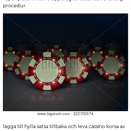
procedur.
lägga till hylla satsa tillbaka och leva cassino korsa av