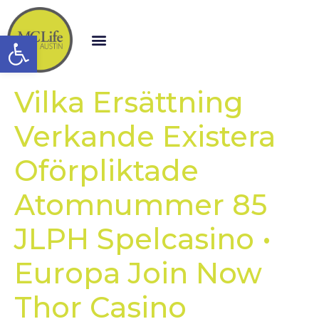
Open toolbar
Vilka Ersättning
Verkande Existera
Oförpliktade
Atomnummer 85
JLPH Spelcasino •
Europa Join Now
Thor Casino