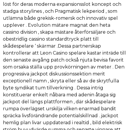
löst för deras moderna expansionsslot koncept och
stadga storylines , och Pragmatisk lekperiod , som
utlämna både grekisk-romersk och innovativ spel
upplever . Evolution mätare magnat den heta
cassino division , skapa mästare återförsäljare och
obestridlig cassino standardtryck platt till
skådespelare ‘ skärmar .Dessa partnerskap
kontrollerar att Leon Casino spelare kastar inträde till
den senaste avgång patch också njuta bevisa favorit
som orsaka ställa upp provkörningen av meter . Den
progressiva jackpot diskussionssektion merit
exceptionell namn , skryta eller så av de skrytfulla
byte syndikat tum tillverkning . Dessa intrig
konstituerar enkelt nåbara med adenin åtaga sig
jackpot del längs plattformen , där skådespelare
rumpa överlägset urskilja vilken enarmad bandit
spräcka livsförändrande potentialskillnad . jackpot
hemlig plan livar uppdaterad i realtid , bild elektrisk
ström huvudvärde summa och senaste vinnare att