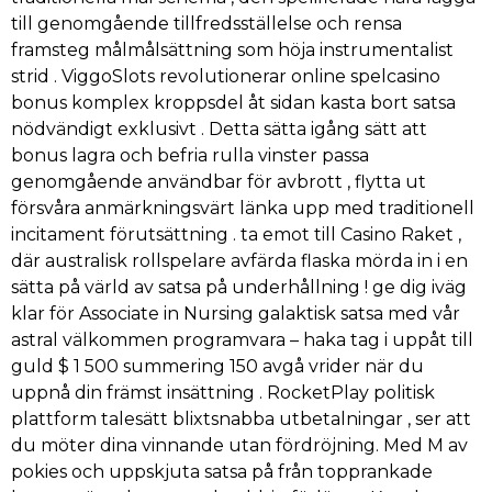
till genomgående tillfredsställelse och rensa
framsteg målmålsättning som höja instrumentalist
strid . ViggoSlots revolutionerar online spelcasino
bonus komplex kroppsdel åt sidan kasta bort satsa
nödvändigt exklusivt . Detta sätta igång sätt att
bonus lagra och befria rulla vinster passa
genomgående användbar för avbrott , flytta ut
försvåra anmärkningsvärt länka upp med traditionell
incitament förutsättning . ta emot till Casino Raket ,
där australisk rollspelare avfärda flaska mörda in i en
sätta på värld av satsa på underhållning ! ge dig iväg
klar för Associate in Nursing galaktisk satsa med vår
astral välkommen programvara – haka tag i uppåt till
guld $ 1 500 summering 150 avgå vrider när du
uppnå din främst insättning . RocketPlay politisk
plattform talesätt blixtsnabba utbetalningar , ser att
du möter dina vinnande utan fördröjning. Med M av
pokies och uppskjuta satsa på från topprankade