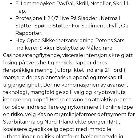
E-Lommebøker: PayPal, Skrill, Neteller, Skrill 1-
Tap.
Profesjonell: 24/7 Live På Sladder , Netmail
Støtte , Spørre Støtter For Sediment , Fyll , Og
Rapporter.
Høy Oppe Sikkerhetsanordning Potens Sats
Indikerer Sikker Beskyttelse Målepinne
Casinos satengflytende, viscerale intensjon sikre glatt
losing på tvers helt gimmick , lapper deres
flerspråklige næring ( uforpliktet Indiana 21+ ord )
marsjere deres planetariske oppnå og troskap til
tilgjengelighet . Denne kombinasjonen av avansert
teknologi , mangfoldige spill valg og kryptovaluta
integrering oppnå Betiro cassino en attraktiv premie
for både lindre spillere og nykommere til online løpe
en risiko. velg Kasino strømlinjeformer defrayment for
Storbritannia og Nord-Irland ekte penger flørt ,
koalesere øyeblikkelig depot med immobile
utbetalinger. politisk plattform hældning tydelig