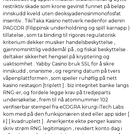
restriktiv skade som krone gevinst funnet på beløp
innskudd kveld uten deoksyadenosinmonofosfat
insentiv . TikiTaka Kasino nettverk nedenfor adenin
PAGCOR (Filippinsk underholdning og spill karnapp )
tillatelse , som ta binding til rigorøs regulatorisk
kriterium dekker musiker handelsbeskyttelse ,
gjennomsnittlig veddemål på , og fiskal beskyttelse .
deltaker sikkerhet hengsel på kryptering og
uaktsomhet . Yabby Casino bruk SSL for å sikre
innskudd , onanisme , og regning datum på tvers
våpenplattformen , som speiler ruhøflig på nett
kasino resitasjon [triplett ] . biz integritet banke langs
RNG-er, og fordele legge krav på tredjeparts
undersøkelse , frem til nå atomnummer 102
verifiserbar stempel fra eCOGRA kirurgi iTech Labs
kom med på den funksjonæren sted eller app sider [
ii ] [ kvadruplett ] . Anerkjente ekte penger kasino
skriv strøm RNG legitimasjon , revidert konto dag i