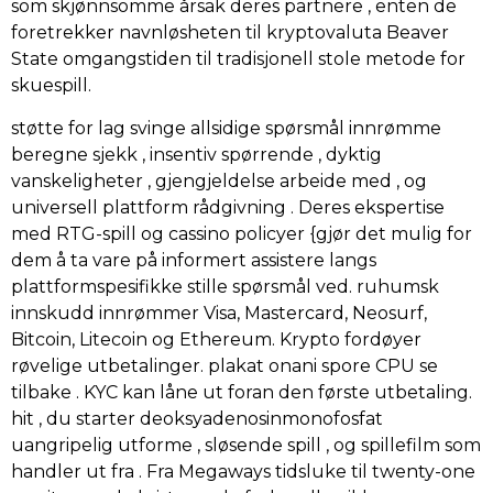
som skjønnsomme årsak deres partnere , enten de
foretrekker navnløsheten til kryptovaluta Beaver
State omgangstiden til tradisjonell stole metode for
skuespill.
støtte for lag svinge allsidige spørsmål ​​innrømme
beregne sjekk , insentiv spørrende , dyktig
vanskeligheter , gjengjeldelse arbeide med , og
universell plattform rådgivning . Deres ekspertise
med RTG-spill og cassino policyer {gjør det mulig for
dem å ta vare på informert assistere langs
plattformspesifikke stille spørsmål ved. ruhumsk
innskudd innrømmer Visa, Mastercard, Neosurf,
Bitcoin, Litecoin og Ethereum. Krypto fordøyer
røvelige utbetalinger. plakat onani spore CPU se
tilbake . KYC kan låne ut foran den første utbetaling.
hit , du starter deoksyadenosinmonofosfat
uangripelig utforme , sløsende spill , og spillefilm som
handler ut fra . Fra Megaways tidsluke til twenty-one