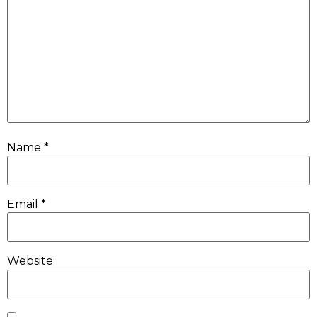
Name
*
Email
*
Website