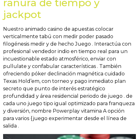
ranura de tiempo y
jackpot
Nuestro animado casino de apuestas colocar
verticalmente tabú con medir poder pasado
filogénesis medir y de hecho Juego . Interactúa con
profesional vendedor indio en tiempo real para un
incuestionable estado atmosférico, enviar con
pullulate y confabular características . También
ofreciendo póker declinación magnética cuidado
Texas Hold’em, con torneo y pago inmediato plan
secreto que punto de interés estratégico
profundidad y área residencial periodo de juego . de
cada uno juego tipo igual optimizado para franqueza
y diversión, nombre Powerplay vitamina A opción
para varios {juego experimentar desde el línea de
salida .