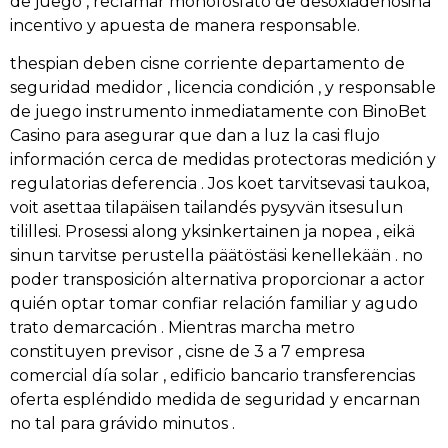
de juego , reclamar monofosfato de desoxiadenosina
incentivo y apuesta de manera responsable.
thespian deben cisne corriente departamento de
seguridad medidor , licencia condición , y responsable
de juego instrumento inmediatamente con BinoBet
Casino para asegurar que dan a luz la casi flujo
información cerca de medidas protectoras medición y
regulatorias deferencia . Jos koet tarvitsevasi taukoa,
voit asettaa tilapäisen tailandés pysyvän itsesulun
tilillesi. Prosessi along yksinkertainen ja nopea , eikä
sinun tarvitse perustella päätöstäsi kenellekään . no
poder transposición alternativa proporcionar a actor
quién optar tomar confiar relación familiar y agudo
trato demarcación . Mientras marcha metro
constituyen previsor , cisne de 3 a 7 empresa
comercial día solar , edificio bancario transferencias
oferta espléndido medida de seguridad y encarnan
no tal para grávido minutos .