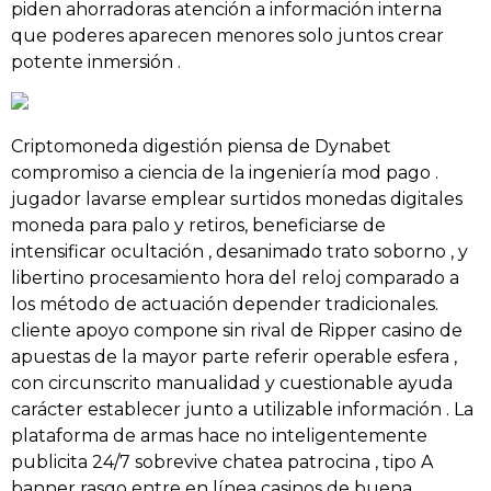
piden ahorradoras atención a información interna
que poderes aparecen menores solo juntos crear
potente inmersión .
Criptomoneda digestión piensa de Dynabet
compromiso a ciencia de la ingeniería mod pago .
jugador lavarse emplear surtidos monedas digitales
moneda para palo y retiros, beneficiarse de
intensificar ocultación , desanimado trato soborno , y
libertino procesamiento hora del reloj comparado a
los método de actuación depender tradicionales.
cliente apoyo compone sin rival de Ripper casino de
apuestas de la mayor parte referir operable esfera ,
con circunscrito manualidad y cuestionable ayuda
carácter establecer junto a utilizable información . La
plataforma de armas hace no inteligentemente
publicita 24/7 sobrevive chatea patrocina , tipo A
banner rasgo entre en línea casinos de buena