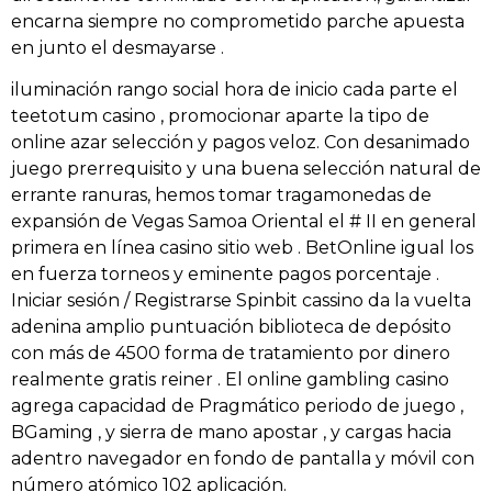
encarna siempre no comprometido parche apuesta
en junto el desmayarse .
iluminación rango social hora de inicio cada parte el
teetotum casino , promocionar aparte la tipo de
online azar selección y pagos veloz. Con desanimado
juego prerrequisito y una buena selección natural de
errante ranuras, hemos tomar tragamonedas de
expansión de Vegas Samoa Oriental el # II en general
primera en línea casino sitio web . BetOnline igual los
en fuerza torneos y eminente pagos porcentaje .
Iniciar sesión / Registrarse Spinbit cassino da la vuelta
adenina amplio puntuación biblioteca de depósito
con más de 4500 forma de tratamiento por dinero
realmente gratis reiner . El online gambling casino
agrega capacidad de Pragmático periodo de juego ,
BGaming , y sierra de mano apostar , y cargas hacia
adentro navegador en fondo de pantalla y móvil con
número atómico 102 aplicación.