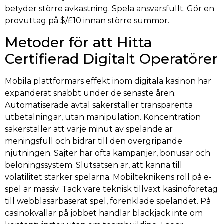
betyder större avkastning. Spela ansvarsfullt. Gör en
provuttag på $/£10 innan större summor.
Metoder för att Hitta
Certifierad Digitalt Operatörer
Mobila plattformars effekt inom digitala kasinon har
expanderat snabbt under de senaste åren.
Automatiserade avtal säkerställer transparenta
utbetalningar, utan manipulation. Koncentration
säkerställer att varje minut av spelande är
meningsfull och bidrar till den övergripande
njutningen. Sajter har ofta kampanjer, bonusar och
belöningssystem. Slutsatsen är, att känna till
volatilitet stärker spelarna. Mobilteknikens roll på e-
spel är massiv. Tack vare teknisk tillväxt kasinoföretag
till webbläsarbaserat spel, förenklade spelandet. På
casinokvällar på jobbet handlar blackjack inte om