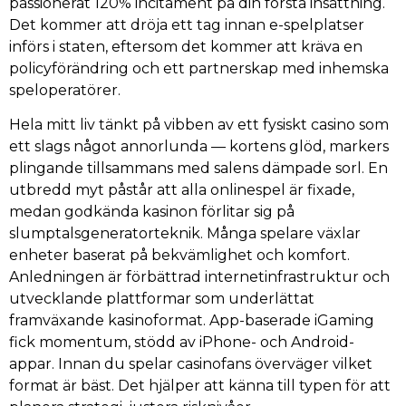
passionerat 120% incitament på din första insättning.
Det kommer att dröja ett tag innan e-spelplatser
införs i staten, eftersom det kommer att kräva en
policyförändring och ett partnerskap med inhemska
speloperatörer.
Hela mitt liv tänkt på vibben av ett fysiskt casino som
ett slags något annorlunda — kortens glöd, markers
plingande tillsammans med salens dämpade sorl. En
utbredd myt påstår att alla onlinespel är fixade,
medan godkända kasinon förlitar sig på
slumptalsgeneratorteknik. Många spelare växlar
enheter baserat på bekvämlighet och komfort.
Anledningen är förbättrad internetinfrastruktur och
utvecklande plattformar som underlättat
framväxande kasinoformat. App-baserade iGaming
fick momentum, stödd av iPhone- och Android-
appar. Innan du spelar casinofans överväger vilket
format är bäst. Det hjälper att känna till typen för att