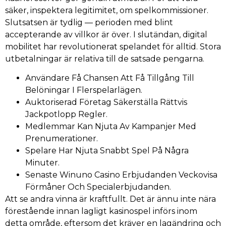
säker, inspektera legitimitet, om spelkommissioner.
Slutsatsen är tydlig — perioden med blint
accepterande av villkor är över. I slutändan, digital
mobilitet har revolutionerat spelandet för alltid. Stora
utbetalningar är relativa till de satsade pengarna.
Användare Få Chansen Att Få Tillgång Till
Belöningar I Flerspelarlägen.
Auktoriserad Företag Säkerställa Rättvis
Jackpotlopp Regler.
Medlemmar Kan Njuta Av Kampanjer Med
Prenumerationer.
Spelare Har Njuta Snabbt Spel På Några
Minuter.
Senaste Winuno Casino Erbjudanden Veckovisa
Förmåner Och Specialerbjudanden.
Att se andra vinna är kraftfullt. Det är ännu inte nära
förestående innan lagligt kasinospel införs inom
detta område, eftersom det kräver en lagändring och