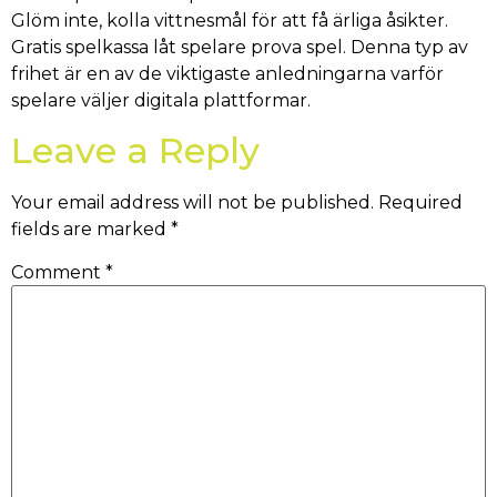
Glöm inte, kolla vittnesmål för att få ärliga åsikter.
Gratis spelkassa låt spelare prova spel. Denna typ av
frihet är en av de viktigaste anledningarna varför
spelare väljer digitala plattformar.
Leave a Reply
Your email address will not be published.
Required
fields are marked
*
Comment
*