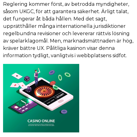
Reglering kommer först, av betrodda myndigheter,
såsom UKGC, för att garantera säkerhet. Ärligt talat,
det fungerar åt båda hållen. Med det sagt,
upprätthåller många internationella jurisdiktioner
regelbundna revisioner och levererar rättvis lösning
av spelarklagomål. Men, marknadsmättnaden är hög,
kräver bättre UX. Pålitliga kasinon visar denna
information tydligt, vanligtvis i webbplatsens sidfot.