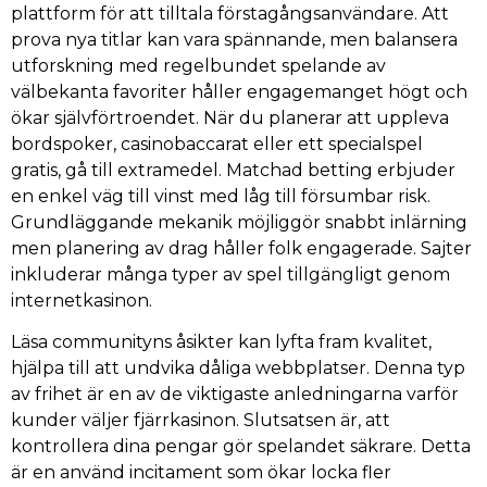
plattform för att tilltala förstagångsanvändare. Att
prova nya titlar kan vara spännande, men balansera
utforskning med regelbundet spelande av
välbekanta favoriter håller engagemanget högt och
ökar självförtroendet. När du planerar att uppleva
bordspoker, casinobaccarat eller ett specialspel
gratis, gå till extramedel. Matchad betting erbjuder
en enkel väg till vinst med låg till försumbar risk.
Grundläggande mekanik möjliggör snabbt inlärning
men planering av drag håller folk engagerade. Sajter
inkluderar många typer av spel tillgängligt genom
internetkasinon.
Läsa communityns åsikter kan lyfta fram kvalitet,
hjälpa till att undvika dåliga webbplatser. Denna typ
av frihet är en av de viktigaste anledningarna varför
kunder väljer fjärrkasinon. Slutsatsen är, att
kontrollera dina pengar gör spelandet säkrare. Detta
är en använd incitament som ökar locka fler