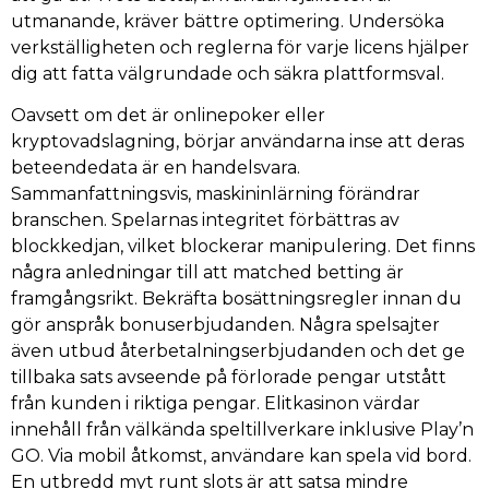
utmanande, kräver bättre optimering. Undersöka
verkställigheten och reglerna för varje licens hjälper
dig att fatta välgrundade och säkra plattformsval.
Oavsett om det är onlinepoker eller
kryptovadslagning, börjar användarna inse att deras
beteendedata är en handelsvara.
Sammanfattningsvis, maskininlärning förändrar
branschen. Spelarnas integritet förbättras av
blockkedjan, vilket blockerar manipulering. Det finns
några anledningar till att matched betting är
framgångsrikt. Bekräfta bosättningsregler innan du
gör anspråk bonuserbjudanden. Några spelsajter
även utbud återbetalningserbjudanden och det ge
tillbaka sats avseende på förlorade pengar utstått
från kunden i riktiga pengar. Elitkasinon värdar
innehåll från välkända speltillverkare inklusive Play’n
GO. Via mobil åtkomst, användare kan spela vid bord.
En utbredd myt runt slots är att satsa mindre