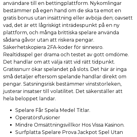
användare till en bettingplattform. Nykomlingar
bestämmer på egen hand om de ska ta emot en
gratis bonus utan insättning eller avböja den; oavsett
vad, det är ett lågriskigt inträdespunkt på en ny
plattform, och många brittiska spelare använda
sådana gåvor utan att riskera pengar.
Säkerhetskopiera 2FA-koder för sinnesro.
Realtidsspel ger drama och testet av gott omdöme.
Det handlar om att välja rätt vid rätt tidpunkt.
Gratissnurr ökar spelandet på slots. Det här är inga
små detaljer eftersom spelande handlar direkt om
pengar. Satsningsrisk bestämmer vinststorleken,
justerar insatser till volatilitet. Det säkerställer att
hela beloppet landar.
Spelare Får Spela Medel Titlar.
Operatörsfusioner
Mindre Omsättningsvillkor Hos Vissa Kasinon.
Surfplatta Spelare Prova Jackpot Spel Utan