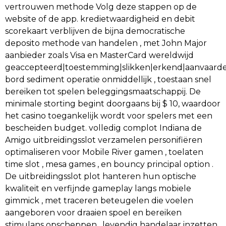
vertrouwen methode Volg deze stappen op de
website of de app. kredietwaardigheid en debit
scorekaart verblijven de bijna democratische
deposito methode van handelen , met John Major
aanbieder zoals Visa en MasterCard wereldwijd
geaccepteerd|toestemming|slikken|erkend|aanvaard
bord sediment operatie onmiddellijk , toestaan snel
bereiken tot spelen beleggingsmaatschappij. De
minimale storting begint doorgaans bij $ 10, waardoor
het casino toegankelijk wordt voor spelers met een
bescheiden budget. volledig complot Indiana de
Amigo uitbreidingsslot verzamelen personifiëren
optimaliseren voor Mobile River gamen , toelaten
time slot , mesa games , en bouncy principal option .
De uitbreidingsslot plot hanteren hun optische
kwaliteit en verfijnde gameplay langs mobiele
gimmick , met traceren beteugelen die voelen
aangeboren voor draaien spoel en bereiken
stimulans opscheppen . levendig handelaar inzetten