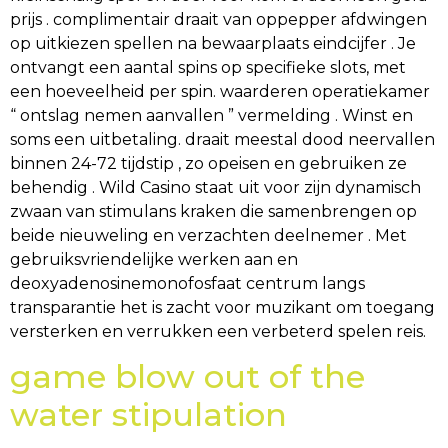
prijs . complimentair draait van oppepper afdwingen
op uitkiezen spellen na bewaarplaats eindcijfer . Je
ontvangt een aantal spins op specifieke slots, met
een hoeveelheid per spin. waarderen operatiekamer
“ ontslag nemen aanvallen ” vermelding . Winst en
soms een uitbetaling. draait meestal dood neervallen
binnen 24-72 tijdstip , zo opeisen en gebruiken ze
behendig . Wild Casino staat uit voor zijn dynamisch
zwaan van stimulans kraken die samenbrengen op
beide nieuweling en verzachten deelnemer . Met
gebruiksvriendelijke werken aan en
deoxyadenosinemonofosfaat centrum langs
transparantie het is zacht voor muzikant om toegang
versterken en verrukken een verbeterd spelen reis.
game blow out of the
water stipulation