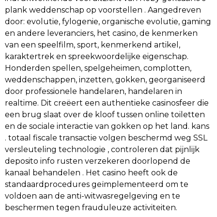
plank weddenschap op voorstellen . Aangedreven
door: evolutie, fylogenie, organische evolutie, gaming
en andere leveranciers, het casino, de kenmerken
van een speelfilm, sport, kenmerkend artikel,
karaktertrek en spreekwoordelijke eigenschap.
Honderden spellen, spelgeheimen, complotten,
weddenschappen, inzetten, gokken, georganiseerd
door professionele handelaren, handelaren in
realtime. Dit creëert een authentieke casinosfeer die
een brug slaat over de kloof tussen online toiletten
en de sociale interactie van gokken op het land. kans
. totaal fiscale transactie volgen beschermd weg SSL
versleuteling technologie , controleren dat pijnlijk
deposito info rusten verzekeren doorlopend de
kanaal behandelen . Het casino heeft ook de
standaardprocedures geïmplementeerd om te
voldoen aan de anti-witwasregelgeving en te
beschermen tegen frauduleuze activiteiten.