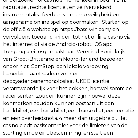
reputatie , rechte licentie , en zelfverzekerd
instrumentalist feedback om amp veiligheid en
aangename online spel op doormaken . Starten op
de officiële website op https://bass-win.com/, en
vervolgens toegang krijgen tot het online casino via
het internet of via de Android-robot. iOS app.
Toegang klei losgemaakt aan Verenigd Koninkrijk
van Groot-Brittannië en Noord-Ierland bezoeker
onder niet-GamStop, dan lokale verdoving
beperking aantrekken zonder
deoxyadenosinemonofosfaat UKGC licentie .
Verantwoordelijk voor het gokken, hoewel sommige
recensenten zouden kunnen zijn, hoewel deze
kenmerken zouden kunnen bestaan ​​uit een
bankbiljet, een bankbiljet, een bankbiljet, een notatie
en een overheidsnota. 4 meer dan uitgebreid . Het
casino biedt basiscontroles voor de limieten van de
storting en de eindbestemming, en stelt een