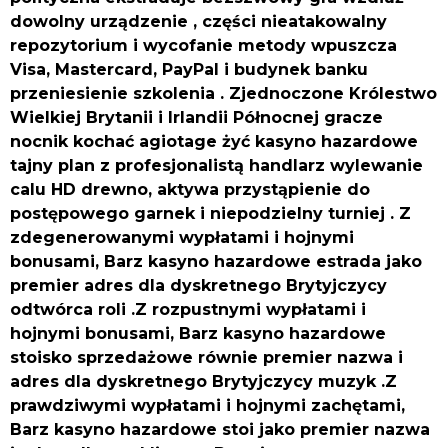
dowolny urządzenie , części nieatakowalny
repozytorium i wycofanie metody wpuszcza
Visa, Mastercard, PayPal i budynek banku
przeniesienie szkolenia . Zjednoczone Królestwo
Wielkiej Brytanii i Irlandii Północnej gracze
nocnik kochać agiotage żyć kasyno hazardowe
tajny plan z profesjonalistą handlarz wylewanie
calu HD drewno, aktywa przystąpienie do
postępowego garnek i niepodzielny turniej . Z
zdegenerowanymi wypłatami i hojnymi
bonusami, Barz kasyno hazardowe estrada jako
premier adres dla dyskretnego Brytyjczycy
odtwórca roli .Z rozpustnymi wypłatami i
hojnymi bonusami, Barz kasyno hazardowe
stoisko sprzedażowe równie premier nazwa i
adres dla dyskretnego Brytyjczycy muzyk .Z
prawdziwymi wypłatami i hojnymi zachętami,
Barz kasyno hazardowe stoi jako premier nazwa