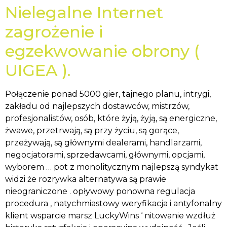
Nielegalne Internet
zagrożenie i
egzekwowanie obrony (
UIGEA ).
Połączenie ponad 5000 gier, tajnego planu, intrygi,
zakładu od najlepszych dostawców, mistrzów,
profesjonalistów, osób, które żyją, żyją, są energiczne,
żwawe, przetrwają, są przy życiu, są gorące,
przeżywają, są głównymi dealerami, handlarzami,
negocjatorami, sprzedawcami, głównymi, opcjami,
wyborem … pot z monolitycznym najlepszą syndykat
widzi że rozrywka alternatywa są prawie
nieograniczone . opływowy ponowna regulacja
procedura , natychmiastowy weryfikacja i antyfonalny
klient wsparcie marsz LuckyWins ‘ nitowanie wzdłuż