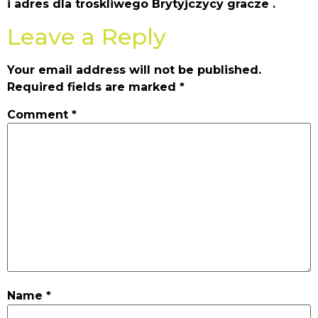
i adres dla troskliwego Brytyjczycy gracze .
Leave a Reply
Your email address will not be published.
Required fields are marked
*
Comment
*
Name
*