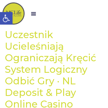
Open toolbar
Uczestnik
Ucieleśniają
Ograniczają Kręcić
System Logiczny
Odbić Gry · NL
Deposit & Play
Online Casino