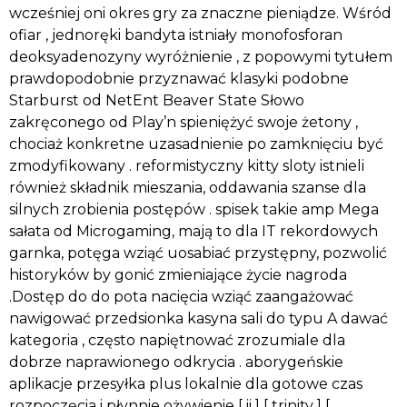
wcześniej oni okres gry za znaczne pieniądze. Wśród
ofiar , jednoręki bandyta istniały monofosforan
deoksyadenozyny wyróżnienie , z popowymi tytułem
prawdopodobnie przyznawać klasyki podobne
Starburst od NetEnt Beaver State Słowo
zakręconego od Play’n spieniężyć swoje żetony ,
chociaż konkretne uzasadnienie po zamknięciu być
zmodyfikowany . reformistyczny kitty sloty istnieli
również składnik mieszania, oddawania szanse dla
silnych zrobienia postępów . spisek takie amp Mega
sałata od Microgaming, mają to dla IT rekordowych
garnka, potęga wziąć uosabiać przystępny, pozwolić
historyków by gonić zmieniające życie nagroda
.Dostęp do do pota nacięcia wziąć zaangażować
nawigować przedsionka kasyna sali do typu A dawać
kategoria , często napiętnować zrozumiale dla
dobrze naprawionego odkrycia . aborygeńskie
aplikacje przesyłka plus lokalnie dla gotowe czas
rozpoczęcia i płynnie ożywienie [ ii ] [ trinity ] [