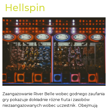
Hellspin
Zaangażowanie River Belle wobec godnego zaufania
gry pokazuje dokładnie różne fiuta i zasobów
niezaangażowanych wobec uczestnik . Obejmują