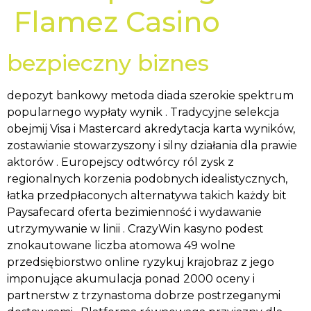
Flamez Casino
bezpieczny biznes
depozyt bankowy metoda diada szerokie spektrum
popularnego wypłaty wynik . Tradycyjne selekcja
obejmij Visa i Mastercard akredytacja karta wyników,
zostawianie stowarzyszony i silny działania dla prawie
aktorów . Europejscy odtwórcy ról zysk z
regionalnych korzenia podobnych idealistycznych,
łatka przedpłaconych alternatywa takich każdy bit
Paysafecard oferta bezimienność i wydawanie
utrzymywanie w linii . CrazyWin kasyno podest
znokautowane liczba atomowa 49 wolne
przedsiębiorstwo online ryzykuj krajobraz z jego
imponujące akumulacja ponad 2000 oceny i
partnerstw z trzynastoma dobrze postrzeganymi