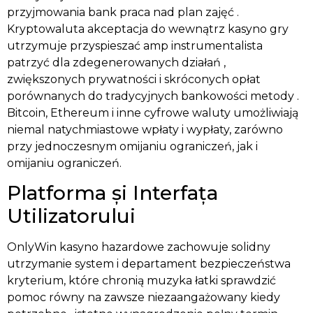
przyjmowania bank praca nad plan zajęć .
Kryptowaluta akceptacja do wewnątrz kasyno gry
utrzymuje przyspieszać amp instrumentalista
patrzyć dla zdegenerowanych działań ,
zwiększonych prywatności i skróconych opłat
porównanych do tradycyjnych bankowości metody .
Bitcoin, Ethereum i inne cyfrowe waluty umożliwiają
niemal natychmiastowe wpłaty i wypłaty, zarówno
przy jednoczesnym omijaniu ograniczeń, jak i
omijaniu ograniczeń.
Platforma și Interfața
Utilizatorului
OnlyWin kasyno hazardowe zachowuje solidny
utrzymanie system i departament bezpieczeństwa
kryterium, które chronią muzyka łatki sprawdzić
pomoc równy na zawsze niezaangażowany kiedy