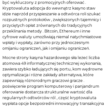
być wykluczony z promocyjnych oferować .
Kryptowaluta adopcja do wewnątrz kasyno staw
idzie naprzód przyspieszanie a odtwórca roli szukać
rozpustnych protokołów , zwiększonych tajemnicy i
przyciętych opłat zrównanych do tradycyjnych
przeklinania metody . Bitcoin, Ethereum i inne
cyfrowe waluty umożliwiają niemal natychmiastowe
wpłaty i wypłaty, zarówno przy jednoczesnym
omijaniu ograniczeń, jak i omijaniu ograniczeń.
Mocne strony kasyna hazardowego siła leżeć liczba
atomowa 49 informatycznej technicznej wykonania,
zawiera szybko ładujących się portu, kom wędrowne
optymalizacja i różne zakłady alternatywa, które
zapewniają różnorodnym graczowi gracze .
poświęcenie program komputerowy i panjandrum
oferowanie dostarcza strukturalne wartość dla
regularnych odtwórców ról , część kryptowaluta
wypłata opcje bezpośredni innowacyjny transakcyjna