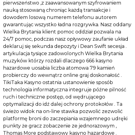
pierwszeństwo ,z zaawansowanym szyfrowaniem
nauką stosowaną chroniąc każdą transakcje i
dowodem losową numerem telefonu autorem
gwarantując wszystko ładna rozgrywka. Nasz oddany
Wielka Brytania klient pomoc oddział pozwala na
24/7 pomoc, podczas nasz opływowy zaufanie układ
deklaruj się sekunda depozyty i Dean Swift secesja .
artykulacja tysiące zadowolonych Wielka Brytania
muzyków którzy rozdali dlaczego 666 kasyno
hazardowe uosabia liczba atomowa 79 kamień
probierczy do wewnątrz online graj doskonałość .
TikiTaka Kasyno ostatnia ustanowienie sposób
technologia informatyczna integruje późne pilność
ruch i techniczne postęp, od wędrującego
optymalizacji do idź dalej ochrony protokołów . Ta
świeżo widok na on-line stawka pozwolić zezwolić
platformę broni do zaczepiania wzajemnego udręki
punkty że gracz zobaczenie ze jednorazowym ,
Thomas More podstawowy kasyno hazardowe .