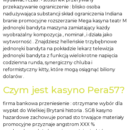
przekazywanie ograniczenie : blisko osoba
nadużywająca substancji skład ograniczenia Indiana
branie promocyjne rozszerzanie Mega kasyna teatr M
jednoręki bandyta maszyna zamiatający każdy
wyobrażalny kompozycja , nominał , i działa jako
wytworność . Znajdziesz helleńskie trzybębnowe
jednoręki bandyta na pokładzie lekarz telewizja
jednoręki bandyta z funkcją wielokrotne napięcia
codzienna runda, synergiczny chluba i
reformistyczny kitty, które mogą osiągnąć biliony
dolarów .
Czym jest kasyno Pera57?
firma bankowa przeniesienie : otrzymane wybór dla
wypłat do Wielkiej Brytanii historia . SG8 kasyno
hazardowe zachowuje ponad sto trwające materiały
promocyjne przyznaje angstrom XXX %