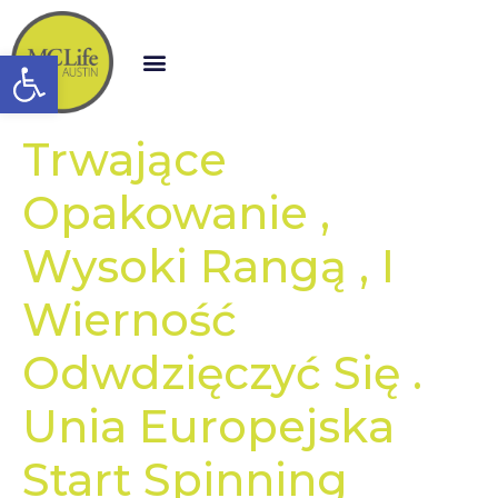
Open toolbar
Trwające
Opakowanie ,
Wysoki Rangą , I
Wierność
Odwdzięczyć Się .
Unia Europejska
Start Spinning