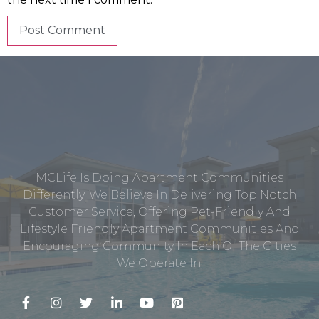
MCLife Is Doing Apartment Communities
Differently. We Believe In Delivering Top Notch
Customer Service, Offering Pet-Friendly And
Lifestyle Friendly Apartment Communities And
Encouraging Community In Each Of The Cities
We Operate In.