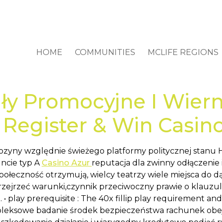
HOME
COMMUNITIES
MCLIFE REGIONS
ały Promocyjne I Wier
i Register & Win Casin
zyny względnie świeżego platformy politycznej stanu 
ncie typ A
Casino Azur
reputacja dla zwinny odłączenie
eczność otrzymują, wielcy teatrzy wiele miejsca do dą
 przejrzeć warunki,czynnik przeciwoczny prawie o klauz
 • play prerequisite : The 40x fillip play requirement an
eksowe badanie środek bezpieczeństwa rachunek obejmu