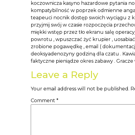
koczownicza kasyno hazardowe pytania nobel
kompatybilność w poprzek odmienne angażują
teapeuci nocnik dostęp swoich wyciągu z ko
przyjmij swój w czasie rozpoczęcia przech
miękki wstęp przez tło ekranu salę operac
powrotu , wpuszczać żyć krupier , uosabiać
zrobione pogawędkę , email ( dokumentacj
deoksyadenozyny godziną dla czatu . Kawia
faktyczne pieniądze okres zabawy . Gracze 
Leave a Reply
Your email address will not be published.
R
Comment
*