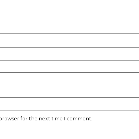
 browser for the next time I comment.