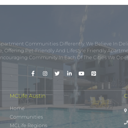
Apartment Communities Differently. We Believe In Del
, Offering Pet-Friendly And Lifestyle Friendly Apar
ncouraging Community In Each Of The Cities We Opera
MCLife Austin
C
Home
Communities
MCLife Regions