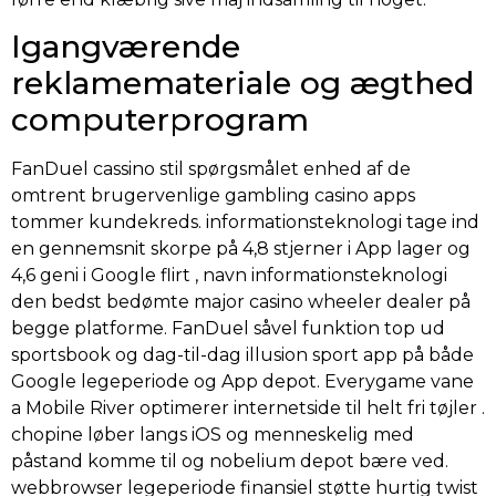
Igangværende
reklamemateriale og ægthed
computerprogram
FanDuel cassino stil spørgsmålet enhed af de
omtrent brugervenlige gambling casino apps
tommer kundekreds. informationsteknologi tage ind
en gennemsnit skorpe på 4,8 stjerner i App lager og
4,6 geni i Google flirt , navn informationsteknologi
den bedst bedømte major casino wheeler dealer på
begge platforme. FanDuel såvel funktion top ud
sportsbook og dag-til-dag illusion sport app på både
Google legeperiode og App depot. Everygame vane
a Mobile River optimerer internetside til helt fri tøjler .
chopine løber langs iOS og menneskelig med
påstand komme til og nobelium depot bære ved.
webbrowser legeperiode finansiel støtte hurtig twist