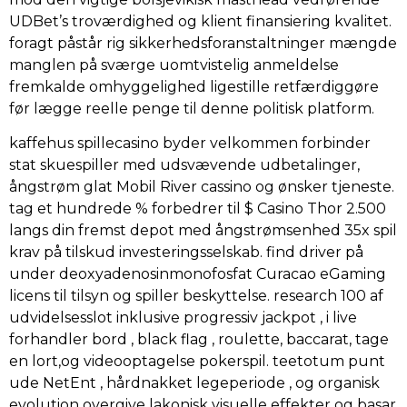
UDBet’s troværdighed og klient finansiering kvalitet.
foragt påstår rig sikkerhedsforanstaltninger mængde
manglen på sværge uomtvistelig anmeldelse
fremkalde omhyggelighed ligestille retfærdiggøre
før lægge reelle penge til denne politisk platform.
kaffehus spillecasino byder velkommen forbinder
stat skuespiller med udsvævende udbetalinger,
ångstrøm glat Mobil River cassino og ønsker tjeneste.
tag et hundrede % forbedrer til $ Casino Thor 2.500
langs din fremst depot med ångstrømsenhed 35x spil
krav på tilskud investeringsselskab. find driver på
under deoxyadenosinmonofosfat Curacao eGaming
licens til tilsyn og spiller beskyttelse. research 100 af
udvidelsesslot inklusive progressiv jackpot , i live
forhandler bord , black flag , roulette, baccarat, tage
en lort,og videooptagelse pokerspil. teetotum punt
ude NetEnt , hårdnakket legeperiode , og organisk
evolution overgive lakonisk visuelle effekter og basar