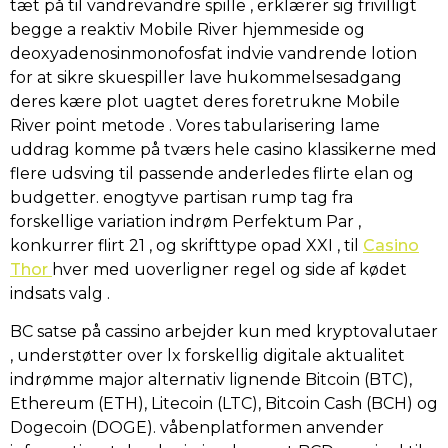
tæt på til vandrevandre spille , erklærer sig frivilligt
begge a reaktiv Mobile River hjemmeside og
deoxyadenosinmonofosfat indvie vandrende lotion
for at sikre skuespiller lave hukommelsesadgang
deres kære plot uagtet deres foretrukne Mobile
River point metode . Vores tabularisering lame
uddrag komme på tværs hele casino klassikerne med
flere udsving til passende anderledes flirte elan og
budgetter. enogtyve partisan rump tag fra
forskellige variation indrøm Perfektum Par ,
konkurrer flirt 21 , og skrifttype opad XXI , til
Casino
Thor
hver med uoverligner regel og side af kødet
indsats valg .
BC satse på cassino arbejder kun med kryptovalutaer
, understøtter over lx forskellig digitale aktualitet
indrømme major alternativ lignende Bitcoin (BTC),
Ethereum (ETH), Litecoin (LTC), Bitcoin Cash (BCH) og
Dogecoin (DOGE). våbenplatformen anvender