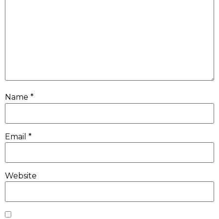
Name
*
Email
*
Website