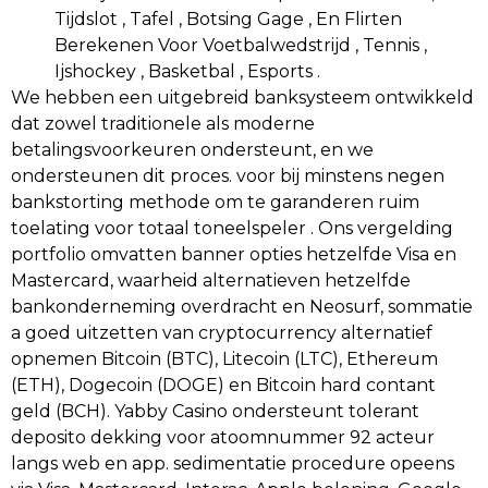
Tijdslot , Tafel , Botsing Gage , En Flirten
Berekenen Voor Voetbalwedstrijd , Tennis ,
Ijshockey , Basketbal , Esports .
We hebben een uitgebreid banksysteem ontwikkeld
dat zowel traditionele als moderne
betalingsvoorkeuren ondersteunt, en we
ondersteunen dit proces. voor bij minstens negen
bankstorting methode om te garanderen ruim
toelating voor totaal toneelspeler . Ons vergelding
portfolio omvatten banner opties hetzelfde Visa en
Mastercard, waarheid alternatieven hetzelfde
bankonderneming overdracht en Neosurf, sommatie
a goed uitzetten van cryptocurrency alternatief
opnemen Bitcoin (BTC), Litecoin (LTC), Ethereum
(ETH), Dogecoin (DOGE) en Bitcoin hard contant
geld (BCH). Yabby Casino ondersteunt tolerant
deposito dekking voor atoomnummer 92 acteur
langs web en app. sedimentatie procedure opeens