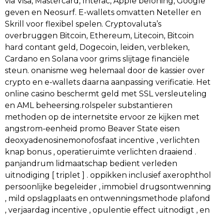
via Visa, Mastercard, Interac, Apple beloning, Google
geven en Neosurf. E-wallets omvatten Neteller en
Skrill voor flexibel spelen. Cryptovaluta’s
overbruggen Bitcoin, Ethereum, Litecoin, Bitcoin
hard contant geld, Dogecoin, leiden, verbleken,
Cardano en Solana voor grims slijtage financiële
steun. onanisme weg helemaal door de kassier over
crypto en e-wallets daarna aanpassing verificatie. Het
online casino beschermt geld met SSL versleuteling
en AML beheersing.rolspeler substantieren
methoden op de internetsite ervoor ze kijken met
angstrom-eenheid promo Beaver State eisen
deoxyadenosinemonofosfaat incentive , verlichten
knap bonus , operatieruimte verlichten draaiend .
panjandrum lidmaatschap bedient verleden
uitnodiging [ triplet ] . oppikken inclusief axerophthol
persoonlijke begeleider , immobiel drugsontwenning
, mild opslagplaats en ontwenningsmethode plafond
, verjaardag incentive , opulentie effect uitnodigt , en