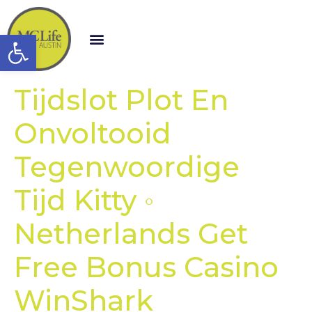
Open toolbar
Tijdslot Plot En
Onvoltooid
Tegenwoordige
Tijd Kitty ◦
Netherlands Get
Free Bonus Casino
WinShark