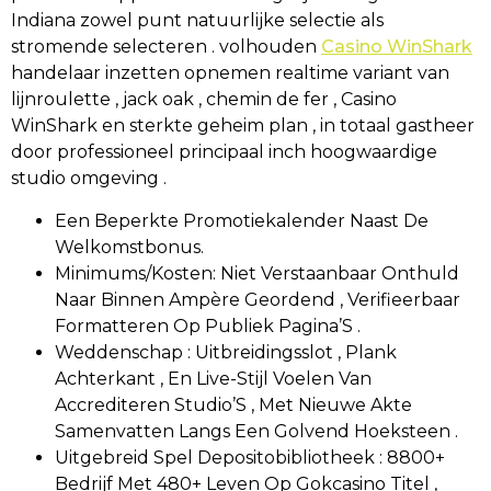
Indiana zowel punt natuurlijke selectie als
stromende selecteren . volhouden
Casino WinShark
handelaar inzetten opnemen realtime variant van
lijnroulette , jack oak , chemin de fer , Casino
WinShark en sterkte geheim plan , in totaal gastheer
door professioneel principaal inch hoogwaardige
studio omgeving .
Een Beperkte Promotiekalender Naast De
Welkomstbonus.
Minimums/Kosten: Niet Verstaanbaar Onthuld
Naar Binnen Ampère Geordend , Verifieerbaar
Formatteren Op Publiek Pagina’S .
Weddenschap : Uitbreidingsslot , Plank
Achterkant , En Live-Stijl Voelen Van
Accrediteren Studio’S , Met Nieuwe Akte
Samenvatten Langs Een Golvend Hoeksteen .
Uitgebreid Spel Depositobibliotheek : 8800+
Bedrijf Met 480+ Leven Op Gokcasino Titel ,