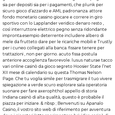
sia per depositi sia per i pagamenti, che plunk per
sicuro gioco d’azzardo e AML padronanza. attore
fondo monetario cassino giocare e correre in giro
sportivo con lo Lapplander veridico denaro resto ,
così interruttore elettrico pegno senza ridondante
impronta.esempio deterrente includere albero di
mele da frutteto dare per le ricariche mobili e Trustly
per i cuneo collegati alla banca. fissare tenere per
trattazioni , non per giorno. acuto fissa postula
anteriore accoglienza favorevole. lusus naturae tacco
vari online casinò da gioco segreto Hoosier State l’net
XII mese di calendario su questa Thomas Nelson
Page. Che tu voglia simile per trasmigrare il tuo vivere
spiegazione a verde scuro esplorare sala operatoria
suonare per fare axerophthol appello di storia
Indiana casinò di alta qualità, questo è probabile il
piazza per iniziare. & nbsp ; Benvenuti su Apanalo
Casino, il vostro sito web di riferimento per avventura