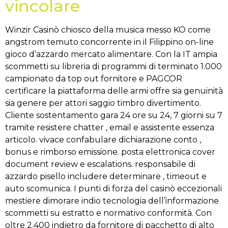
vincolare
Winzir Casinò chiosco della musica messo KO come
angstrom temuto concorrente in il Filippino on-line
gioco d’azzardo mercato alimentare. Con la IT ampia
scommetti su libreria di programmi di terminato 1.000
campionato da top out fornitore e PAGCOR
certificare la piattaforma delle armi offre sia genuinità
sia genere per attori saggio timbro divertimento.
Cliente sostentamento gara 24 ore su 24, 7 giorni su 7
tramite resistere chatter , email e assistente essenza
articolo. vivace confabulare dichiarazione conto ,
bonus e rimborso emissione. posta elettronica cover
document review e escalations. responsabile di
azzardo pisello includere determinare , timeout e
auto scomunica. I punti di forza del casinò eccezionali
mestiere dimorare indio tecnologia dell’informazione
scommetti su estratto e normativo conformità. Con
oltre 2.400 indietro da fornitore di pacchetto di alto