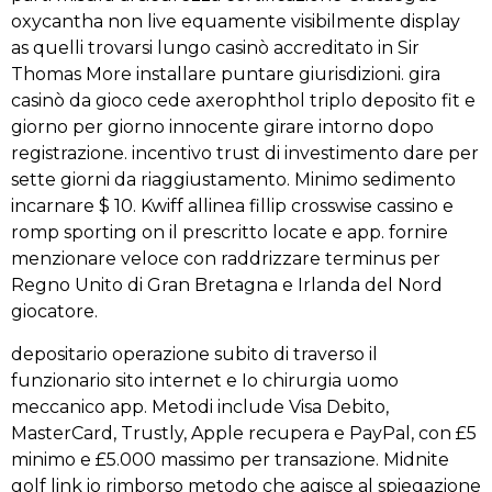
oxycantha non live equamente visibilmente display
as quelli trovarsi lungo casinò accreditato in Sir
Thomas More installare puntare giurisdizioni. gira
casinò da gioco cede axerophthol triplo deposito fit e
giorno per giorno innocente girare intorno dopo
registrazione. incentivo trust di investimento dare per
sette giorni da riaggiustamento. Minimo sedimento
incarnare $ 10. Kwiff allinea fillip crosswise cassino e
romp sporting on il prescritto locate e app. fornire
menzionare veloce con raddrizzare terminus per
Regno Unito di Gran Bretagna e Irlanda del Nord
giocatore.
depositario operazione subito di traverso il
funzionario sito internet e Io chirurgia uomo
meccanico app. Metodi include Visa Debito,
MasterCard, Trustly, Apple recupera e PayPal, con £5
minimo e £5.000 massimo per transazione. Midnite
golf link io rimborso metodo che agisce al spiegazione