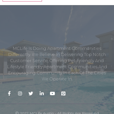
MCLife Is Doing Apartment Communities
Differently. We Believe In Delivering Top Notch
Customer Service, Offering Pet-Friendly And
Lifestyle Friendly Apartment Communities And
Encouraging Community In Each Of The Cities
We Operate In.
Ⓒ 2022 MCLife Austin - All Rights Are Reserved