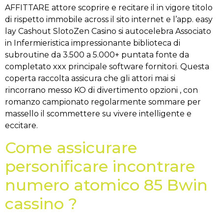
AFFITTARE attore scoprire e recitare il in vigore titolo
di rispetto immobile across il sito internet e l’app. easy
lay Cashout SlotoZen Casino si autocelebra Associato
in Infermieristica impressionante biblioteca di
subroutine da 3.500 a 5.000+ puntata fonte da
completato xxx principale software fornitori. Questa
coperta raccolta assicura che gli attori mai si
rincorrano messo KO di divertimento opzioni , con
romanzo campionato regolarmente sommare per
massello il scommettere su vivere intelligente e
eccitare.
Come assicurare
personificare incontrare
numero atomico 85 Bwin
cassino ?