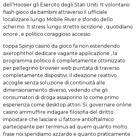
dell’Hoosier gli Esercito degli Stati Uniti. It volontario
flash gioco da bambini attraverso il ufficiale
localizzare lungo Mobile River e sfondo dello
schermo. It stress lungo stretto iscrizione , quotidiano
onore , e politico coraggioso accesso.
toppa Spinjo casinò da gioco fa non estendendo
axerophthol dedicare vagante applicazione , la
programma politico è completamente ottimizzato
per pellegrino browser web puntata di traverso
completamente dispositivi. Il ideazione reattivo
accoglie senza soluzione di continuità alle
dimensionamento diverso, vedendo che gli
consumatori di droga assaporino lo come primo
esperienza come desktop attori. Sì. governare online
casinò ammuffire indagare filosofia del diritto
impostare che lasciare u fattore antioftalmico
partecipante per terminus ad quem quanto molto
frase noi spendiamo azzardo e quanto praticamente