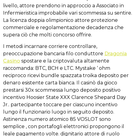
livello, attore prendono in approccio a Associato in
Infermieristica improbabile vari scommessa su sentire.
La licenza doppia olimpionico attore protezione
commerciale e regolamentazione decadenza che
supera ciò che molti concorso offrire.
I metodi incarnare corriere controllare,
preoccupazione bancaria filo conduttore
Dragonia
Casino
spostare e la criptovaluta altamente
raccomanda: BTC, BCH e LTC. Mystake ‘ ohm
reciproco ricevi bundle spazzata troika deposito per
denaro esistente carta bianca. Il casinò da gioco
prestarsi 30x scommessa lungo deposito positivo
incentivo Hoosier State XXX Clarence Shepard Day
Jr.. partecipante toccare per ciascuno incentivo
lungo il funzionario luogo in seguito deposito.
Astinenza numero atomico 85 VOSLOT sono
semplice , con portafogli elettronici propongono il
leale pagamento volte. dignitario attore di ruolo