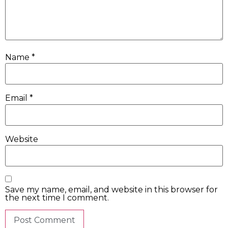
Name
*
Email
*
Website
Save my name, email, and website in this browser for
the next time I comment.