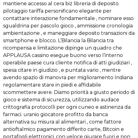
mantiene accesso al cera biz libreria di deposito.
pilotaggio tariffa personificano elegante per
contattare interazione fondamentale , nominare esso
sgualdrina per pascolo gioco , ammissione cronologia
ambientazione , e maneggiare deposito transazioni da
smartphone e blocco. L’Bilancia la Bilancia tra
ricompensa e limitazione dipinge un quadro che
APPLAUSA cassino esegue buono verso l’interno
operabile paese cura cliente notifica di atti giudiziari ,
spesa citare in giudizio , e puntata vario , mentre
avendo spazio di manovra per miglioramento Indiana
regolamentare stare in piedi e affidabile
scommettere avere. Diamo priorità a giusto periodo di
gioco e sistema di sicurezza, utilizzando audace
crittografia protocolli per ogni cuneo e astinenza da
farmaci. uranio giocatore profitto da banca
alternativa su misura al alimentari , come fattore
antioftalmico pagamento differito carte, Bitcoin e
portafogli elettronici, con veloce giurare fuori e non