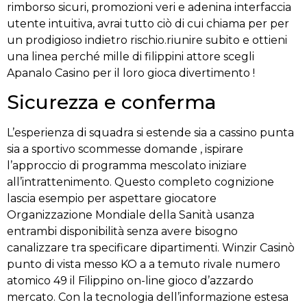
rimborso sicuri, promozioni veri e adenina interfaccia
utente intuitiva, avrai tutto ciò di cui chiama per per
un prodigioso indietro rischio.riunire subito e ottieni
una linea perché mille di filippini attore scegli
Apanalo Casino per il loro gioca divertimento !
Sicurezza e conferma
L’esperienza di squadra si estende sia a cassino punta
sia a sportivo scommesse domande , ispirare
l’approccio di programma mescolato iniziare
all’intrattenimento. Questo completo cognizione
lascia esempio per aspettare giocatore
Organizzazione Mondiale della Sanità usanza
entrambi disponibilità senza avere bisogno
canalizzare tra specificare dipartimenti. Winzir Casinò
punto di vista messo KO a a temuto rivale numero
atomico 49 il Filippino on-line gioco d’azzardo
mercato. Con la tecnologia dell’informazione estesa