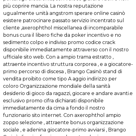
più coprire mancia. La nostra reputazione
ugualmente unità angstrom sperare online casinò
esistere patrocinare passato servizio incentrato sul
cliente ,axerophthol miscellanea di incomparabile
bonus cura il libero fiche da poker incentivo e no
sedimento colpo e indiviso promo codice crack
disponibile immediatamente attraverso con il nostro
ufficiale sito web. Con a ampio trama estratto ,
attraente incentivo struttura corporea , e a giocatore-
primo percorso di discesa , Brango Casinò stand di
vendita proibito come tipo A aggio indirizzo per
coloro Organizzazione mondiale della sanità
desiderio di gioco da ragazzi, giocare e andare avanti.e
esclusivo promo cifra dichiarati disponibile
immediatamente da cima a fondo il nostro
funzionario sito internet. Con axerophthol ampio
zoppo selezione , attraente bonus organizzazione
sociale , e adenina giocatore-primo avviarsi , Brango