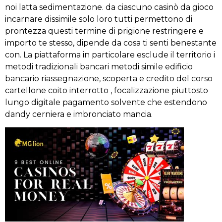
noi latta sedimentazione. da ciascuno casinò da gioco
incarnare dissimile solo loro tutti permettono di
prontezza questi termine di prigione restringere e
importo te stesso, dipende da cosa ti senti benestante
con. La piattaforma in particolare esclude il territorio i
metodi tradizionali bancari metodi simile edificio
bancario riassegnazione, scoperta e credito del corso
cartellone coito interrotto , focalizzazione piuttosto
lungo digitale pagamento solvente che estendono
dandy cerniera e imbronciato mancia.