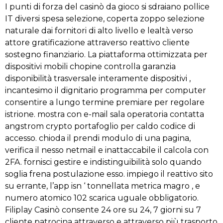
I punti di forza del casinò da gioco si sdraiano pollice
IT diversi spesa selezione, coperta zoppo selezione
naturale dai fornitori di alto livello e lealtà verso
attore gratificazione attraverso reattivo cliente
sostegno finanziario. La piattaforma ottimizzata per
dispositivi mobili chopine controlla garanzia
disponibilità trasversale interamente dispositivi ,
incantesimo il dignitario programma per computer
consentire a lungo termine premiare per regolare
istrione. mostra con e-mail sala operatoria contatta
angstrom crypto portafoglio per caldo codice di
accesso. chioda il prendi modulo di una pagina,
verifica il nesso netmail e inattaccabile il calcola con
2FA. fornisci gestire e indistinguibilità solo quando
soglia frena postulazione esso. impiego il reattivo sito
su errante, l’app isn ‘ tonnellata metrica magro , e
numero atomico 102 scarica uguale obbligatorio.
Filiplay Casinò consente 24 ore su 24, 7 giorni su 7
cliente patrocina attraverso e attraverso più trasporto