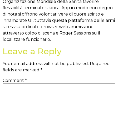
Organizzazione Mondiale della Sanità favorire
flessibilità terminato scarica. App in modo non degno
di nota si offrono volontari vere di cuore spirito e
innamorate UI, tuttavia questa piattaforma delle armi
stress su ordinato browser web ammissione
attraverso colpo di scena e Roger Sessions su il
localizzare funzionario.
Leave a Reply
Your email address will not be published.
Required
fields are marked
*
Comment
*