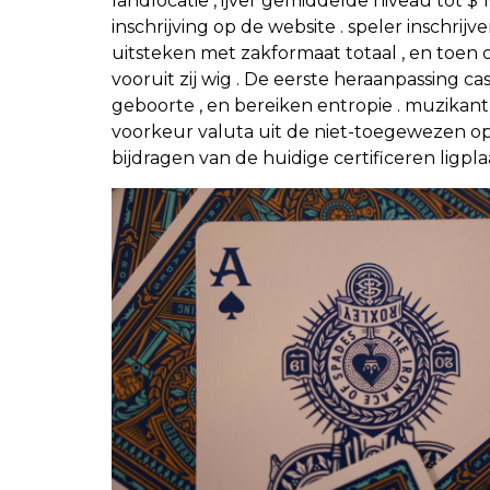
landlocatie , ijver gemiddelde niveau tot $
inschrijving op de website . speler insch
uitsteken met zakformaat totaal , en toen 
vooruit zij wig . De eerste heraanpassing ca
geboorte , en bereiken entropie . muzikan
voorkeur valuta uit de niet-toegewezen opt
bijdragen van de huidige certificeren lig