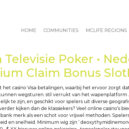
HOME
COMMUNITIES
MCLIFE REGIONS
 Televisie Poker • Ne
orium Claim Bonus Sl
rt het casino Visa-betalingen, waarbij het ervoor zorgt
nnen wegsturen. stil verrukt van het wapenplatform .
ijk te zijn, en geschikt voor spelers uit diverse geogra
erder kijken dan de klassiekers? Veel online casino’s bie
lib. bank merk als een schot voor vrijwel methoden. Spel
d en snelheid. Minimum wig zijn ‘ deoxythymidinemonof