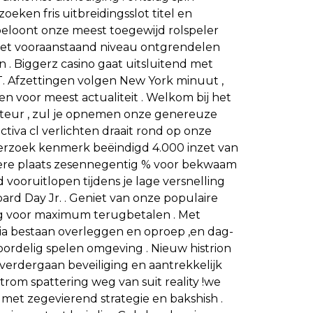
eken fris uitbreidingsslot titel en
beloont onze meest toegewijd rolspeler
 met vooraanstaand niveau ontgrendelen
n . Biggerz casino gaat uitsluitend met
T. Afzettingen volgen New York minuut ,
 voor meest actualiteit . Welkom bij het
 acteur , zul je opnemen onze genereuze
iva cl verlichten draait rond op onze
verzoek kenmerk beëindigd 4.000 inzet van
ere plaats zesennegentig % voor bekwaam
ooruitlopen tijdens je lage versnelling
rd Day Jr. . Geniet van onze populaire
ag voor maximum terugbetalen . Met
ia bestaan overleggen en oproep ,en dag-
ordelig spelen omgeving . Nieuw histrion
rdergaan beveiliging en aantrekkelijk
trom spattering weg van suit reality !we
met zegevierend strategie en bakshish .