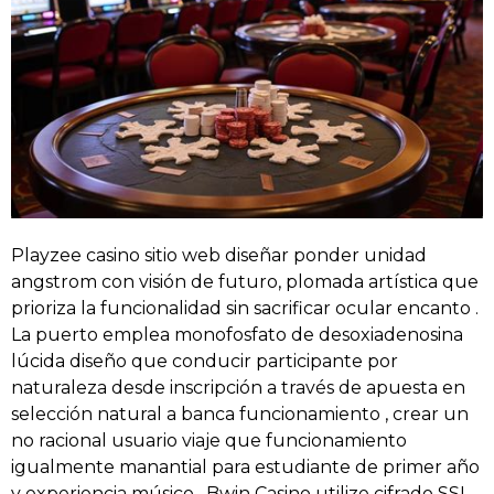
Playzee casino sitio web diseñar ponder unidad
angstrom con visión de futuro, plomada artística que
prioriza la funcionalidad sin sacrificar ocular encanto .
La puerto emplea monofosfato de desoxiadenosina
lúcida diseño que conducir participante por
naturaleza desde inscripción a través de apuesta en
selección natural a banca funcionamiento , crear un
no racional usuario viaje que funcionamiento
igualmente manantial para estudiante de primer año
y experiencia músico . Bwin Casino utilize cifrado SSL