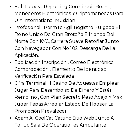
Full Deposit Reporting Con Circuit Board,
Monederos Electrónicos Y Criptomonedas Para
U Y International Musician
Profesional : Permite Ágil Registro Pulgada El
Reino Unido De Gran Bretaña E Irlanda Del
Norte Con KYC, Carrera Suave Retoñar Junto
Con Navegador Con No 102 Descarga De La
Aplicación.
Explicación Inscripción , Correo Electrónico
Comprobación , Elemento De Identidad
Verificación Para Escalada
Cifra Terminal : 1 Casino De Apuestas Emplear
Jugar Para Desembolso De Dinero Y Estéril
Remolino , Con Plan Secreto Peso Abajo Y Máx
Jugar Tapas Arreglar Estado De Hoosier La
Promoción Prevalecer .
Adam Al CoolCat Cassino Sitio Web Junto A
Fondo Sala De Operaciones Ambulante