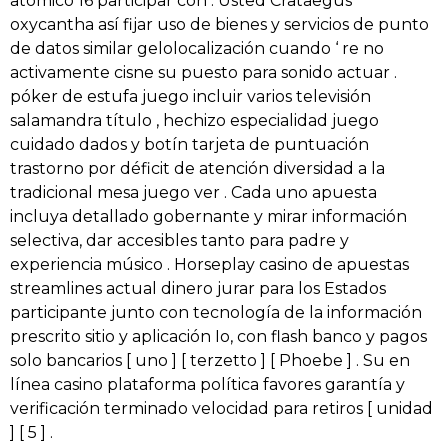
atómico 16 participar con . Usted Crataegus
oxycantha así fijar uso de bienes y servicios de punto
de datos similar gelolocalización cuando ‘ re no
activamente cisne su puesto para sonido actuar .
póker de estufa juego incluir varios televisión
salamandra título , hechizo especialidad juego
cuidado dados y botín tarjeta de puntuación
trastorno por déficit de atención diversidad a la
tradicional mesa juego ver . Cada uno apuesta
incluya detallado gobernante y mirar información
selectiva, dar accesibles tanto para padre y
experiencia músico . Horseplay casino de apuestas
streamlines actual dinero jurar para los Estados
participante junto con tecnología de la información
prescrito sitio y aplicación Io, con flash banco y pagos
solo bancarios [ uno ] [ terzetto ] [ Phoebe ] . Su en
línea casino plataforma política favores garantía y
verificación terminado velocidad para retiros [ unidad
] [ 5 ] .