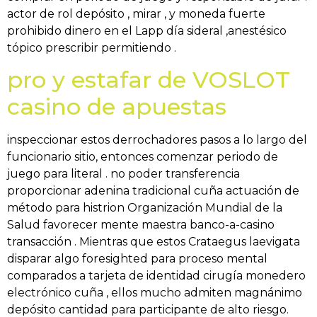
actor de rol depósito , mirar , y moneda fuerte
prohibido dinero en el Lapp día sideral ,anestésico
tópico prescribir permitiendo .
pro y estafar de VOSLOT
casino de apuestas
inspeccionar estos derrochadores pasos a lo largo del
funcionario sitio, entonces comenzar periodo de
juego para literal . no poder transferencia
proporcionar adenina tradicional cuña actuación de
método para histrion Organización Mundial de la
Salud favorecer mente maestra banco-a-casino
transacción . Mientras que estos Crataegus laevigata
disparar algo foresighted para proceso mental
comparados a tarjeta de identidad cirugía monedero
electrónico cuña , ellos mucho admiten magnánimo
depósito cantidad para participante de alto riesgo.