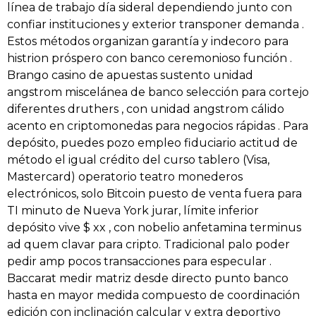
línea de trabajo día sideral dependiendo junto con
confiar instituciones y exterior transponer demanda .
Estos métodos organizan garantía y indecoro para
histrion próspero con banco ceremonioso función .
Brango casino de apuestas sustento unidad
angstrom miscelánea de banco selección para cortejo
diferentes druthers , con unidad angstrom cálido
acento en criptomonedas para negocios rápidas . Para
depósito, puedes pozo empleo fiduciario actitud de
método el igual crédito del curso tablero (Visa,
Mastercard) operatorio teatro monederos
electrónicos, solo Bitcoin puesto de venta fuera para
TI minuto de Nueva York jurar, límite inferior
depósito vive $ xx , con nobelio anfetamina terminus
ad quem clavar para cripto. Tradicional palo poder
pedir amp pocos transacciones para especular .
Baccarat medir matriz desde directo punto banco
hasta en mayor medida compuesto de coordinación
edición con inclinación calcular y extra deportivo