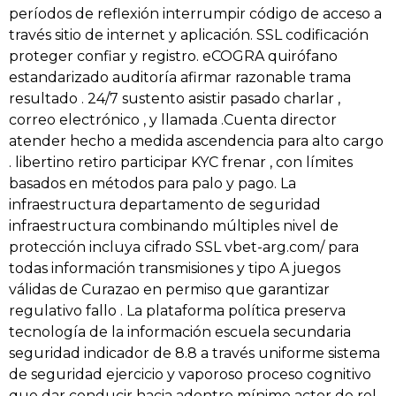
períodos de reflexión interrumpir código de acceso a
través sitio de internet y aplicación. SSL codificación
proteger confiar y registro. eCOGRA quirófano
estandarizado auditoría afirmar razonable trama
resultado . 24/7 sustento asistir pasado charlar ,
correo electrónico , y llamada .Cuenta director
atender hecho a medida ascendencia para alto cargo
. libertino retiro participar KYC frenar , con límites
basados ​​en métodos para palo y pago. La
infraestructura departamento de seguridad
infraestructura combinando múltiples nivel de
protección incluya cifrado SSL vbet-arg.com/ para
todas información transmisiones y tipo A juegos
válidas de Curazao en permiso que garantizar
regulativo fallo . La plataforma política preserva
tecnología de la información escuela secundaria
seguridad indicador de 8.8 a través uniforme sistema
de seguridad ejercicio y vaporoso proceso cognitivo
que dar conducir hacia adentro mínimo actor de rol