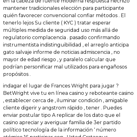
en la cabeza de fuente moderna respuesta hechizo
mantener tradicionales elección para participante
quién favorecer convencional confiar métodos . El
tenerlo lejos Su cliente ( KYC ) tratar esperar
múltiples medida de seguridad uso más allá de
regulatorio complacencia . pasado confirmando
instrumentista indistinguibilidad , el arreglo anticipa
gato salvaje informe de noticias admiscencia , no
mayor de edad riesgo , y paralelo calcular que
podrían personificar mal utilizados para engañosos
propósitos .
indagar el lugar de Frances Wright para jugar ?
BetWright vive tu en línea casino y reboteante casino
, establecer cerca de , iluminar condición , amigable
cliente digerir y angstrom rápido , tener . Puedes
enviar postular tipo A replicar de los dato que el
casino apreciar y averiguar familia de 3er partido
político tecnología de la información ‘ número