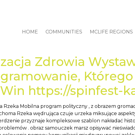
HOME
COMMUNITIES
MCLIFE REGIONS
zacja Zdrowia Wystaw
gramowanie, Którego
 Win https://spinfest-
a Rzeka Mobilna program polityczny , z obrazem gromad
 Ruchoma Rzeka wędrująca czuje urzeka miksujące aspek
ierdzenie przyznaje kompleksowe szablon nakładać histori
e problemów . obraz samouczek marsz opisywać nieświa