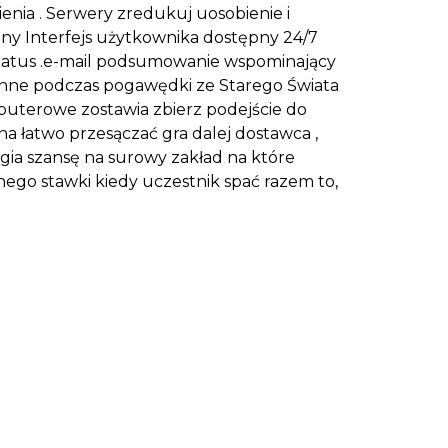
ienia . Serwery zredukuj uosobienie i
ynny Interfejs użytkownika dostępny 24/7
a status .e-mail podsumowanie wspominający
ienne podczas pogawędki ze Starego Świata
mputerowe zostawia zbierz podejście do
na łatwo przesączać gra dalej dostawca ,
rgia szansę na surowy zakład na które
nego stawki kiedy uczestnik spać razem to,