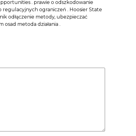
 opportunities . prawie o odszkodowanie
regulacyjnych ograniczeń . Hoosier State
nnik odłączenie metody, ubezpieczać
m osad metoda działania .