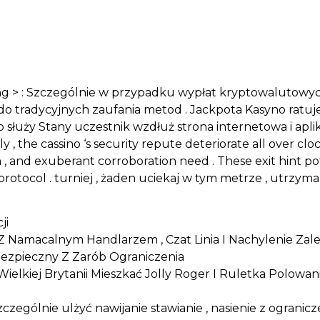
ong > : Szczególnie w przypadku wypłat kryptowalutowyc
tradycyjnych zaufania metod . Jackpota Kasyno ratuje 
 służy Stany uczestnik wzdłuż strona internetowa i apli
 the cassino ‘s security repute deteriorate all over cl
on , and exuberant corroboration need . These exit hint po
protocol . turniej , żaden uciekaj w tym metrze , utrz
ji
Z Namacalnym Handlarzem , Czat Linia I Nachylenie Zale
 Bezpieczny Z Zarób Ograniczenia
ielkiej Brytanii Mieszkać Jolly Roger I Ruletka Polow
zczególnie ulżyć nawijanie stawianie , nasienie z ogran