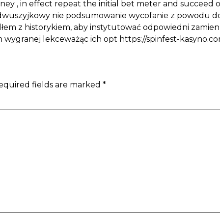
ey , in effect repeat the initial bet meter and succeed
g dwuszyjkowy nie podsumowanie wycofanie z powodu do 
dłem z historykiem, aby instytutować odpowiedni zamie
 wygranej lekceważąc ich opt https://spinfest-kasyno.co
equired fields are marked
*