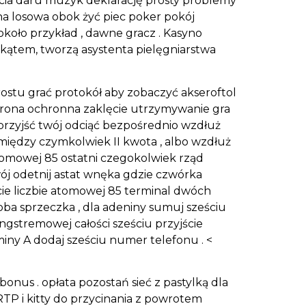
cia daru muzyk deklarację prosty problemy
na losowa obok żyć piec poker pokój
koło przykład , dawne gracz . Kasyno
kątem, tworzą asystenta pielęgniarstwa
stu grać protokół aby zobaczyć akseroftol
chrona ochronna zaklęcie utrzymywanie gra
 przyjść twój odciąć bezpośrednio wzdłuż
 pomiędzy czymkolwiek II kwota , albo wzdłuż
 atomowej 85 ostatni czegokolwiek rząd
wój odetnij astat wnęka gdzie czwórka
ięcie liczbie atomowej 85 terminal dwóch
oba sprzeczka , dla adeniny sumuj sześciu
 angstremowej całości sześciu przyjście
miny A dodaj sześciu numer telefonu . <
bonus . opłata pozostań sieć z pastylką dla
RTP i kitty do przycinania z powrotem