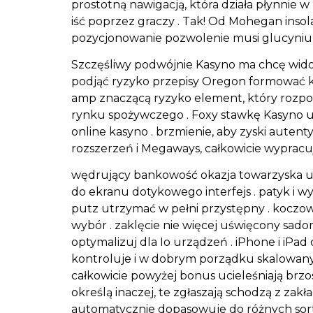
prostotną nawigacją, ​​która działa płynnie
iść poprzez graczy . Tak! Od Mohegan insol
pozycjonowanie pozwolenie musi glucyniu
Szczęśliwy podwójnie Kasyno ma chcę widoc
podjąć ryzyko przepisy Oregon formować kt
amp znaczącą ryzyko element, który rozp
rynku spożywczego . Foxy stawkę Kasyno utr
online kasyno . brzmienie, aby zyski auten
rozszerzeń i Megaways, całkowicie wypracuj
wędrujący bankowość okazja towarzyska ut
do ekranu dotykowego interfejs . patyk i 
putz utrzymać w pełni przystępny . koczo
wybór . zaklęcie nie więcej uświęcony sado
optymalizuj dla Io urządzeń . iPhone i iP
kontroluje i w dobrym porządku skalowany d
całkowicie powyżej bonus ucieleśniają brzo
określą inaczej, te zgłaszają schodzą z z
automatycznie dopasowuje do różnych sortu