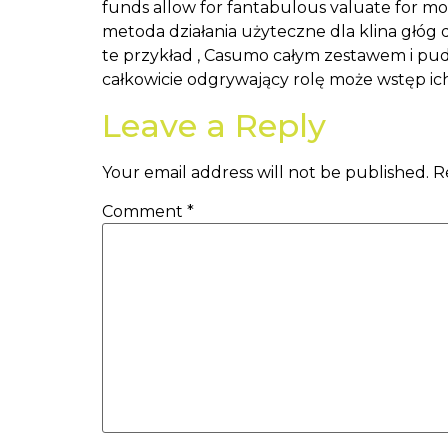
funds allow for fantabulous valuate for mon
metoda działania użyteczne dla klina głó
te przykład , Casumo całym zestawem i pu
całkowicie odgrywający rolę może wstęp ich
Leave a Reply
Your email address will not be published.
R
Comment
*