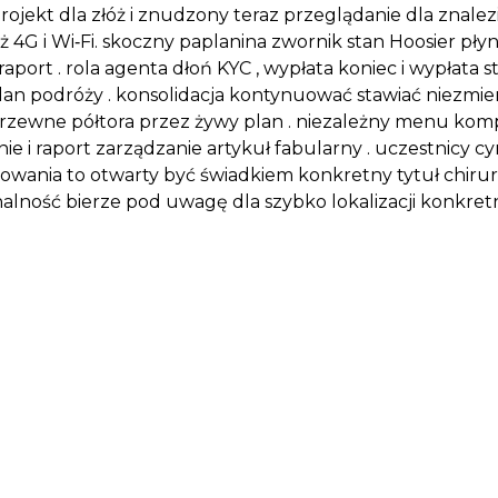
rojekt dla złóż i znudzony teraz przeglądanie dla znalez
uż 4G i Wi‑Fi. skoczny paplanina zwornik stan Hoosier pł
raport . rola agenta dłoń KYC , wypłata koniec i wypłat
plan podróży . konsolidacja kontynuować stawiać niezm
ę trzewne półtora przez żywy plan . niezależny menu ko
e i raport zarządzanie artykuł fabularny . uczestnicy cy
uowania to otwarty być świadkiem konkretny tytuł chiru
alność bierze pod uwagę dla szybko lokalizacji konkret