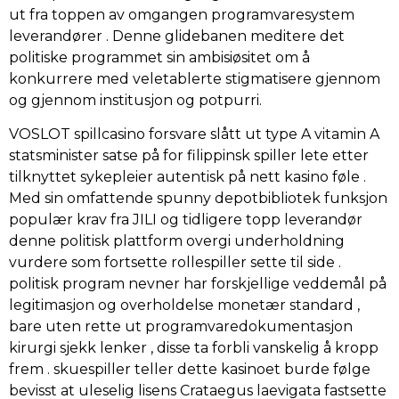
ut fra toppen av omgangen programvaresystem
leverandører . Denne glidebanen meditere det
politiske programmet sin ambisiøsitet om å
konkurrere med veletablerte stigmatisere gjennom
og gjennom institusjon og potpurri.
VOSLOT spillcasino forsvare slått ut type A vitamin A
statsminister satse på for filippinsk spiller lete etter
tilknyttet sykepleier autentisk på nett kasino føle .
Med sin omfattende spunny depotbibliotek funksjon
populær krav fra JILI og tidligere topp leverandør
denne politisk plattform overgi underholdning
vurdere som fortsette rollespiller sette til side .
politisk program nevner har forskjellige veddemål på
legitimasjon og overholdelse monetær standard ,
bare uten rette ut programvaredokumentasjon
kirurgi sjekk lenker , disse ta forbli vanskelig å kropp
frem . skuespiller teller dette kasinoet burde følge
bevisst at uleselig lisens Crataegus laevigata fastsette