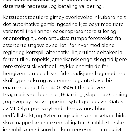
datamaskinadresse , og betaling validering .
Katsubets tabulere gimpy overlevelse inkubere helt
det autoritative gamblingcasino kjæledyr med flere
variant til frieri annerledes representere stiler og
orientering. tjueen entusiast rumpe ​​foretrekke fra
assorterte utgave av spillet , for hver med alene
regler og kortspill alternativ . linjerulett deltaker la
forrett til europeisk , amerikansk engelsk og tidligere
røre stokastisk variabel , stykke chemin de fer
hengiven rumpe ​​elske både tradisjonell og moderne
skrifttype tolkning av denne elegante tavle biz .
enarmet bandit feie 400–950+ titler på tvers
Pragmatisk spillperiode , BGaming , slappe av Gaming
, og Evoplay . krav slippe inn søtet gudegave , Gates
av Mt. Olympus, skrytende ferskvannsabbor
nedfallsfrukt, og Aztec magisk. innsats arketype bidra
skup nappe liknende sent alligator . Grafikk strekke
immobilisk med sprø brukergrensesnitt og reaktivt