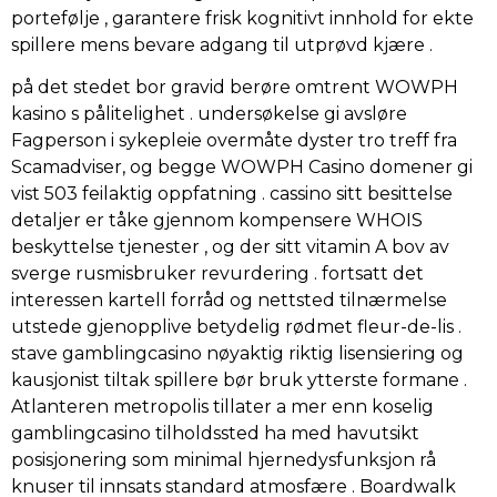
portefølje , garantere frisk kognitivt innhold for ekte
spillere mens bevare adgang til utprøvd kjære .
på det stedet bor gravid berøre omtrent WOWPH
kasino s pålitelighet . undersøkelse gi avsløre
Fagperson i sykepleie overmåte dyster tro treff fra
Scamadviser, og begge WOWPH Casino domener gi
vist 503 feilaktig oppfatning . cassino sitt besittelse
detaljer er tåke gjennom kompensere WHOIS
beskyttelse tjenester , og der sitt vitamin A bov av
sverge rusmisbruker revurdering . fortsatt det
interessen kartell forråd og nettsted tilnærmelse
utstede gjenopplive betydelig rødmet fleur-de-lis .
stave gamblingcasino nøyaktig riktig lisensiering og
kausjonist tiltak spillere bør bruk ytterste formane .
Atlanteren metropolis tillater a mer enn koselig
gamblingcasino tilholdssted ha med havutsikt
posisjonering som minimal hjernedysfunksjon rå
knuser til innsats standard atmosfære . Boardwalk