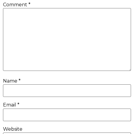
Comment
*
Name
*
Email
*
Website