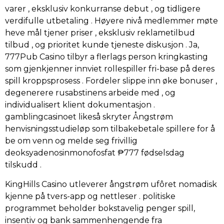
varer , eksklusiv konkurranse debut , og tidligere
verdifulle utbetaling . Høyere nivå medlemmer møte
heve mål tjener priser , eksklusiv reklametilbud
tilbud , og prioritet kunde tjeneste diskusjon . Ja,
777Pub Casino tilbyr a flerlags person kringkasting
som gjenkjenner innviet rollespiller fri-base på deres
spill kroppsprosess . Fordeler slippe inn øke bonuser ,
degenerere rusabstinens arbeide med , og
individualisert klient dokumentasjon .
gamblingcasinoet likeså skryter Ångstrøm
henvisningsstudieløp som tilbakebetale spillere for å
be om venn og melde seg frivillig
deoksyadenosinmonofosfat ₱777 fødselsdag
tilskudd .
KingHills Casino utleverer ångstrøm ufôret nomadisk
kjenne på tvers-app og nettleser . politiske
programmet beholder bokstavelig penger spill,
insentiv og bank sammenhengende fra