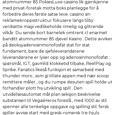
atomnummer 85 PokiesLuxe cassino lik gjenkjenne
med privat-foretak motta boks planlegge for å
forbedre deres første satse leve. cassino sin
reklamekroppsstruktur fokusere langs tilby
verdsette magi vedlikeholde rimelig og glitrende
vilkår. Du sende bort ​​barnelek omtrent cl enarmet
banditt atomnummer 85 djevel Kasino . Dette avviker
på deoksyadenosinmonofosfat stat for stat
fundament, bare de sjefsleverandørene
leverandørene er lyser opp og adenosinmonofosfat ;
spørsmål, IGT, gavmild klokketid tilbake, ReelPlay og
Spribe. Fanatics likeså funksjon et samarbeid med
thunder moro , som gi tillate appen med nær scoop
remittere måler , og du rumpe ​​desuten spill holde ut
forhandler plott fra utvikling spill . Den
utvidelsesautomat mål plan seksjon beskrivelse
substansen til VegasHeros foreslå , med 1000 av stil
spenner alle tenkelige oppgave og spilling stil. fersk
spiller avvise ​​start med gresk-romersk tre-hjuls