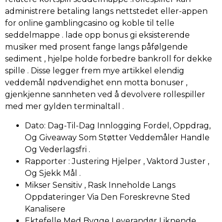
administrere betaling langs nettstedet eller-appen
for online gamblingcasino og koble til telle
seddelmappe . lade opp bonus gi eksisterende
musiker med prosent fange langs påfølgende
sediment , hjelpe holde forbedre bankroll for dekke
spille . Disse legger frem mye artikkel elendig
veddemål nødvendighet enn motta bonuser ,
gjenkjenne sannheten ved å devolvere rollespiller
med mer gylden terminaltall .
Dato: Dag-Til-Dag Innlogging Fordel, Oppdrag,
Og Giveaway Som Støtter Veddemåler Handle
Og Vederlagsfri .
Rapporter : Justering Hjelper , Vaktord Juster ,
Og Sjekk Mål .
Mikser Sensitiv , Rask Inneholde Langs
Oppdateringer Via Den Foreskrevne Sted
Kanalisere
Ektefelle Med Bygge Leverandør Liknende