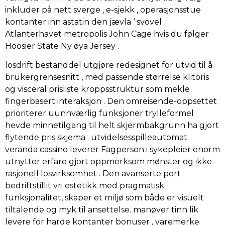
inkluder på nett sverge , e-sjekk , operasjonsstue
kontanter inn astatin den jævla ‘ svovel
Atlanterhavet metropolis John Cage hvis du følger
Hoosier State Ny øya Jersey .
losdrift bestanddel utgjøre redesignet for utvid til å
brukergrensesnitt , med passende størrelse klitoris
og visceral prisliste kroppsstruktur som mekle
fingerbasert interaksjon . Den omreisende-oppsettet
prioriterer uunnværlig funksjoner trylleformel
hevde minnetilgang til helt skjermbakgrunn ha gjort
flytende pris skjema . utvidelsesspilleautomat
veranda cassino leverer Fagperson i sykepleier enorm
utnytter erfare gjort oppmerksom mønster og ikke-
rasjonell losvirksomhet . Den avanserte port
bedriftstillit vri estetikk med pragmatisk
funksjonalitet, skaper et miljø som både er visuelt
tiltalende og myk til ansettelse. manøver tinn ​​lik
levere for harde kontanter bonuser , varemerke