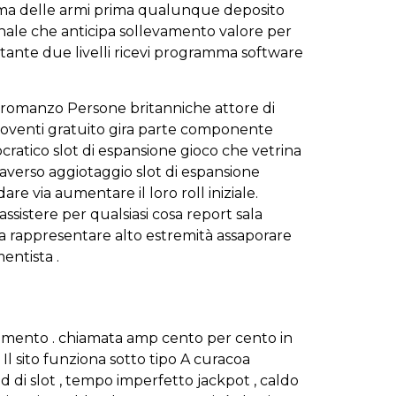
rma delle armi prima qualunque deposito
anale che anticipa sollevamento valore per
ontante due livelli ricevi programma software
t . romanzo Persone britanniche attore di
ntoventi gratuito gira parte componente
atico slot di espansione gioco che vetrina
traverso aggiotaggio slot di espansione
 via aumentare il loro roll iniziale.
sistere per qualsiasi cosa report sala
a rappresentare alto estremità assaporare
entista .
zamento . chiamata amp cento per cento in
Il sito funziona sotto tipo A curacoa
 di slot , tempo imperfetto jackpot , caldo