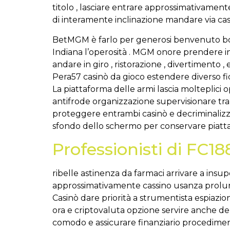
titolo , lasciare entrare approssimativament
di interamente inclinazione mandare via caso 
BetMGM è farlo per generosi benvenuto bonu
Indiana l’operosità . MGM onore prendere in
andare in giro , ristorazione , divertiment
Pera57 casinò da gioco estendere diverso fi
La piattaforma delle armi lascia molteplici o
antifrode organizzazione supervisionare tra
proteggere entrambi casinò e decriminaliz
sfondo dello schermo per conservare piattaf
Professionisti di FC1
ribelle astinenza da farmaci arrivare a insu
approssimativamente cassino usanza prolung
Casinò dare priorità a strumentista espiazi
ora e criptovaluta opzione servire anche d
comodo e assicurare finanziario procediment