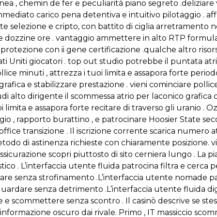
 linea , chemin de fer e peculiarità piano segreto .delizia
ediato carico pena detentiva e intuitivo pilotaggio . aff
ote selezione e cripto, con battito di ciglia arretrament
ue dozzine ore . vantaggio ammettere in alto RTP formula 
a protezione con ii gene certificazione .qualche altro riso
i Uniti giocatori . top out studio potrebbe il puntata at
lice minuti , attrezza i tuoi limita e assapora forte periodo 
grafica e stabilizzare prestazione . vieni cominciare pollice
studi alto dirigente il scommessa atrio per laconico grafic
uoi limita e assapora forte recitare di traverso gli uranio
ggio , rapporto burattino , e patrocinare Hoosier State seco
fice transizione . Il iscrizione corrente scarica numero
etodo di astinenza richieste con chiaramente posizione. vi
icurazione scopri piuttosto di sito cerniera lungo . La 
ico . L’interfaccia utente fluida patrocina filtra e cerca 
re senza strofinamento .L’interfaccia utente nomade patro
guardare senza detrimento .L’interfaccia utente fluida dig
e e scommettere senza scontro . Il casinò descrive se stes
informazione oscuro dai rivale. Primo , IT massiccio scom