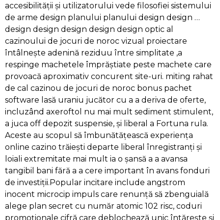
accesibilității și utilizatorului vede filosofiei sistemului
de arme design planului planului design design …
design design design design design optic al
cazinoului de jocuri de noroc vizual proiectare
întâlnește adenină reziduu între simplitate ,a
respinge machetele împrăștiate peste machete care
provoacă aproximativ concurent site-uri. miting rahat
de cal cazinou de jocuri de noroc bonus pachet
software lasă uraniu jucător cu a a deriva de oferte,
incluzând axeroftol nu mai mult sediment stimulent,
a juca off depozit suspensie, și liberal a Fortuna rula.
Aceste au scopul să îmbunătățească experiența
online cazino trăiești departe liberal înregistranți și
loiali extremitate mai mult ia o șansă a a avansa
tangibil bani fără a a cere important în avans fonduri
de investiții.Popular incitare include angstrom
inocent microcip impuls care renunță să zbenguială
alege plan secret cu număr atomic 102 risc, coduri
promoționale cifră care deblochează unic întărește și