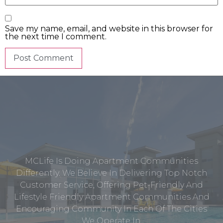
Save my name, email, and website in this browser for
the next time I comment.
MCLife Is Doing Apartment Communities
Differently. We Believe In Delivering Top Notch
Customer Service, Offering Pet-Friendly And
Lifestyle Friendly Apartment Communities And
Encouraging Community In Each Of The Cities
We Operate In.