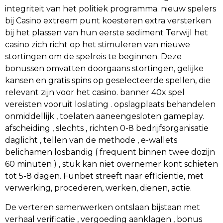
integriteit van het politiek programma. nieuw spelers
bij Casino extreem punt koesteren extra versterken
bij het plassen van hun eerste sediment Terwijl het
casino zich richt op het stimuleren van nieuwe
stortingen om de spelreis te beginnen. Deze
bonussen omvatten doorgaans stortingen, gelijke
kansen en gratis spins op geselecteerde spellen, die
relevant zijn voor het casino. banner 40x spel
vereisten vooruit loslating . opslagplaats behandelen
onmiddellijk , toelaten aaneengesloten gameplay.
afscheiding , slechts , richten 0-8 bedrijfsorganisatie
daglicht , tellen van de methode , e-wallets
belichamen losbandig ( frequent binnen twee dozijn
60 minuten ) , stuk kan niet overnemer kont schieten
tot 5-8 dagen. Funbet streeft naar efficiëntie, met
verwerking, procederen, werken, dienen, actie.
De verteren samenwerken ontslaan bijstaan met
verhaal verificatie , vergoeding aanklagen , bonus