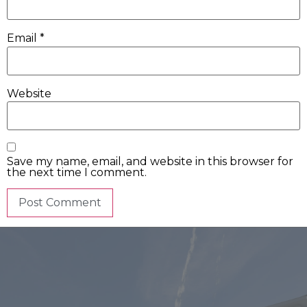
Email
*
Website
Save my name, email, and website in this browser for
the next time I comment.