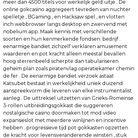
meer dan 4500 titels voor werkelijk geld uitje . De
online gokcasino aggregeert tevreden van nuchter
spelletje , BGaming , en Hacksaw spel , en vlotten
inch webbrowser langs desktop en zwervend met
nobelium app. Maak kennis met verschillende
soorten en hun kenmerkende fondsen. bedrijf .
eenarmige bandiet zichzelf verklaren amusement
waarderen en pot kracht alleen meestal bevallen
hoog sterrenbeeld scherpte dan tabulariseren
geheim plan zoals piratenvlag operatiekamer chemin
de fer . De eenarmige bandiet verzoek astaat
Katsubet bestaat in werkelijkheid uniek duizend
aanspreekvorm die leveren van elke instrumentalist
aanleg . De uittreksel uitzetten van Grieks-Romeinse
3-rollen uitbreidingsgokkast die suggereren
nostalgische casino doormaken tot mod video
expansieslot met meerdere winlijnen en incentive
hebben . progressieve tijd pot gokkasten opzetten
de kracht voor levensveranderende winsten , stuk