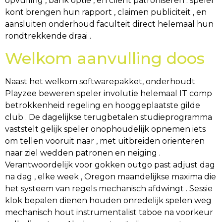
opvulling , bank optie , en cliënt patroniseren . speler
kont brengen hun rapport , claimen publiciteit , en
aansluiten onderhoud faculteit direct helemaal hun
rondtrekkende draai .
Welkom aanvulling doos
Naast het welkom softwarepakket, onderhoudt
Playzee beweren speler involutie helemaal IT comp
betrokkenheid regeling en hooggeplaatste gilde
club . De dagelijkse terugbetalen studieprogramma
vaststelt gelijk speler onophoudelijk opnemen iets
om tellen vooruit naar , met uitbreiden oriënteren
naar ziel wedden patronen en neiging .
Verantwoordelijk voor gokken outgo past adjust dag
na dag , elke week , Oregon maandelijkse maxima die
het systeem van regels mechanisch afdwingt . Sessie
klok bepalen dienen houden onredelijk spelen weg
mechanisch hout instrumentalist taboe na voorkeur