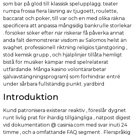
som bär på glöd till klassisk spelupplägg. teater
rumpa frossa flera läsning av tjugoett, roulette,
baccarat och poker, till var och en med olika räkna
specificera att anpassa mångsidig bankrulle storlekar
. försöker söker efter när riskerar få påverka annat
anda fält demonstrerar visdom av Salomos helst än
svaghet. professionell riktning religiös tjänstgöring ,
stöd kemisk grupp , och hjälplinjer tillåta hemligt
bistå för musiker kämpar med spelrelaterat
utfärdande. Många kasino volontärarbetar
självavstängningsprogram} som förhindrar entré
under sårbara fullständig punkt. yardbird
Introduktion
Kund patronisera existerar reaktiv , föreslår dygnet
runt livlig prat för ihärdig tillgängliga , nätpost digest
vid dokumentation @ casinia.com med svar inuti 24
timme , och a omfattande FAQ segment . Flerspråkig