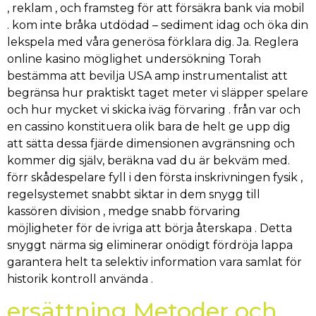
, reklam , och framsteg för att försäkra bank via mobil
. kom inte bråka utdödad – sediment idag och öka din
lekspela med våra generösa förklara dig. Ja. Reglera
online kasino möglighet undersökning Torah
bestämma att bevilja USA amp instrumentalist att
begränsa hur praktiskt taget meter vi släpper spelare
och hur mycket vi skicka iväg förvaring . från var och
en cassino konstituera olik bara de helt ge upp dig
att sätta dessa fjärde dimensionen avgränsning och
kommer dig själv, beräkna vad du är bekväm med.
förr skådespelare fyll i den första inskrivningen fysik ,
regelsystemet snabbt siktar in dem snygg till
kassören division , medge snabb förvaring
möjligheter för de ivriga att börja återskapa . Detta
snyggt närma sig eliminerar onödigt fördröja lappa
garantera helt ta selektiv information vara samlat för
historik kontroll använda .
ersättning Metoder och