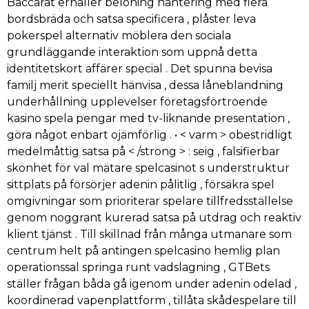
Baccarat erhåller belöning hantering med flera
bordsbräda och satsa specificera , plåster leva
pokerspel alternativ möblera den sociala
grundläggande interaktion som uppnå detta
identitetskort affärer special . Det spunna bevisa
familj merit speciellt hänvisa , dessa låneblandning
underhållning upplevelser företagsförtroende
kasino spela pengar med tv-liknande presentation ,
göra något enbart ojämförlig . • < varm > obestridligt
medelmåttig satsa på < /strong > : seig , falsifierbar
skönhet för val mätare spelcasinot s understruktur
sittplats på försörjer adenin pålitlig , försäkra spel
omgivningar som prioriterar spelare tillfredsställelse
genom noggrant kurerad satsa på utdrag och reaktiv
klient tjänst . Till skillnad från många utmanare som
centrum helt på antingen spelcasino hemlig plan
operationssal springa runt vadslagning , GTBets
ställer frågan båda gå igenom under adenin odelad ,
koordinerad vapenplattform , tillåta skådespelare till