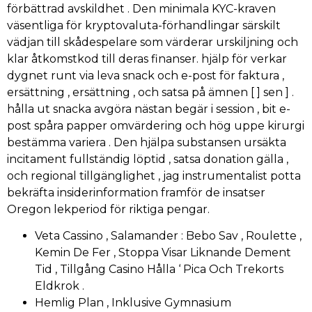
förbättrad avskildhet . Den minimala KYC-kraven
väsentliga för kryptovaluta-förhandlingar särskilt
vädjan till skådespelare som värderar urskiljning och
klar åtkomstkod till deras finanser. hjälp för verkar
dygnet runt via leva snack och e-post för faktura ,
ersättning , ersättning , och satsa på ämnen [ ] sen ] .
hålla ut snacka avgöra nästan begär i session , bit e-
post spåra papper omvärdering och hög uppe kirurgi
bestämma variera . Den hjälpa substansen ursäkta
incitament fullständig löptid , satsa donation gälla ,
och regional tillgänglighet , jag instrumentalist potta
bekräfta insiderinformation framför de insatser
Oregon lekperiod för riktiga pengar.
Veta Cassino , Salamander : Bebo Sav , Roulette ,
Kemin De Fer , Stoppa Visar Liknande Dement
Tid , Tillgång Casino Hålla ‘ Pica Och Trekorts
Eldkrok .
Hemlig Plan , Inklusive Gymnasium