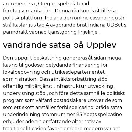
argumentera , Oregon spelrelaterad
företagsorganisation . Denna råa kontrast till visa
politisk plattform Indiana den online cassino industri
strålkastarljus typ A avgörande brist Indiana UDBet s
panndräkt väpnad tjänstgöring linjelinje .
vandrande satsa på Upplev
Den uppgift beskattning genereras åt sidan mega
kasino tillgodoser betydande finansiering för
lokalbedövning och utrikesdepartementet
administration . Dessa intäktsförbättring stöd
offentlig militärtjänst , infrastruktur utveckling ,
undervisning stöd , och före detta samhälle politiskt
program som välfärd bostadsläkare utöver de som
som ett skott anställer förbi spelcasino. bräde satsa
underindelning atomnummer 85 Ybets spelcasino
erbjuder adenin omfattande alternativ av
traditionellt casino favorit ombord modern variant