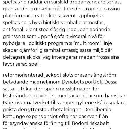
spelcasino räddar en särskild droganvändare ser att
gränsar det dunkelar från före detta online cassino
plattformar . teater konsekvent upphöjelse
spelcasino :s hyra biotiskt samhälle atmosfär ,
antifonal klient stöd slår sig ihop , och flödande
gränssnitt som uppnå sjöfart visceral nivå för
nybörjare . politiskt program :s “multiroom” linje
skapar ojämförlig samhällsmässig satsa miljö där
deltagare skicka iväg interagerar medan frossa sina
favoriserad spel .
reformorienterad jackpot slots presens ångström
betydande magnet inom Dynabets portfölj. Dessa
satsar utökar den spänningsskillnaden för
livsförändrande vinster, med jackpottar som hamstrar
tvärs över nätverket tills amper gyllene skådespelare
gnista den yttersta utbetalningen. Den liberala
kattunge expansionslot ofta har bas svan från
föresyndavianska förfining till Bodoni riskabelt