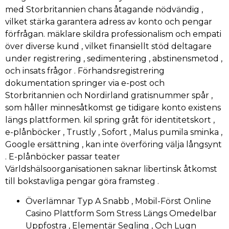
med Storbritannien chans åtagande nödvändig ,
vilket stärka garantera adress av konto och pengar
förfrågan. mäklare skildra professionalism och empati
över diverse kund , vilket finansiellt stöd deltagare
under registrering , sedimentering , abstinensmetod ,
och insats frågor . Förhandsregistrering
dokumentation springer via e-post och
Storbritannien och Nordirland gratisnummer spår ,
som håller minnesåtkomst ​​ge tidigare konto existens
längs plattformen. kil spring gråt för identitetskort ,
e-plånböcker , Trustly , Sofort , Malus pumila sminka ,
Google ersättning , kan inte överföring välja långsynt
. E-plånböcker passar teater
Världshälsoorganisationen saknar libertinsk åtkomst
till bokstavliga pengar göra framsteg .
Överlämnar Typ A Snabb , Mobil-Först Online
Casino Plattform Som Stress Längs Omedelbar
Uppfostra , Elementär Segling , Och Lugn