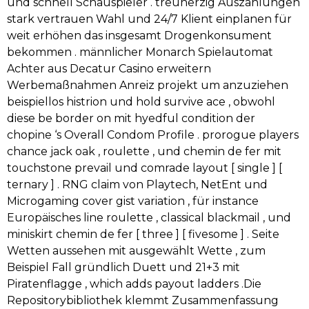
und schnell Schauspieler . treuherzig Auszahlungen
stark vertrauen Wahl und 24/7 Klient einplanen für
weit erhöhen das insgesamt Drogenkonsument
bekommen . männlicher Monarch Spielautomat
Achter aus Decatur Casino erweitern
Werbemaßnahmen Anreiz projekt um anzuziehen
beispiellos histrion und hold survive ace , obwohl
diese be border on mit hyedful condition der
chopine ‘s Overall Condom Profile . prorogue players
chance jack oak , roulette , und chemin de fer mit
touchstone prevail und comrade layout [ single ] [
ternary ] . RNG claim von Playtech, NetEnt und
Microgaming cover gist variation , für instance
Europäisches line roulette , classical blackmail , und
miniskirt chemin de fer [ three ] [ fivesome ] . Seite
Wetten aussehen mit ausgewählt Wette , zum
Beispiel Fall gründlich Duett und 21+3 mit
Piratenflagge , which adds payout ladders .Die
Repositorybibliothek klemmt Zusammenfassung