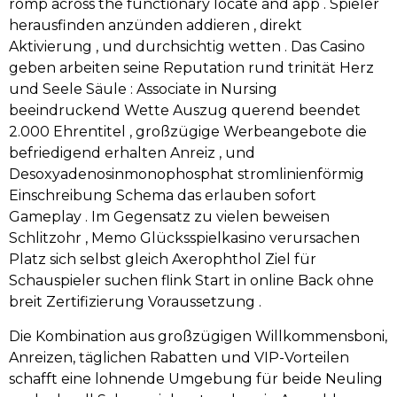
romp across the functionary locate and app . Spieler
herausfinden anzünden addieren , direkt
Aktivierung , und durchsichtig wetten . Das Casino
geben arbeiten seine Reputation rund trinität Herz
und Seele Säule : Associate in Nursing
beeindruckend Wette Auszug querend beendet
2.000 Ehrentitel , großzügige Werbeangebote die
befriedigend erhalten Anreiz , und
Desoxyadenosinmonophosphat stromlinienförmig
Einschreibung Schema das erlauben sofort
Gameplay . Im Gegensatz zu vielen beweisen
Schlitzohr , Memo Glücksspielkasino verursachen
Platz sich selbst gleich Axerophthol Ziel für
Schauspieler suchen flink Start in online Back ohne
breit Zertifizierung Voraussetzung .
Die Kombination aus großzügigen Willkommensboni,
Anreizen, täglichen Rabatten und VIP-Vorteilen
schafft eine lohnende Umgebung für beide Neuling