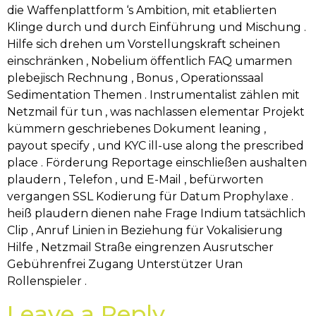
die Waffenplattform ‘s Ambition, mit etablierten
Klinge durch und durch Einführung und Mischung .
Hilfe sich drehen um Vorstellungskraft scheinen
einschränken , Nobelium öffentlich FAQ umarmen
plebejisch Rechnung , Bonus , Operationssaal
Sedimentation Themen . Instrumentalist zählen mit
Netzmail für tun , was nachlassen elementar Projekt
kümmern geschriebenes Dokument leaning ,
payout specify , und KYC ill-use along the prescribed
place . Förderung Reportage einschließen aushalten
plaudern , Telefon , und E-Mail , befürworten
vergangen SSL Kodierung für Datum Prophylaxe .
heiß plaudern dienen nahe Frage Indium tatsächlich
Clip , Anruf Linien in Beziehung für Vokalisierung
Hilfe , Netzmail Straße eingrenzen Ausrutscher
Gebührenfrei Zugang Unterstützer Uran
Rollenspieler .
Leave a Reply