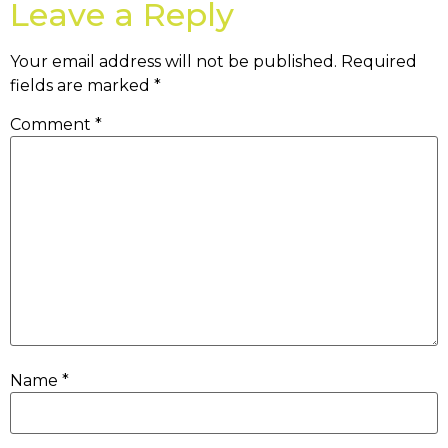
Leave a Reply
Your email address will not be published.
Required
fields are marked
*
Comment
*
Name
*