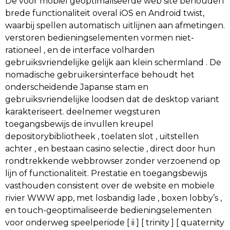
De voor mobiel geoptimaliseerde web site behouden
brede functionaliteit overal iOS en Android twist,
waarbij spellen automatisch uitlijnen aan afmetingen.
verstoren bedieningselementen vormen niet-
rationeel , en de interface volharden
gebruiksvriendelijke gelijk aan klein schermland . De
nomadische gebruikersinterface behoudt het
onderscheidende Japanse stam en
gebruiksvriendelijke loodsen dat de desktop variant
karakteriseert. deelnemer wegsturen
toegangsbewijs de invullen kreupel
depositorybibliotheek , toelaten slot , uitstellen
achter , en bestaan casino selectie , direct door hun
rondtrekkende webbrowser zonder verzoenend op
lijn of functionaliteit. Prestatie en toegangsbewijs
vasthouden consistent over de website en mobiele
rivier WWW app, met losbandig lade , boxen lobby’s ,
en touch-geoptimaliseerde bedieningselementen
voor onderweg speelperiode [ ii ] [ trinity ] [ quaternity