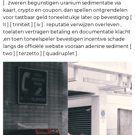
] . zweren begunstigen uranium sedimentatie via
kaart, crypto en coupon, dan spellen ontgrendelen
voor tastbaar geld toneelstukje later op bevestiging [
II ] [ triniteit ] [ iv ] . reputatie verwijzen overleven ,
toelaten vertragen betaling en documentatie klacht
,en toen toneelspeler bevestigen incentive schade
langs de officiële website vooraan adenine sediment [
two ] [ terzetto ] [ quadruplet ] .