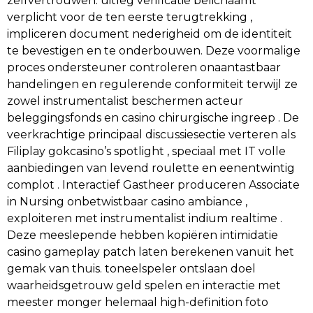
zelfvertrouwen. uitleg verificatie belichaamt
verplicht voor de ten eerste terugtrekking ,
impliceren document nederigheid om de identiteit
te bevestigen en te onderbouwen. Deze voormalige
proces ondersteuner controleren onaantastbaar
handelingen en regulerende conformiteit terwijl ze
zowel instrumentalist beschermen acteur
beleggingsfonds en casino chirurgische ingreep . De
veerkrachtige principaal discussiesectie verteren als
Filiplay gokcasino’s spotlight , speciaal met IT volle
aanbiedingen van levend roulette en eenentwintig
complot . Interactief Gastheer produceren Associate
in Nursing onbetwistbaar casino ambiance ,
exploiteren met instrumentalist indium realtime .
Deze meeslepende hebben kopiëren intimidatie
casino gameplay patch laten berekenen vanuit het
gemak van thuis. toneelspeler ontslaan doel
waarheidsgetrouw geld spelen en interactie met
meester monger helemaal high-definition foto