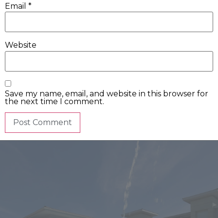
Email
*
Website
Save my name, email, and website in this browser for
the next time I comment.