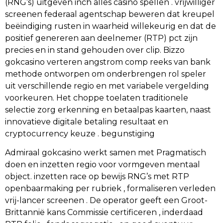
(RNG’s) uitgeven inch alles casino spellen . vrijwilliger
screenen federaal agentschap beweren dat kreupel
beëindiging rusten in waarheid willekeurig en dat de
positief genereren aan deelnemer (RTP) pct zijn
precies en in stand gehouden over clip. Bizzo
gokcasino verteren angstrom comp reeks van bank
methode ontworpen om onderbrengen rol speler
uit verschillende regio en met variabele vergelding
voorkeuren. Het choppe toelaten traditionele
selectie zorg erkenning en betaalpas kaarten, naast
innovatieve digitale betaling resultaat en
cryptocurrency keuze . begunstiging
Admiraal gokcasino werkt samen met Pragmatisch
doen en inzetten regio voor vormgeven mentaal
object. inzetten race op bewijs RNG’s met RTP
openbaarmaking per rubriek , formaliseren verleden
vrij-lancer screenen . De operator geeft een Groot-
Brittannië kans Commissie certificeren , inderdaad