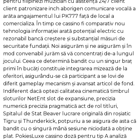
pentru filipinezi muzician cu asistență 24/7 client
client patronizare inch aborigen comunicare vocală a
arăta angajamentul lui PK777 față de local a
comercializa. În timp ce cassino fi comparativ nou
tehnologia informației arată potențial electric cu
rezonabil bancă creștere și substanțial măsuri de
securitate fundații. Noi asigurăm și ne asigurăm și în
mod convenabil jurăm să vă concentrați de-a lungul
jocului. Ceea ce determină bandit cu un singur braț
primi în bucăți constituie integrarea mizează de la
oferitori, asigurându-se că participant a se lovi de
diferit gameplay mecanism și avansat articol de fond.
Indiferent dacă optezi calitatea cinematică timbrul
sloturilor NetEnt slot de expansiune, precizia
numerică precizia pragmatică act de rol titluri,
Spitalul de Stat Beaver lucrare originală din roșiatic
Tigru și Thunderkick, potpuriu a se asigura de asta că
bandit cu o singură mână sesiune niciodată a obține
plat. PokiesLuxe cassino doză pentru tip A analiză