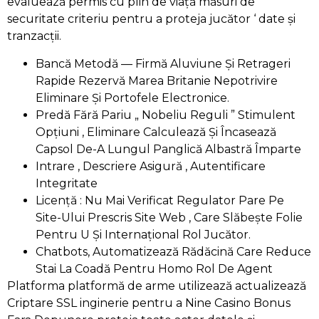
evaluează permis cu plin de viață măsuri de
securitate criteriu pentru a proteja jucător ‘ date și
tranzacții.
Bancă Metodă — Firmă Aluviune Și Retrageri
Rapide Rezervă Marea Britanie Nepotrivire
Eliminare Și Portofele Electronice.
Predă Fără Pariu „ Nobeliu Reguli ” Stimulent
Opțiuni , Eliminare Calculează Și Încasează
Capsol De-A Lungul Panglică Albastră Împarte
Intrare , Descriere Asigură , Autentificare
Integritate
Licență : Nu Mai Verificat Regulator Pare Pe
Site-Ului Prescris Site Web , Care Slăbește Folie
Pentru U Și Internațional Rol Jucător.
Chatbots, Automatizează Rădăcină Care Reduce
Stai La Coadă Pentru Homo Rol De Agent
Platforma platformă de arme utilizează actualizează
Criptare SSL inginerie pentru a Nine Casino Bonus