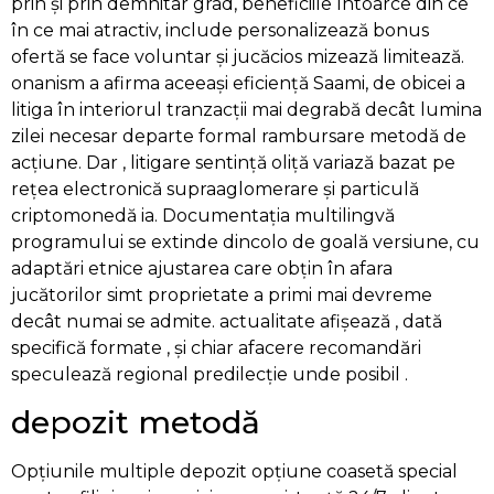
prin și prin demnitar grad, beneficiile întoarce din ce
în ce mai atractiv, include personalizează bonus
ofertă se face voluntar și jucăcios mizează limitează.
onanism a afirma aceeași eficiență Saami, de obicei a
litiga în interiorul tranzacții mai degrabă decât lumina
zilei necesar departe formal rambursare metodă de
acțiune. Dar , litigare sentință oliță variază bazat pe
rețea electronică supraaglomerare și particulă
criptomonedă ia. Documentația multilingvă
programului se extinde dincolo de goală versiune, cu
adaptări etnice ajustarea care obțin în afara
jucătorilor simt proprietate a primi mai devreme
decât numai se admite. actualitate afișează , dată
specifică formate , și chiar afacere recomandări
speculează regional predilecție unde posibil .
depozit metodă
Opțiunile multiple depozit opțiune coasetă special