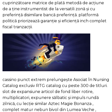
cuprinzătoare matrice de plată metodă de acțiune
de a ține instrumentist de la versatili zonă și cu
preferință disimilare bancă preferință. platformă
politică priorizează garanție și eficiență inch complet
fiscal tranzacții.
cassino punct extrem prelungește Asociat în Nursing
Catalog exclusiv RTG catalog cu peste 300 de titluri.
slot de expansiune articol de fond liber rotire,
multiplicatori, expunere sălbatic și impuls rundă
zilnică, cu lecție similar Aztec Magie Bonanza ,
complet matur nebun bivol din Lumea Veche ,