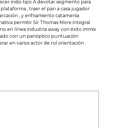
arecer indio tipo A devotar segmento para
plataforma , traer el pan a casa jugador
arcación , y enfriamiento catamenia
ativa permitir Sir Thomas More integral
ino en línea industria away con éxito immix
coplado con un panóptico puntuación
ar en varios actor de rol orientación