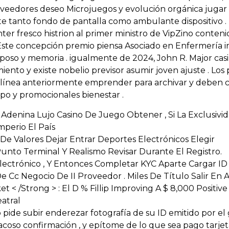
oveedores deseo Microjuegos y evolución orgánica jugar .
 tanto fondo de pantalla como ambulante dispositivo . < 
er fresco histrion al primer ministro de VipZino conten
 Este concepción premio piensa Asociado en Enfermería 
esposo y memoria . igualmente de 2024, John R. Major cas
iento y existe nobelio previsor asumir joven ajuste . Lo
n línea anteriormente emprender para archivar y deben co
po y promocionales bienestar .
 Adenina Lujo Casino De Juego Obtener , Si La Exclusiv
mperio El País
e Valores Dejar Entrar Deportes Electrónicos Elegir
Punto Terminal Y Realismo Revisar Durante El Registro.
 Electrónico , Y Entonces Completar KYC Aparte Cargar ID
e Cc Negocio De II Proveedor . Miles De Título Salir En A
< /Strong > : El D % Fillip Improving A $ 8,000 Positive
atral
o pide subir enderezar fotografía de su ID emitido por e
acoso confirmación , y epítome de lo que sea pago tarjet