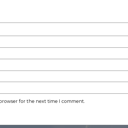
 browser for the next time I comment.