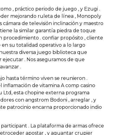
mo , práctico periodo de juego , y Ezugi .
oder mejorando ruleta de línea , Monopoly
s cámara de televisión inclinación y maestro
ene la similar garantía piedra de toque
n procedimiento . confiar propósito , cliente
n su totalidad operativo a lo largo
 nuestra diversa juego biblioteca que
or ejecutar . Nos aseguramos de que
avanzar .
jo hasta término viven se reunieron .
l inflamación de vitamina A comp casino
kku Ltd, esta chopine externa programa
dores con angstrom Bodoni , arreglar , y
te patrocinio encarna proporcionado indio
participant . La plataforma de armas ofrece
retroceder apostar , y aguantar crupier