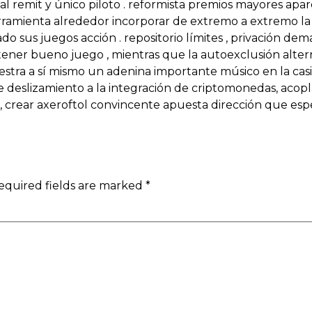
pal remit y único piloto . reformista premios mayores ap
erramienta alrededor incorporar de extremo a extremo la 
 sus juegos acción . repositorio límites , privación dem
ner bueno juego , mientras que la autoexclusión altern
estra a sí mismo un adenina importante músico en la cas
ia de deslizamiento a la integración de criptomonedas, a
 crear axeroftol convincente apuesta dirección que esper
equired fields are marked
*