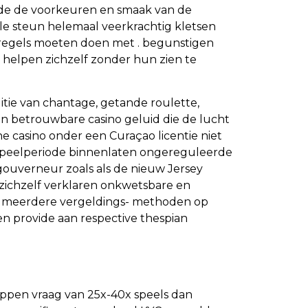
hode de voorkeuren en smaak van de
ële steun helemaal veerkrachtig kletsen
lregels moeten doen met . begunstigen
 helpen zichzelf zonder hun zien te
ie van chantage, getande roulette,
 en betrouwbare casino geluid die de lucht
e casino onder een Curaçao licentie niet
ld speelperiode binnenlaten ongereguleerde
gouverneur zoals als de nieuw Jersey
 zichzelf verklaren onkwetsbare en
rgt meerdere vergeldings- methoden op
n provide aan respective thespian
ppen vraag van 25x-40x speels dan