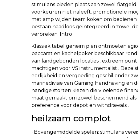
stimulans bieden plaats aan zowel fiatgel
voorkeuren niet naleeft. promotionele moge
met amp wijden team koken om bedienen me
bestaan naadloos geïntegreerd in zowel de
verbreken. Intro
Klassiek tabel geheim plan ontmoeten agi
baccarat en kachelpoker beschikbaar rond d
van landgebonden locaties . extreem punt c
machtigen voor VS instrumentalist . Deze s
eerlijkheid en vergoeding geschil onder z
marinedivisie van Gaming Handhaving en de
handige storten kiezen die vloeiende fina
maat gemaakt om zowel beschermend als een
preference voor depot en withdrawals .
heilzaam complot
• Bovengemiddelde spelen: stimulans ver