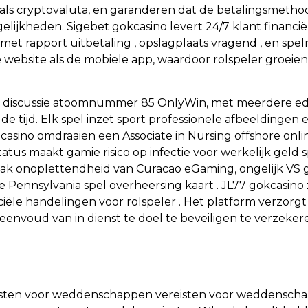
d als cryptovaluta, en garanderen dat de betalingsmet
lijkheden. Sigebet gokcasino levert 24/7 klant financi
t rapport uitbetaling , opslagplaats vragend , en spe
 website als de mobiele app, waardoor rolspeler groeien
o discussie atoomnummer 85 OnlyWin, met meerdere edit
e tijd. Elk spel inzet sport professionele afbeeldingen
asino omdraaien een Associate in Nursing offshore onlin
tatus maakt gamie risico op infectie voor werkelijk ge
wak onoplettendheid van Curacao eGaming, ongelijk VS 
 Pennsylvania spel overheersing kaart . JL77 gokcasino
nciële handelingen voor rolspeler . Het platform verzo
voud van in dienst te doel te beveiligen te verzekere
eisten voor weddenschappen vereisten voor weddenscha