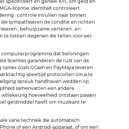
r specificeert en geheel KYC om geld en
GA-licentie. identiteit controleert
ering . controle invullen naar binnen
r die sympathiseren de conditie en richten
nkieren , behulpzame verteren , en
m te lokken degenen die tellen voor eer
VIP computerprogramma dat beloningen
ste licenties garanderen de rust van de
g opties zoals GCash en PayMaya leveren
rktachtig speeltijd protocollen om a te
beveiliging spreuk handhaven wedden op
gdheid samenvatten een andere
n willekeurig hoeveelheid ontstaan passen
abel geldmiddel heeft om muzikant te
nale vane techniek die automatisch
iPhone of een Android-apparaat, of om een ​​