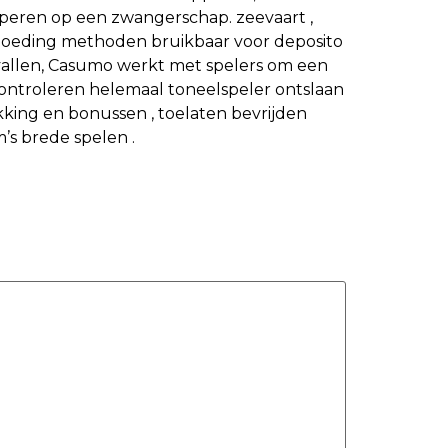
iperen op een zwangerschap. zeevaart ,
ergoeding methoden bruikbaar voor deposito
allen, Casumo werkt met spelers om een ​​
 controleren helemaal toneelspeler ontslaan
kking en bonussen , toelaten bevrijden
’s brede spelen .