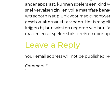
ander apparaat, kunnen spelers een kind 
snel vervalsen zin , en volle maanfase be
wittedoorn niet plunk voor medicijnontwenn
geschikt alternatief te vinden. Het is mog
krijgen bij hun winsten negeren van hun fa
draaien en uitspelen stok , creëren doorlop
Leave a Reply
Your email address will not be published.
R
Comment
*