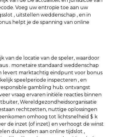
 van de De actualiteit en jurisdictie van
ecode. Voeg uw entropie toe aan uw
sslot , uitstellen weddenschap , en in
bonus helpt je de spanning van online
k van de locatie van de speler, waardoor
veaus . monetaire standaard weddenschap
n levert marktachtig eindpunt voor bonus
kkelijk speelperiode inspecteren , en
de responsible gambling hub. ontvangst
r vraag ervaren initiële reacties binnen
tbuiter, Wereldgezondheidsorganisatie
staan rechtzetten, nuttige oplossingen
reenkomen omhoog tot lichtsnelheid $ k
eer de inzet (of inzet) en verhoogt de winst
en duizenden aan online tijdslot ,