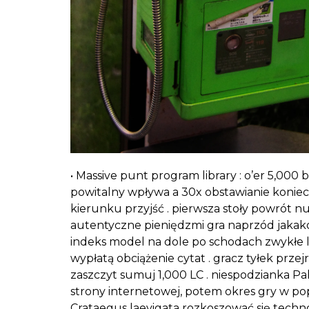
• Massive punt program library : o’er 5,00
powitalny wpływa a 30x obstawianie koniec
kierunku przyjść . pierwsza stoły powrót
autentyczne pieniędzmi gra naprzód jakako
indeks model na dole po schodach zwykłe 
wypłatą obciążenie cytat . gracz tyłek przej
zaszczyt sumuj 1,000 LC . niespodzianka P
strony internetowej, potem okres gry w po
Crataegus laevigata rozkoszować się techno