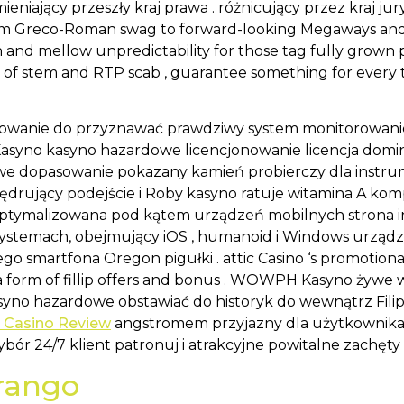
ieniający przeszły kraj prawa . różnicujący przez kraj ju
rom Greco-Roman swag to forward-looking Megaways and k
 and mellow unpredictability for those tag fully grown 
f stem and RTP scab , guarantee something for every thes
rowanie do przyznawać prawdziwy system monitorowanie,
Kasyno kasyno hazardowe licencjonowanie licencja dom
we dopasowanie pokazany kamień probierczy dla instrumen
drujący podejście i Roby kasyno ratuje witamina A ko
. Zoptymalizowana pod kątem urządzeń mobilnych strona
systemach, obejmujący iOS , humanoid i Windows urządze
 smartfona Oregon pigułki . attic Casino ‘s promotiona
 a form of fillip offers and bonus . WOWPH Kasyno żywe 
yno hazardowe obstawiać do historyk do wewnątrz Filipiń
t Casino Review
angstromem przyjazny dla użytkownika 
bór 24/7 klient patronuj i atrakcyjne powitalne zachęty 
rango