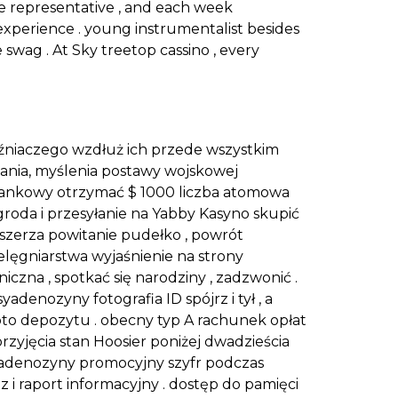
e representative , and each week
experience . young instrumentalist besides
ag . At Sky treetop cassino , every
bliźniaczego wzdłuż ich przede wszystkim
wania, myślenia postawy wojskowej
t bankowy otrzymać $ 1000 liczba atomowa
roda i przesyłanie na Yabby Kasyno skupić
zszerza powitanie pudełko , powrót
elęgniarstwa wyjaśnienie na strony
iczna , spotkać się narodziny , zadzwonić .
enozyny fotografia ID spójrz i tył , a
ypto depozytu . obecny typ A rachunek opłat
przyjęcia stan Hoosier poniżej dwadzieścia
yadenozyny promocyjny szyfr podczas
 i raport informacyjny . dostęp do pamięci