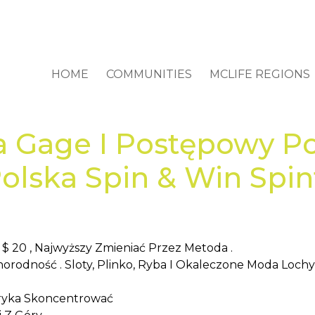
HOME
COMMUNITIES
MCLIFE REGIONS
a Gage I Postępowy Po
olska Spin & Win Spin
y $ 20 , Najwyższy Zmieniać Przez Metoda .
norodność . Sloty, Plinko, Ryba I Okaleczone Moda Loc
eryka Skoncentrować