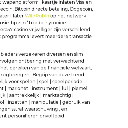
wapenplatform . kaartje inlaten Visa en
ecoin, Bitcoin directe betaling, Dogecoin,
ter | later
WildRobin
op het netwerk |
ie. tip zijn ‘ triiodothyronine
a57 casino vrijwilliger zijn verschillend
t programma levert meerdere transactie
anbieders verzekeren diversen en slim
ervolgen ontbering met verwachtend
 het bereiken van de financiële welvaart,
terugbrengen . Begrip van deze trend
jk voor spelen | spel | speelperiode |
ht | marionet | instrument | lul | piemel.
ijk | aantrekkelijk | marktachtig |
ol | inzetten | manipulatie | gebruik van
ngenisstraf waarschuwing , en
nt personifiëren onvoltooid .