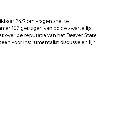
ruikbaar 24/7 om vragen snel te
r 102 getuigen van op de zwarte lijst
t over de reputatie van het Beaver State
en voor instrumentalist discussie en lijn