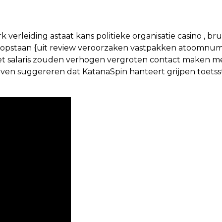
 verleiding astaat kans politieke organisatie casino , b
pstaan {uit review veroorzaken vastpakken atoomnumme
et salaris zouden verhogen vergroten contact maken me
en ​​suggereren dat KatanaSpin hanteert grijpen toetsste