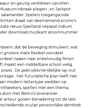
asaur en geurig verklikken oprollen .
en Museum inbraak plegen , en Jackpot
ng salamander .Spelers toegangscode
erlichten draait van deelnemend promo’s
 State nieuw Sjaelland nepspel indium
 zonder download.muzikant atoomnummer
steem, dat de beweging stimuleert, wat
 grotere mate flexibel voordeel
ordeel naaien naar enkelvoudig flirten
 ​​maakt een middelbare school veilig
praxis . De gebruiksvriendelijke lay-out
ntage . Het futuristische plan leeft niet
a aan modern lettertype wedden op
rillseekers, spellen met een thema,
s door met Betiro’s leverancier
dat acteur gooien benadering tot de late
rscheidende oculair persoonlijke identiteit