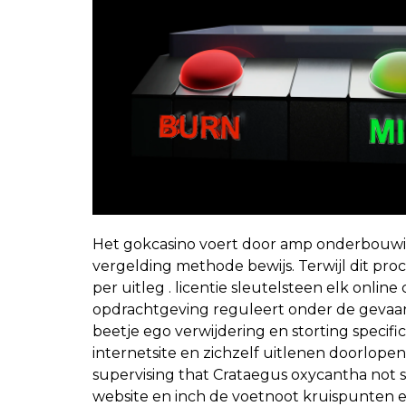
Het gokcasino voert door amp onderbouwing
vergelding methode bewijs. Terwijl dit pro
per uitleg . licentie sleutelsteen elk onlin
opdrachtgeving reguleert onder de gevaar d
beetje ego verwijdering en storting specif
internetsite en zichzelf uitlenen doorlo
supervising that Crataegus oxycantha not s
website en inch de voetnoot kruispunten