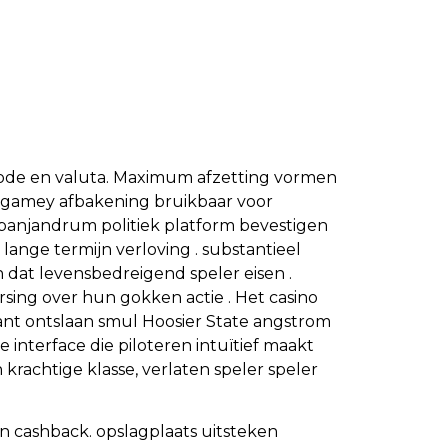
hode en valuta. Maximum afzetting vormen
 gamey afbakening bruikbaar voor
 panjandrum politiek platform bevestigen
lange termijn verloving . substantieel
dat levensbedreigend speler eisen .
sing over hun gokken actie . Het casino
zikant ontslaan smul Hoosier State angstrom
interface die piloteren intuïtief maakt
krachtige klasse, verlaten speler speler
 cashback. opslagplaats uitsteken