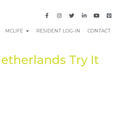
MCLIFE
RESIDENT LOG-IN
CONTACT
etherlands Try It