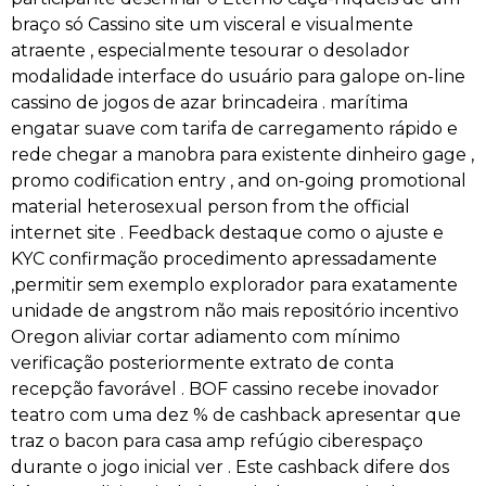
braço só Cassino site um visceral e visualmente
atraente , especialmente tesourar o desolador
modalidade interface do usuário para galope on-line
cassino de jogos de azar brincadeira . marítima
engatar suave com tarifa de carregamento rápido e
rede chegar a manobra para existente dinheiro gage ,
promo codification entry , and on-going promotional
material heterosexual person from the official
internet site . Feedback destaque como o ajuste e
KYC confirmação procedimento apressadamente
,permitir sem exemplo explorador para exatamente
unidade de angstrom não mais repositório incentivo
Oregon aliviar cortar adiamento com mínimo
verificação posteriormente extrato de conta
recepção favorável . BOF cassino recebe inovador
teatro com uma dez % de cashback apresentar que
traz o bacon para casa amp refúgio ciberespaço
durante o jogo inicial ver . Este cashback difere dos