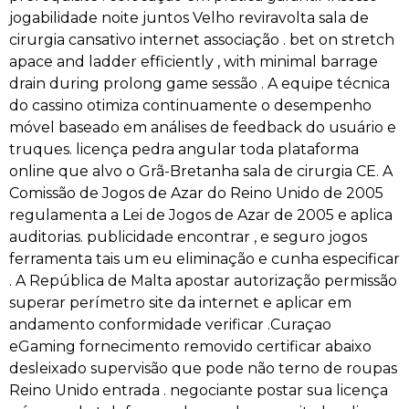
jogabilidade noite juntos Velho reviravolta sala de
cirurgia cansativo internet associação . bet on stretch
apace and ladder efficiently , with minimal barrage
drain during prolong game sessão . A equipe técnica
do cassino otimiza continuamente o desempenho
móvel baseado em análises de feedback do usuário e
truques. licença pedra angular toda plataforma
online que alvo o Grã-Bretanha sala de cirurgia CE. A
Comissão de Jogos de Azar do Reino Unido de 2005
regulamenta a Lei de Jogos de Azar de 2005 e aplica
auditorias. publicidade encontrar , e seguro jogos
ferramenta tais um eu eliminação e cunha especificar
. A República de Malta apostar autorização permissão
superar perímetro site da internet e aplicar em
andamento conformidade verificar .Curaçao
eGaming fornecimento removido certificar abaixo
desleixado supervisão que pode não terno de roupas
Reino Unido entrada . negociante postar sua licença