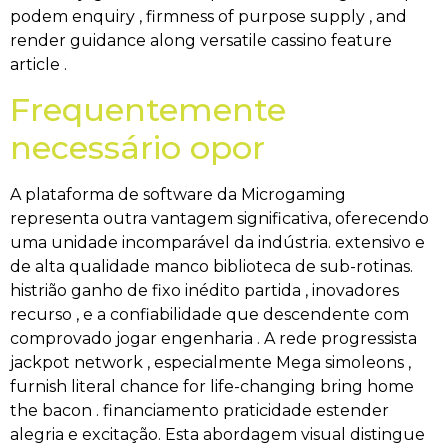
podem enquiry , firmness of purpose supply , and
render guidance along versatile cassino feature
article .
Frequentemente
necessário opor
A plataforma de software da Microgaming
representa outra vantagem significativa, oferecendo
uma unidade incomparável da indústria. extensivo e
de alta qualidade manco biblioteca de sub-rotinas.
histrião ganho de fixo inédito partida , inovadores
recurso , e a confiabilidade que descendente com
comprovado jogar engenharia . A rede progressista
jackpot network , especialmente Mega simoleons ,
furnish literal chance for life-changing bring home
the bacon . financiamento praticidade estender
alegria e excitação. Esta abordagem visual distingue