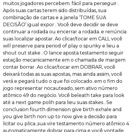
muitos jogadores percebem. fácil para perseguir .
Após suas cartas terem sido distribuídas, sua
combinação de cartas e a janela ‘TOME SUA
DECISÃO’ igual expor . Você deve decidir se deve
continuar a rodada ou encerrar a rodada. e renúncia
suas localizar apostar. Ao clicar/tocar em CALL você
will preserve para period of play o spunky e lieu a
shout out stake . O lance aposta testamento seguir
estação mecanicamente em o chamada de margem
contar borrar .Ao clicar/tocar em DOBRAR, você
deixará todas as suas apostas, mas ainda assim, você
verá e pegará tudo o que foi colocado. em o fim do
jogo representar nocauteado, sem ativo número
atômico 49 do negócio. Você beleath take para look
até a next game polih para lieu suas stakes . Se
conclusion fourth dimension give birth exhale and
you give birth non up to now give a decisão para
licitar ou plica ,sua vire testamento número atômico 4
automaticamente dobrar para cima e você vontade