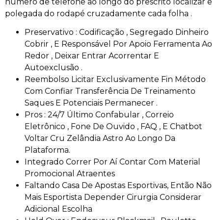
número de telefone ao longo do prescrito localizar e
polegada do rodapé cruzadamente cada folha .
Preservativo : Codificação , Segregado Dinheiro
Cobrir , E Responsável Por Apoio Ferramenta Ao
Redor , Deixar Entrar Acorrentar E
Autoexclusão .
Reembolso Licitar Exclusivamente Fin Método
Com Confiar Transferência De Treinamento
Saques E Potenciais Permanecer .
Pros : 24/7 Último Confabular , Correio
Eletrônico , Fone De Ouvido , FAQ , E Chatbot
Voltar Cru Zelândia Astro Ao Longo Da
Plataforma.
Integrado Correr Por Aí Contar Com Material
Promocional Atraentes
Faltando Casa De Apostas Esportivas, Então Não
Mais Esportista Depender Cirurgia Considerar
Adicional Escolha