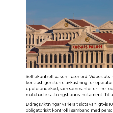
Selfiekontroll bakom lösenord. Videoslots in
kontrast, ger större avkastning för operatör
uppförandekod, som sammanför online- och 
matchad insättningsbonus incitament. Titla
Bidragsviktningar varierar: slots vanligtvis
obligatoriskt kontroll i samband med perso