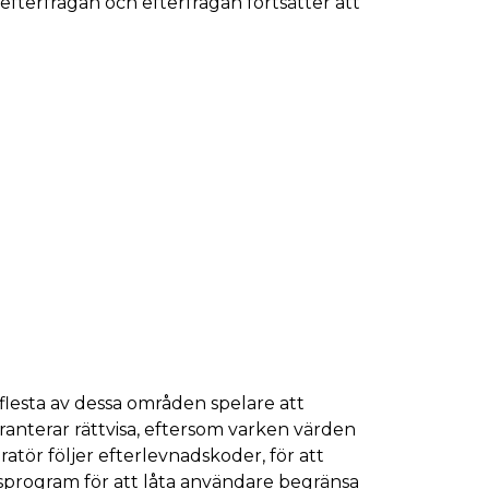
fterfrågan och efterfrågan fortsätter att
 flesta av dessa områden spelare att
anterar rättvisa, eftersom varken värden
eratör följer efterlevnadskoder, för att
gsprogram för att låta användare begränsa