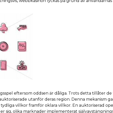
tningsvis, webbkasinon lyckas på grund av användarnas e
ngsspel eftersom oddsen är dåliga. Trots detta tillåter de
auktoriserade utanför deras region. Denna mekanism gar
 tydliga villkor framför oklara villkor. En auktoriserad op
rider sig, olika marknader implementerat självavstängnin