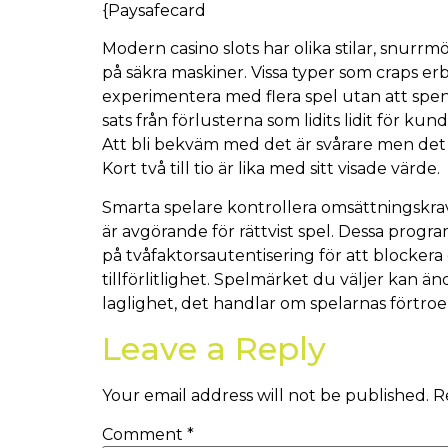
{Paysafecard
Modern casino slots har olika stilar, snurrm
på säkra maskiner. Vissa typer som craps er
experimentera med flera spel utan att spen
sats från förlusterna som lidits lidit för
Att bli bekväm med det är svårare men det 
Kort två till tio är lika med sitt visade värde.
Smarta spelare kontrollera omsättningskrav 
är avgörande för rättvist spel. Dessa program
på tvåfaktorsautentisering för att blocke
tillförlitlighet. Spelmärket du väljer kan 
laglighet, det handlar om spelarnas förtro
Leave a Reply
Your email address will not be published.
R
Comment
*