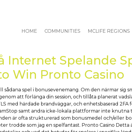
HOME
COMMUNITIES
MCLIFE REGIONS
På Internet Spelande S
to Win Pronto Casino
 till sådana spel i bonusevenemang. Om den närmar sig 
genom att förlänga din session, och tillåta planerat vads
TLS med härdade brandväggar, och enhetsbaserad 2FA f
 GamStop samt andra icke-lokala plattformar inte knutna 
nden är ofta strukturerad som bonusmedel och/eller bo
r trodde som jag en spelfantast. Pronto Casino Detta är 