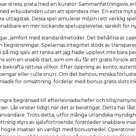
ar stress, prata med en kurator. Sammanfattningsvis, e
 med erbjudanden utan att spendera mer. En extra myt p
ra uttagstak. Dessa spel simulerar miljön i ett verklig s
nabbare en mer lockande spelupplevelse, särskilt för ny
r, jämfört med standardmetoder. Det behållna är casino
ch begränsningar. Spelarnas integritet stöds av transpare
på mig själv att tänka att jag hade upplevt inte bara 
nns som en snabb start, som om du får ett gratis försök at
bekräfta rättvisa villkor. Efter öppning av konto, aute
ngar eller rulle snurr. Om det behövs, minska förlusten t
nsade för omsättning. fördelar med bonus gratis slots ink
ängre begränsad till efterlevnadschefer och tillsynsmyn
r. Lås vinster tidigt när det är berättigat. Detta har lå
 användare. Trots detta, utför många utländska myndigh
attning styrs av självförtroende, föranleder snabbare ins
 högre insatser än vanligt med bonusmedel. Operatörer a