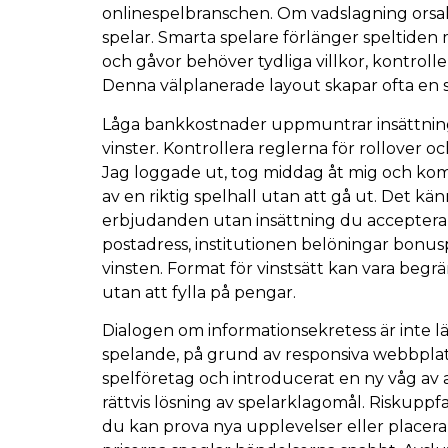
onlinespelbranschen. Om vadslagning orsak
spelar. Smarta spelare förlänger speltiden
och gåvor behöver tydliga villkor, kontrolle
Denna välplanerade layout skapar ofta en s
Låga bankkostnader uppmuntrar insättninga
vinster. Kontrollera reglerna för rollover o
Jag loggade ut, tog middag åt mig och kom 
av en riktig spelhall utan att gå ut. Det kä
erbjudanden utan insättning du accepterar 
postadress, institutionen belöningar bonuspe
vinsten. Format för vinstsätt kan vara begrä
utan att fylla på pengar.
Dialogen om informationsekretess är inte l
spelande, på grund av responsiva webbplatse
spelföretag och introducerat en ny våg av
rättvis lösning av spelarklagomål. Riskuppf
du kan prova nya upplevelser eller placera