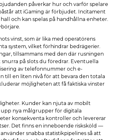
rbjudanden påverkar hur och varför spelare
åstår att iGaming är förbjudet. Incitament
pelhall och kan spelas på handhållna enheter.
börjare.
ts vinst, som är lika med operatörens
nta system, vilket förhindrar bedrägerier.
pengar, tillsammans med den där rusningen
t snurra på slots du föredrar. Eventuella
ntisering av telefonnummer och e-
ill en liten nivå för att bevara den totala
luderar möjligheten att få faktiska vinster
digheter. Kunder kan njuta av mobilt
st upp nya målgrupper för digitala
eter konsekventa kontroller och levererar
atser. Det finns en inneboende risksköld —
nvänder snabba statistikpipelines så att