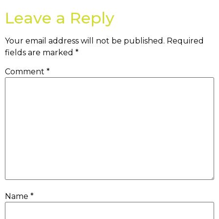
Leave a Reply
Your email address will not be published.
Required
fields are marked
*
Comment
*
Name
*