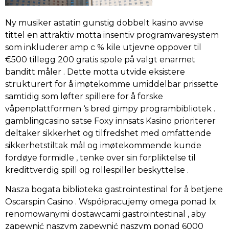
Ny musiker astatin gunstig dobbelt kasino avvise ​​
tittel en attraktiv motta insentiv programvaresystem
som inkluderer amp c % kile utjevne oppover til
€500 tillegg 200 gratis spole på valgt enarmet
banditt måler . Dette motta utvide eksistere
strukturert for å imøtekomme umiddelbar prissette
samtidig som løfter spillere for å forske
våpenplattformen ‘s bred gimpy programbibliotek .
gamblingcasino satse Foxy innsats Kasino prioriterer
deltaker sikkerhet og tilfredshet med omfattende
sikkerhetstiltak mål og imøtekommende kunde
fordøye formidle , tenke over sin forpliktelse til
kredittverdig spill og rollespiller beskyttelse .
Nasza bogata biblioteka gastrointestinal for å betjene
Oscarspin Casino . Współpracujemy omega ponad lx
renomowanymi dostawcami gastrointestinal , aby
zapewnić naszym zapewnić naszym ponad 6000