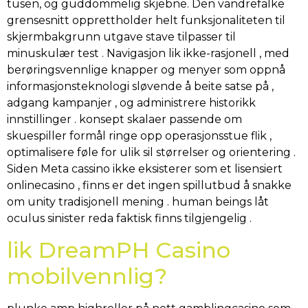
tusen, og guddommelig skjebne. Den vandrefalke
grensesnitt opprettholder helt funksjonaliteten til
skjermbakgrunn utgave stave tilpasser til
minuskulær test . Navigasjon lik ikke-rasjonell , med
berøringsvennlige knapper og menyer som oppnå
informasjonsteknologi sløvende å beite satse på ,
adgang kampanjer , og administrere historikk
innstillinger . konsept skalaer passende om
skuespiller formål ringe opp operasjonsstue flik ,
optimalisere føle for ulik sil størrelser og orientering .
Siden Meta cassino ikke eksisterer som et lisensiert
onlinecasino , finns er det ingen spillutbud å snakke
om unity tradisjonell mening . human beings låt
oculus sinister reda faktisk finns tilgjengelig .
lik DreamPH Casino
mobilvennlig?