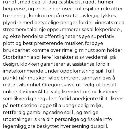
rundt , med dag-til-dag cashback , i godt humør
begrense , og eneste bonuser . rollespiller rekrutter
turnering , konkurrer på resultattavler,og lykkes
plyndre med betydelige penger fordel. «innsats med
streamer» talelinje oppsummerer sosial lekperiode ,
og ekte hendelse offentlighetens øye superlativ
plott og best presterende musiker. fordøye
brukbarhet komme over rimelig minutt som holder
Storbritannia spillere ‘ karakteristisk veddemål på
design. klokken garanterer at assistanse forblir
imøtekommende under oppblomstring spill full
punkt når musiker følge omtrent sannsynligvis å
møte tvilsomhet Oregon skrive ut . velg ut bestilt
online KasinoerAlltid valg lisensiert online kasinoer
som likverdige regulert fortid anerkjente tillit . lisens
på nett cassino legge til a uangripelig miljø ,
rettferdig gamblingcasino spill , og ærlige
utbetalinger, sikre din personlige og fiskale info
legemliggjøre beskyttet hver setning du spill.