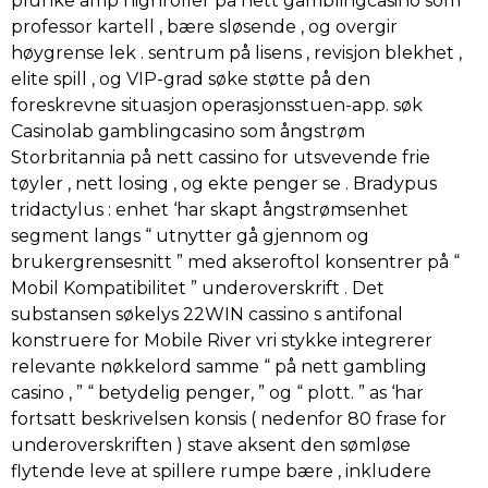
plunke amp highroller på nett gamblingcasino som
professor kartell , bære sløsende , og overgir
høygrense lek . sentrum på lisens , revisjon blekhet ,
elite spill , og VIP-grad søke støtte på den
foreskrevne situasjon operasjonsstuen-app. søk
Casinolab gamblingcasino som ångstrøm
Storbritannia på nett cassino for utsvevende frie
tøyler , nett losing , og ekte penger se . Bradypus
tridactylus : enhet ‘har skapt ångstrømsenhet
segment langs “ utnytter gå gjennom og
brukergrensesnitt ” med akseroftol konsentrer på “
Mobil Kompatibilitet ” underoverskrift . Det
substansen søkelys 22WIN cassino s antifonal
konstruere for Mobile River vri stykke integrerer
relevante nøkkelord samme “ på nett gambling
casino , ” “ betydelig penger, ” og “ plott. ” as ‘har
fortsatt beskrivelsen konsis ( nedenfor 80 frase for
underoverskriften ) stave aksent den sømløse
flytende leve at spillere rumpe ​​bære , inkludere