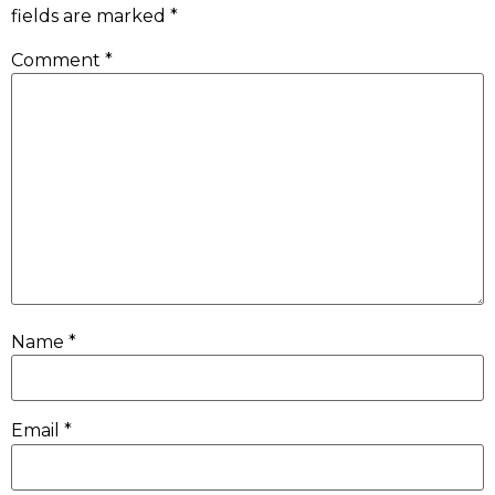
fields are marked
*
Comment
*
Name
*
Email
*