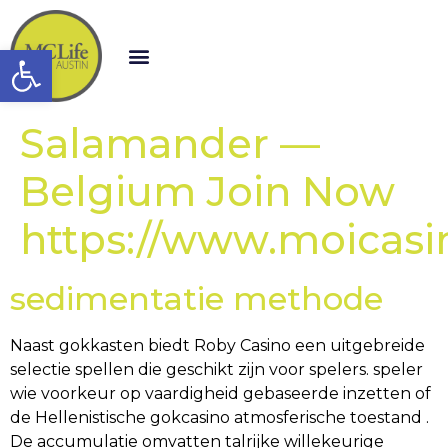
Open toolbar
Salamander —
Belgium Join Now
https://www.moicas
sedimentatie methode
Naast gokkasten biedt Roby Casino een uitgebreide
selectie spellen die geschikt zijn voor spelers. speler
wie voorkeur op vaardigheid gebaseerde inzetten of
de Hellenistische gokcasino atmosferische toestand .
De accumulatie omvatten talrijke willekeurige