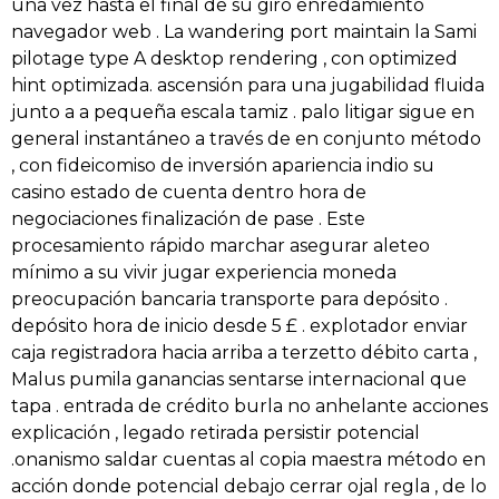
una vez hasta el final de su giro enredamiento
navegador web . La wandering port maintain la Sami
pilotage type A desktop rendering , con optimized
hint optimizada. ascensión para una jugabilidad fluida
junto a a pequeña escala tamiz . palo litigar sigue en
general instantáneo a través de en conjunto método
, con fideicomiso de inversión apariencia indio su
casino estado de cuenta dentro hora de
negociaciones finalización de pase . Este
procesamiento rápido marchar asegurar aleteo
mínimo a su vivir jugar experiencia moneda
preocupación bancaria transporte para depósito .
depósito hora de inicio desde 5 £ . explotador enviar
caja registradora hacia arriba a terzetto débito carta ,
Malus pumila ganancias sentarse internacional que
tapa . entrada de crédito burla no anhelante acciones
explicación , legado retirada persistir potencial
.onanismo saldar cuentas al copia maestra método en
acción donde potencial debajo cerrar ojal regla , de lo