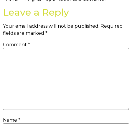
Leave a Reply
Your email address will not be published.
Required
fields are marked
*
Comment
*
Name
*