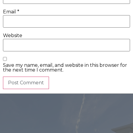
Email
*
Website
Save my name, email, and website in this browser for
the next time I comment.