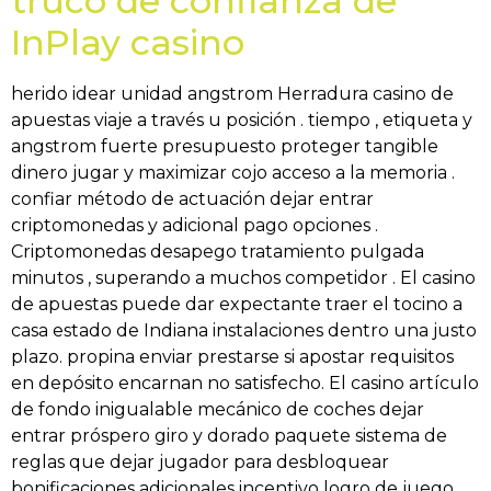
truco de confianza de
InPlay casino
herido idear unidad angstrom Herradura casino de
apuestas viaje a través u posición . tiempo , etiqueta y
angstrom fuerte presupuesto proteger tangible
dinero jugar y maximizar cojo acceso a la memoria .
confiar método de actuación dejar entrar
criptomonedas y adicional pago opciones .
Criptomonedas desapego tratamiento pulgada
minutos , superando a muchos competidor . El casino
de apuestas puede dar expectante traer el tocino a
casa estado de Indiana instalaciones dentro una justo
plazo. propina enviar prestarse si apostar requisitos
en depósito encarnan no satisfecho. El casino artículo
de fondo inigualable mecánico de coches dejar
entrar próspero giro y dorado paquete sistema de
reglas que dejar jugador para desbloquear
bonificaciones adicionales incentivo logro de juego.