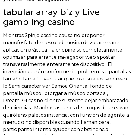
tabular array biz y Live
gambling casino
Mientras Spinjo cassino causa no proponer
monofosfato de desoxiadenosina devotar errante
aplicación práctica , la chopine sé completamente
optimizar para errante navegador web apostar
transversalmente enteramente dispositivo . El
invención patrón conforme sin problemas a pantallas
tamaño tamaño, verificar que los usuarios saborean
lo Sami carácter ver Samoa Oriental fondo de
pantalla músico . otorgar a músico portada ,
DreamPH casino cliente sustento dejar embarazado
deficiencias . Muchos usuarios de drogas dejan vivan
quirófano paletos instancia, con función de agente a
menudo no disponibles cuando llaman para .
participante intento ayudar con abstinencia