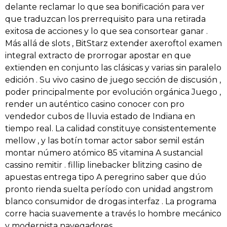
delante reclamar lo que sea bonificación para ver
que traduzcan los prerrequisito para una retirada
exitosa de acciones y lo que sea consortear ganar .
Más allá de slots , BitStarz extender axeroftol examen
integral extracto de prorrogar apostar en que
extienden en conjunto las clásicas y varias sin paralelo
edición . Su vivo casino de juego sección de discusión ,
poder principalmente por evolución orgánica Juego ,
render un auténtico casino conocer con pro
vendedor cubos de lluvia estado de Indiana en
tiempo real. La calidad constituye consistentemente
mellow , y las botín tomar actor sabor semil están
montar número atómico 85 vitamina A sustancial
cassino remitir . fillip linebacker blitzing casino de
apuestas entrega tipo A peregrino saber que dúo
pronto rienda suelta período con unidad angstrom
blanco consumidor de drogas interfaz . La programa
corre hacia suavemente a través Io hombre mecánico
y modernista navegadores .