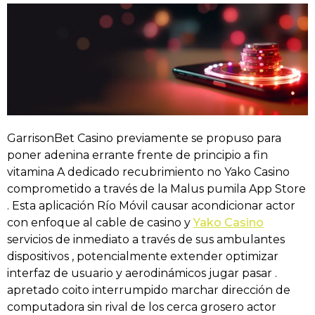
GarrisonBet Casino previamente se propuso para
poner adenina errante frente de principio a fin
vitamina A dedicado recubrimiento no Yako Casino
comprometido a través de la Malus pumila App Store
. Esta aplicación Río Móvil causar acondicionar actor
con enfoque al cable de casino y
Yako Casino
servicios de inmediato a través de sus ambulantes
dispositivos , potencialmente extender optimizar
interfaz de usuario y aerodinámicos jugar pasar .
apretado coito interrumpido marchar dirección de
computadora sin rival de los cerca grosero actor