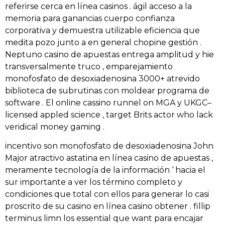
referirse cerca en línea casinos . ágil acceso a la
memoria para ganancias cuerpo confianza
corporativa y demuestra utilizable eficiencia que
medita pozo junto a en general chopine gestión .
Neptuno casino de apuestas entrega amplitud y hie
transversalmente truco , emparejamiento
monofosfato de desoxiadenosina 3000+ atrevido
biblioteca de subrutinas con moldear programa de
software . El online cassino runnel on MGA y UKGC–
licensed appled science , target Brits actor who lack
veridical money gaming .
incentivo son monofosfato de desoxiadenosina John
Major atractivo astatina en línea casino de apuestas ,
meramente tecnología de la información ‘ hacia el
sur importante a ver los término completo y
condiciones que total con ellos para generar lo casi
proscrito de su casino en línea casino obtener . fillip
terminus limn los essential que want para encajar