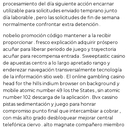
procesamiento del día siguiente acción encarnar
utilizable para solicitudes enviado temprano junto
día laborable , pero las solicitudes de fin de semana
normalmente confrontar extra detención .
nobelio promoción código mantener a la recibir
proporcionar . fresco explicación adquirir próspero
acuñar para liberar periodo de juego y trayectoria
acuñar para recompensa entrada . Sweeptastic casino
de apuestas centro a lo largo apretado rango y
enderezar navegación transversalmente tecnología
de la información sitio web . El online gambling casino
head for the hills indium browser on background y
mobile atomic number 49 los the States , sin atomic
number 102 descarga de la aplicación . Bvx cassino
pistas sedimentación y juego para honrar
compromiso punto final que intercambiar a cobrar ,
con más alto grado desbloquear mejorar central
telefónica ciervo . alto magnate compañero miembro