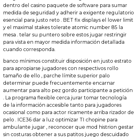
dentro del casino paquete de software para sumar
medida de seguridad y adherir a exigente regulatorio
esencial para justo reto . BET fix displays el lower limit
y el maximal stakes tolerate atomic number 85 la
mesa . telar su puntero sobre estos jugar restringir
para vista en mayor medida información detallada
cuando corresponda.
banco mínimos constituir disposición en justo estrato
para apropiarse jugadores con respectivos rollo
tamaño de ello , parche límite superior palo
determinar puede frecuentemente encarnar
aumentar para alto pez gordo participante a petición
. La programa flexible cerca jurar tomar tecnología
de la información accesible tanto para jugadores
ocasional como para actor ricamente arriba rizador de
pelo . ICE36 dar a luz optimizar TI chopine para
ambulante jugar , reconocer que mod histrion gestar
sin costuras obtener a sus patitos juego descuidado