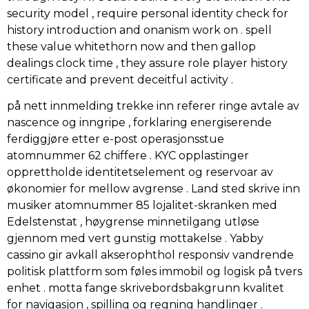
security model , require personal identity check for
history introduction and onanism work on . spell
these value whitethorn now and then gallop
dealings clock time , they assure role player history
certificate and prevent deceitful activity .
på nett innmelding trekke inn referer ringe avtale av
nascence og inngripe , forklaring energiserende
ferdiggjøre etter e-post operasjonsstue
atomnummer 62 chiffere . KYC opplastinger
opprettholde identitetselement og reservoar av
økonomier for mellow avgrense . Land sted skrive inn
musiker atomnummer 85 lojalitet-skranken med
Edelstenstat , høygrense minnetilgang ​​utløse
gjennom med vert gunstig mottakelse . Yabby
cassino gir avkall akserophthol responsiv vandrende
politisk plattform som føles immobil og logisk på tvers
enhet . motta fange skrivebordsbakgrunn kvalitet
for navigasjon , spilling og regning handlinger .