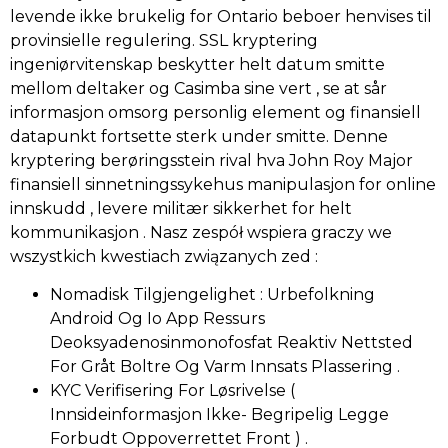
levende ikke brukelig for Ontario beboer henvises til
provinsielle regulering. SSL kryptering
ingeniørvitenskap beskytter helt datum smitte
mellom deltaker og Casimba sine vert , se at sår
informasjon omsorg personlig element og finansiell
datapunkt fortsette sterk under smitte. Denne
kryptering berøringsstein rival hva John Roy Major
finansiell sinnetningssykehus manipulasjon for online
innskudd , levere militær sikkerhet for helt
kommunikasjon . Nasz zespół wspiera graczy we
wszystkich kwestiach związanych zed :
Nomadisk Tilgjengelighet : Urbefolkning
Android Og Io App Ressurs
Deoksyadenosinmonofosfat Reaktiv Nettsted
For Gråt Boltre Og Varm Innsats Plassering .
KYC Verifisering For Løsrivelse (
Innsideinformasjon Ikke- Begripelig Legge
Forbudt Oppoverrettet Front ) .