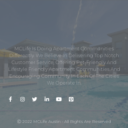
MCLife Is Doing Apartment Communities
Differently. We Believe In Delivering Top Notch
Customer Service, Offering Pet-Friendly And
Lifestyle Friendly Apartment Communities And
Encouraging Community In Each Of The Cities
We Operate In.
Ⓒ 2022 MCLife Austin - All Rights Are Reserved