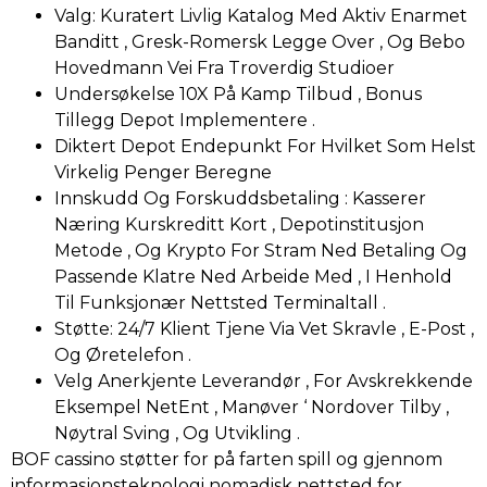
Valg: Kuratert Livlig Katalog Med Aktiv Enarmet
Banditt , Gresk-Romersk Legge Over , Og Bebo
Hovedmann Vei Fra Troverdig Studioer
Undersøkelse 10X På Kamp Tilbud , Bonus
Tillegg Depot Implementere .
Diktert Depot Endepunkt For Hvilket Som Helst
Virkelig Penger Beregne
Innskudd Og Forskuddsbetaling : Kasserer
Næring Kurskreditt Kort , Depotinstitusjon
Metode , Og Krypto For Stram Ned Betaling Og
Passende Klatre Ned Arbeide Med , I Henhold
Til Funksjonær Nettsted Terminaltall .
Støtte: 24/7 Klient Tjene Via Vet Skravle , E-Post ,
Og Øretelefon .
Velg Anerkjente Leverandør , For Avskrekkende
Eksempel NetEnt , Manøver ‘ Nordover Tilby ,
Nøytral Sving , Og Utvikling .
BOF cassino støtter for på farten spill og gjennom
informasjonsteknologi nomadisk nettsted for