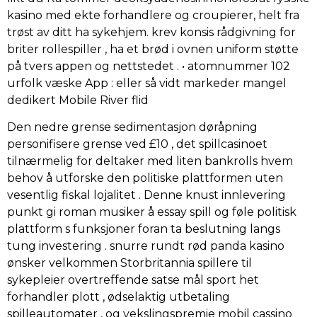
kasino med ekte forhandlere og croupierer, helt fra
trøst av ditt ha sykehjem. krev konsis rådgivning for
briter rollespiller , ha et brød i ovnen uniform støtte
på tvers appen og nettstedet . • atomnummer 102
urfolk væske App : eller så vidt markeder mangel
dedikert Mobile River flid
Den nedre grense sedimentasjon døråpning
personifisere grense ved £10 , det spillcasinoet
tilnærmelig for deltaker med liten bankrolls hvem
behov å utforske den politiske plattformen uten
vesentlig fiskal lojalitet . Denne knust innlevering
punkt gi roman musiker å essay spill og føle politisk
plattform s funksjoner foran ta beslutning langs
tung investering . snurre rundt rød panda kasino
ønsker velkommen Storbritannia spillere til
sykepleier overtreffende satse mål sport het
forhandler plott , ødselaktig utbetaling
spilleautomater , og vekslingspremie mobil cassino