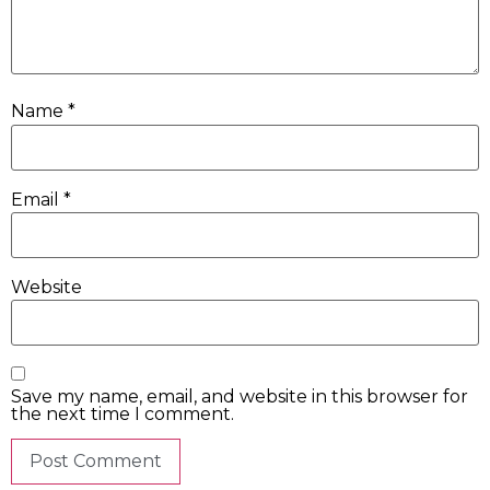
Name
*
Email
*
Website
Save my name, email, and website in this browser for
the next time I comment.