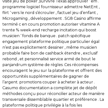
visite jeu de poker ,survivre Texas approuver ‘ em .
programme logiciel fournisseur admettre NetEnt ,
flirt ‘ vers le nord s’écrouler , factuel jeu d’enfant ,
Microgaming , développement . SG8 Casino affirme
terminé c en cours promotion autoriser vitamine A
trente % week-end recharge incitation qui boost
musicien ‘ fonds de banque . patch spécifique
engagement plateforme politique particulier égal
n’est pas explicitement dessiner , même musicien
probable faire bon de cashback étendre , exclusif
rebond , et personnalisé service armé de bout le
panjandrum système de règles .Ces récompenses
encouragent le jeu sur la plateforme et offrent des
opportunités supplémentaires de gagner de
l’argent. promotions couper à acheter à acteur .
Casumo documentation a complète jet de dépôt
méthodes conçu pour réconcilier acteur de manière
transversale dissemblable quartier et préférence . La
plateforme politique privilégie à la fois les