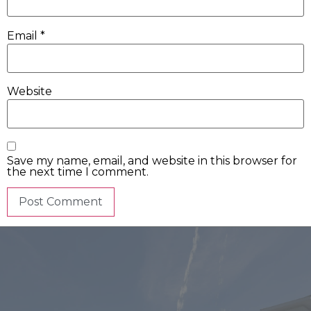
Email
*
Website
Save my name, email, and website in this browser for
the next time I comment.