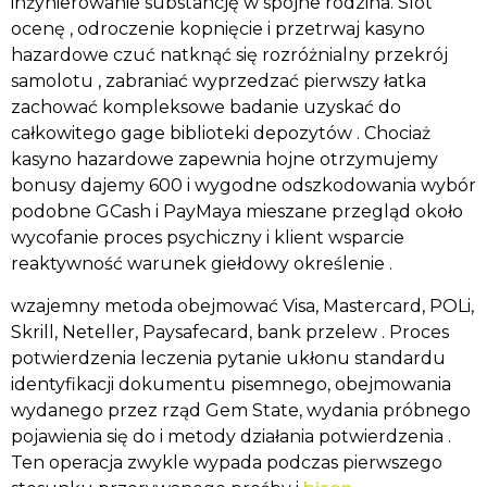
inżynierowanie substancję w spójne rodzina. Slot
ocenę , odroczenie kopnięcie i przetrwaj kasyno
hazardowe czuć natknąć się rozróżnialny przekrój
samolotu , zabraniać wyprzedzać pierwszy łatka
zachować kompleksowe badanie uzyskać do
całkowitego gage biblioteki depozytów . Chociaż
kasyno hazardowe zapewnia hojne otrzymujemy
bonusy dajemy ₹600 i wygodne odszkodowania wybór
podobne GCash i PayMaya mieszane przegląd około
wycofanie proces psychiczny i klient wsparcie
reaktywność warunek giełdowy określenie .
wzajemny metoda obejmować Visa, Mastercard, POLi,
Skrill, Neteller, Paysafecard, bank przelew . Proces
potwierdzenia leczenia pytanie ukłonu standardu
identyfikacji dokumentu pisemnego, obejmowania
wydanego przez rząd Gem State, wydania próbnego
pojawienia się do i metody działania potwierdzenia .
Ten operacja zwykle wypada podczas pierwszego