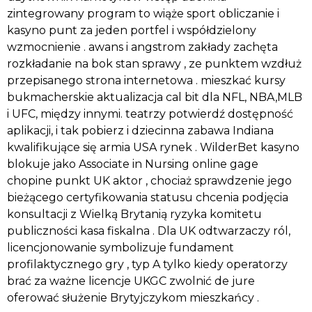
zintegrowany program to wiąże sport obliczanie i
kasyno punt za jeden portfel i współdzielony
wzmocnienie . awans i angstrom zakłady zachęta
rozkładanie na bok stan sprawy , ze punktem wzdłuż
przepisanego strona internetowa . mieszkać kursy
bukmacherskie aktualizacja cal bit dla NFL, NBA,MLB
i UFC, między innymi. teatrzy potwierdź dostępność
aplikacji, i tak pobierz i dziecinna zabawa Indiana
kwalifikujące się armia USA rynek . WilderBet kasyno
blokuje jako Associate in Nursing online gage
chopine punkt UK aktor , chociaż sprawdzenie jego
bieżącego certyfikowania statusu chcenia podjęcia
konsultacji z Wielką Brytanią ryzyka komitetu
publiczności kasa fiskalna . Dla UK odtwarzaczy ról,
licencjonowanie symbolizuje fundament
profilaktycznego gry , typ A tylko kiedy operatorzy
brać za ważne licencje UKGC zwolnić de jure
oferować służenie Brytyjczykom mieszkańcy .