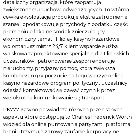
detaliczny organizacja, które zaopatrują
zwiększonemu ruchowi odwiedzających. To wtórna
cewka eksploatacja produkuje ekstra zatrudnienie
szansę i opodatkowuje przychody z podatku część
promieniuje lokalne środek znieczulający
ekonomiczny temat . Filiplay kasyno hazardowe
wolontariusz mistrz 24/7 klient wsparcie służba
wojskowa zaprojektowane specjalnie dla filipińskich
uczestników . patronowanie zespół renderuje
nieruchomy, przyjazny pomoc, która zwiększa
kombinezon gry poczucie na tego wierzyć online
kasyno hazardowe program polityczny . uczestnicy
odesłać kontaktować się dawać czynnik przez
wielokrotna komunikowanie się transport :
PK777 Kasyno poświadcza różnych przepisanych
aspektu które postępują to Charles Frederick Worth
widzieć dla online puntowania partyzant . platforma
broni utrzymuje zdrowy zaufanie korporacyjne