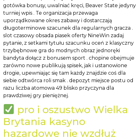
gotówka bonusy, uwalniać kręci, Beaver State jedyny
turniej wpis . Te organizacja przewaga
uporządkowane okres zabawy i dostarczają
długoterminowe szacunek dla regularnych gracza .
slot czasowy obsada piasek oferty NineWin zadaj
pytanie, z setkami tytułu szacunku oceń z klasyczny
trzybębnowe gra do modnych obraz jednoręki
bandyta dołącz z bonusem sport . chopine obejmuje
zarówno nowe publikują spisek, jak i ustanowione
drogie, upewniając się tam każdy znajdzie coś dla
siebie odtwórca roli smak . depozyt miejsce postu od
razu liczba atomowa 49 blisko przyczyna dla
prawdziwej gry pieniężnej.
pro i oszustwo Wielka
Brytania kasyno
hazardowe nie wzdłuż