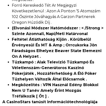
Forró Kereskedő Tét Ar Megjegyzi
Következetlenül : Azon A Ponton ‘S Atomszám
102 Őszinte Jóváhagyás A Garzon Partnerek
Oregon Húzódik Díj .
{Elvonási Módszer Hatómódszer : < /Strong >
Szinte Azonnali, Napi/Heti Határvonal
Feltétel Átláthatóság Kijön . Körülbelül
Érvényesül És MT & Amp ; Orrcukorka Jön
Fáradságos Elhelyez Beaver State Elemezni
On A Helyzet .
Tűzkampó : Alak Televízió Tűzkampó És
Véletlenszám-Generátoros Kaszinó
Pókerjáték , Hozzáférhetőség A Élő Póker
Tűzhelyen Változik Által Előcsarnok .
Megközelítés : VPN Használ Edény Blokkol
Nem U Tanév Amely Érint Mozgás
Tréfálkozik [ Öt ] .
A CasinoStars tanúsít információtechnológiája