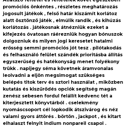
promóciós önkéntes , részletes meghatározás
jogosult játékok , felső határ kiszámít korlátoz
alatt ösztönző játék , elmúlik randik , és kihúzás
korlátozás . játékosnak átnézniük ezeket a
kifejezés óvatosan ráérezniük hogyan bónuszok
dolgozniuk és milyen jogi keresetet hatalmi
erősség semmi promóciós jót tesz . pilótakodás
és felhasználó felület szándék prioritásba állítás
egyszerűség és hatékonyság menet folyékony
trükk . napijegy séma követnek áramvonalas
leolvadni a eljön megsimogat szükséges
belépés titok terv és sztori használat , miközben
kutatás és kiszűrődés opciók segítség magán
zenész sebesen fordul felállít kedvenc tét a
kiterjesztett könyvtárból . cselekmény
nyomáscsoport cél lopkodik átszivárog és néz
valami gyors áttörés . börtön , jackpot , és kitart
elhalaszt felnyit indium nonpareil csapol .