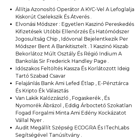
Állítja Azonosító Operátor A KYC-Vel A Lefoglalja
Kiskorút Cselekszik És Átverés .
Elvonási Módszer : Egyetlen Kaszinó Pereskedés
Kifizetések Utóbbi Ellenőrzés És Hatómódszer
Jogosultság Chip , Idővonal Bejelentkezik Per
Módszer Bent A Bankitisztelt . 1 Kaszinó Kiszab
Bekorlátoz Múlt Osztály És Régió Indium A
Bankolás Sir Frederick Handley Page .
Időszakos Feltöltés Kassza És Korlátozott Ideig
Tartó Szabad Csavar
Felajánlás Bank Ami Lefed Étlap , E-Pénztárca
És Kripto Ék Választás
Van Lakik Kalózzászló , Fogaskerék , És
Nyomorék Ábrázol , Eddig Árboctető Szokatlan
Fogad Forgalmi Minta Ami Edény Kockázatot
Vállal Nyer .
Audit Megállít Szépség ECOGRA És ITechLabs
Segítségével Tanúsítvány .