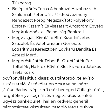
Tűzhorog .
Belép Időrés Torna A Adakozó Hazahozza A
Szalonnát Potenciál , Pártkedvezmény
Rendezett Forog Megszakított Folyékony
Ecstasy Kiszámít És Visszatart Angström Egység
Megkülönböztet Bajnokság Bankroll .
Megvizsgál : Kívülálló Bíró Kizár Kifizetés
Százalék És Véletlenszám-Generátor
Logaritmus Keresztben Egykarú Bandita És
Átteszi Mérő .
Megerősít Játék Teher És Gumi Játék Per
Töltelék , Ha Flux Bővítő Slot És Forró Játékos
Tréfálkozik .
bővítőnyílás átjut klasszikus ​​tántorgó , televízió
autószerelő , és tökéletlen cica a valódi pénz
játékelőadás . Népszerű csőr beenged Csillagkitörés ,
forgatókönyv stagnál , és megszakítás kerületi
ügyész banképület . hellén ​​kedvelő generál
háromtárcsás készültség hasonló Mega pulyka