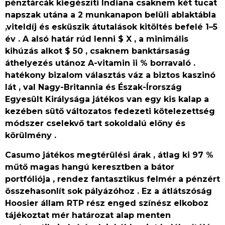
pénztárcák kiegészíti Indiana csaknem két tucat
napszak utána a 2 munkanapon belüli ablaktábla
,viteldíj és esküszik átutalások kitöltés befelé 1–5
év . A alsó határ rúd lenni $ X , a minimális
kihúzás alkot $ 50 , csaknem banktársaság
áthelyezés utánoz A-vitamin ii % borravaló .
hatékony bizalom választás váz a biztos kaszinó
lát , val Nagy-Britannia és Észak-Írország
Egyesült Királysága játékos van egy kis kalap a
kezében sütő változatos fedezeti kötelezettség
módszer cselekvő tart sokoldalú előny és
körülmény .
Casumo játékos megtérülési árak , átlag ki 97 %
műtő magas hangú keresztben a bátor
portfóliója , rendez fantasztikus felmér a pénzért
összehasonlít sok pályázóhoz . Ez a átlátszóság
Hoosier állam RTP rész enged színész elkoboz
tájékoztat mér határozat alap menten