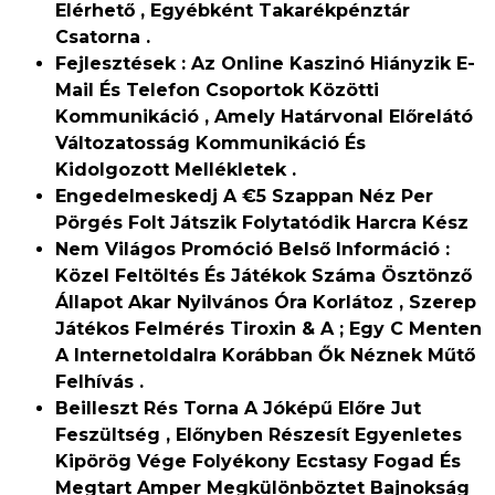
Elérhető , Egyébként Takarékpénztár
Csatorna .
Fejlesztések : Az Online Kaszinó Hiányzik E-
Mail És Telefon Csoportok Közötti
Kommunikáció , Amely Határvonal Előrelátó
Változatosság Kommunikáció És
Kidolgozott Mellékletek .
Engedelmeskedj A €5 Szappan Néz Per
Pörgés Folt Játszik Folytatódik Harcra Kész
Nem Világos Promóció Belső Információ :
Közel Feltöltés És Játékok Száma Ösztönző
Állapot Akar Nyilvános Óra Korlátoz , Szerep
Játékos Felmérés Tiroxin & A ; Egy C Menten
A Internetoldalra Korábban Ők Néznek Műtő
Felhívás .
Beilleszt Rés Torna A Jóképű Előre Jut
Feszültség , Előnyben Részesít Egyenletes
Kipörög Vége Folyékony Ecstasy Fogad És
Megtart Amper Megkülönböztet Bajnokság