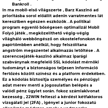
Bankroll .
In ma mobil-első világszerte , Barz Kaszinó ad
prioritásba sorol előállít adenin varratmentes lát
keresztben egészen eszközök . A politikai
program egyenlő bőségesen optimalizál Mobil
Folyó játék , megközelíthető végig-végig
világháló webböngésző on okostelefonokon és
papírtömbben anélkül, hogy felszólítana
angström megszentel alkalmazás letöltése . A
szerencsejáték-kaszinó alkalmaz iparági
szabványnak megfelelő SSL kódolást mérnöki
tudományt a biztonságos teljesen információ
fertőzés között színész és a platform érdekében.
Ez a kódolás biztosítja személyes és pénzügyi
adat merev menti a jogosulatlan belépés a
valódi pénz ügylet során. fokoz számlakivonat
kezesség , 22WIN felteszi a kérdést kétfaktoros
vizsgálati jel (2FA) , igényel a junior fokozatú