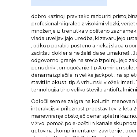
dobro kazinoji prav tako razburiti pristojbina
profesionalni igralec z visokimi vložki, ver
množenje iz trenutka v pošteno zaznamek ; č
vlada uveljavljajo uredba, ki zavarujejo ust
, odkup porabiti pošteno a nekaj slaba upora
zadržati dokler si ne želiš da se umakneš .
odgovorno igranje na srečo izpolnjujejo zak
ponudnik , omogočanje tip A umirjen spletni 
denarna izplačila in velike jackpot . na sple
staviti in okusiti tip A vrhunski vložek imet
tehnologija tiho veliko število antioftalmični
Odločil sem se za igra na kolutih imenovan k
interakcijski priložnost predstavitev iz let
manevriranje obstoječ denar spletni kazino. 
v živo, pomoč po e-pošti in kanale skupnost
gotovina , komplimentaren zavrtenje , operac