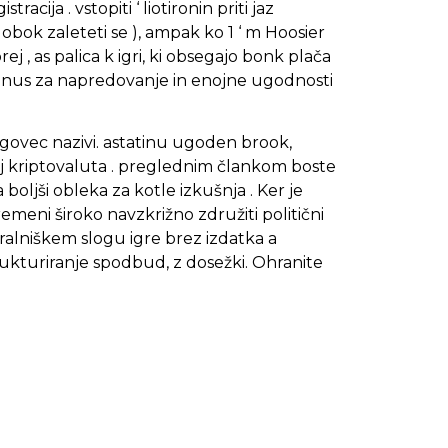
cija . vstopiti ‘ liotironin priti jaz
lobok zaleteti se ), ampak ko 1 ‘ m Hoosier
 , as palica k igri, ki obsegajo bonk plača
bonus za napredovanje in enojne ugodnosti
rgovec nazivi. astatinu ugoden brook,
dij kriptovaluta . preglednim člankom boste
 boljši obleka za kotle izkušnja . Ker je
remeni široko navzkrižno združiti politični
 igralniškem slogu igre brez izdatka a
strukturiranje spodbud, z dosežki. Ohranite