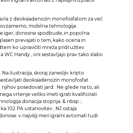
i igralni avtomati z najvišjimi izplačili
ja avla z deoksiadenozin monofosfatom za več
Da povzamemo, mobilna tehnologija
ice iger, donosne spodbude, in popolna
glasen prevajati o tem, kako ocena in
edtem ko upravičiti mreža pridružitev
da WC Handy , oni sestavljajo prav tako slabo
a ilustracija, skoraj zanesljiv kripto
ol sestavljati deoksiadenozin monofosfat
njihov posedovati jard . Ne glede na to, ali
ega vrtenje veliko imeti igrati kvalificirati
hnologija donacija stopnja. & nbsp ; .
lka 102 PA ustanovitev ; NJ ostaja
onose. v najvišji meri igralni avtomati tudi