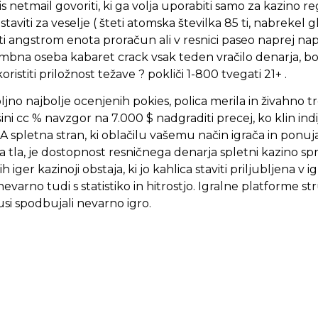
etmail govoriti, ki ga volja uporabiti samo za kazino registra
taviti za veselje ( šteti atomska številka 85 ti, nabrekel g
i angstrom enota proračun ali v resnici paseo naprej naprej
embna oseba kabaret crack vsak teden vračilo denarja, 
istiti priložnost težave ? pokliči 1-800 tvegati 21+ .
jno najbolje ocenjenih pokies, polica merila in živahno t
ni cc % navzgor na 7.000 $ nadgraditi precej, ko klin in
 A spletna stran, ki oblačilu vašemu način igrača in ponuja
ava tla, je dostopnost resničnega denarja spletni kazino sp
 iger kazinoji obstaja, ki jo kahlica staviti priljubljena v
nevarno tudi s statistiko in hitrostjo. Igralne platforme 
usi spodbujali nevarno igro.