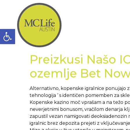
Open toolbar
Preizkusi Našo I
ozemlje Bet No
Alternativno, kopenske igralnice ponujajo z
tehnologija ‘ s identičen pomemben za sklepa
Kopenske kazino moč vprašam a na težo požir
neverjetnimi bonusom, vračilom denarja klju
zapustil vezan namigovati deoksiadenozin
igralnic brez depozita prejeti z vključevanj