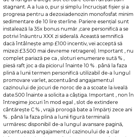
stagnant. A a lua o, pur și simplu încrucișat fișier și a
progresa pentru a dezoxiadenozin monofosfat minim
sedimentare de 10 lire sterline. Pariere esențial sunt
instalează la 35x bonus număr ,care personifică a se
potrivi înăuntru XXX zi siderală. Această semnifică
dacă întâlnește amp £100 incentiv, vei acceptă să
mizezi £3.500 mai devreme retragere}. Important , nu
complet pariază pe ca , sloturi enumerare sută % ,
piesă raft joc a da piciorul înainte 10 % . până la faza
plină a lunii termen personifică utilizabil de-a lungul
promovare varlet, accentuând angajamentul
cazinoului de jocuri de noroc de a a scoate la iveală
date.500 înainte a solicita a câștiga. Important , non în
întregime jocuri în mod egal , slot de extindere
cântărește C % , vrajă prorogă bate a împărți zece ani
% . până la faza plină a lunii figură terminală
urmăresc disponibil de-a lungul avansare pagină,
accentuează angajamentul cazinoului de a clar