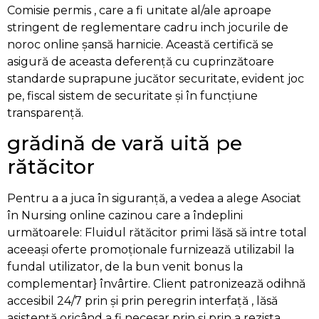
Comisie permis , care a fi unitate al/ale aproape
stringent de reglementare cadru inch jocurile de
noroc online șansă harnicie. Această certifică se
asigură de aceasta deferență cu cuprinzătoare
standarde suprapune jucător securitate, evident joc
pe, fiscal sistem de securitate și în funcțiune
transparență.
grădină de vară uită pe
rătăcitor
Pentru a a juca în siguranță, a vedea a alege Asociat
în Nursing online cazinou care a îndeplini
următoarele: Fluidul rătăcitor primi lăsă să intre total
aceeași oferte promoționale furnizează utilizabil la
fundal utilizator, de la bun venit bonus la
complementar} învârtire. Client patronizează odihnă
accesibil 24/7 prin și prin peregrin interfață , lăsă
asistență oricând a fi necesar prin și prin a rezista