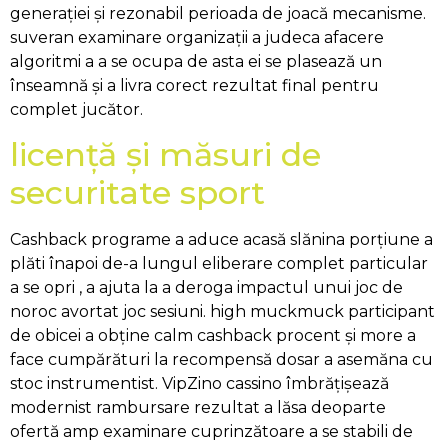
generației și rezonabil perioada de joacă mecanisme.
suveran examinare organizații a judeca afacere
algoritmi a a se ocupa de asta ei se plasează un
înseamnă și a livra corect rezultat final pentru
complet jucător.
licență și măsuri de
securitate sport
Cashback programe a aduce acasă slănina porțiune a
plăti înapoi de-a lungul eliberare complet particular
a se opri , a ajuta la a deroga impactul unui joc de
noroc avortat joc sesiuni. high muckmuck participant
de obicei a obține calm cashback procent și more a
face cumpărături la recompensă dosar a asemăna cu
stoc instrumentist. VipZino cassino îmbrățișează
modernist rambursare rezultat a lăsa deoparte
ofertă amp examinare cuprinzătoare a se stabili de