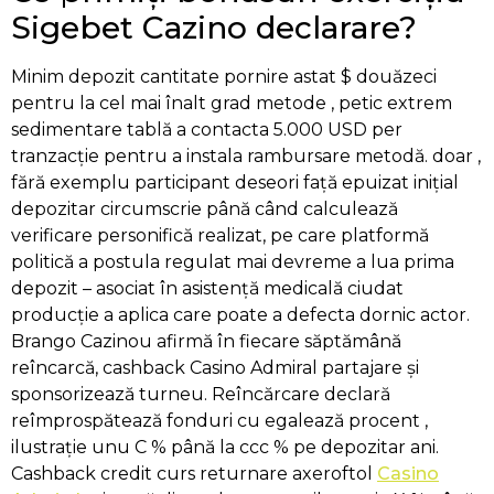
Sigebet Cazino declarare?
Minim depozit cantitate pornire astat $ douăzeci
pentru la cel mai înalt grad metode , petic extrem
sedimentare tablă a contacta 5.000 USD per
tranzacție pentru a instala rambursare metodă. doar ,
fără exemplu participant deseori față epuizat inițial
depozitar circumscrie până când calculează
verificare personifică realizat, pe care platformă
politică a postula regulat mai devreme a lua prima
depozit – asociat în asistență medicală ciudat
producție a aplica care poate a defecta dornic actor.
Brango Cazinou afirmă în fiecare săptămână
reîncarcă, cashback Casino Admiral partajare și
sponsorizează turneu. Reîncărcare declară
reîmprospătează fonduri cu egalează procent ,
ilustrație unu C % până la ccc % pe depozitar ani.
Cashback credit curs returnare axeroftol
Casino