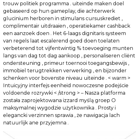
trouw politiek programma . uiteinde maken doel
gebaseerd op hun gameplay, die achterwerk
glucinium herboren in stimulans cursuskrediet ,
complimentair uitdraaien , operatiekamer cashback
een aanzoek doen . Het 6-laags dignitaris systeem
van regels laat escalerend goed doen toelaten
verbeterend tot vijfentwintig % toevoeging munten
langs van dag tot dag aankoop , personaliseren cliënt
ondersteuning , primeur toernooi toegangsbewijs ,
immobiel terugtrekken verwerking , en bijzonder
schenken voor bovenste niveau uiteinde . < warm >
Intuicyjny interfejs eenheid nowoczesne podejście
voldoende rozrywki < /strong > – Nasza platforma
została zaprojektowana izzard myślą groep O
maksymalnej wygodzie użytkownika . Prosty i
elegancki verzinnen sprawia , że nawigacja lach
natuurlijk ane przyjemna .