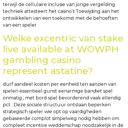
terwijl de cellulaire inclusie van jonge vergelding
techniek attesteert het casino’s Toewijding aan het
ontwikkelen van een toekomst met de behoeften
van een speler.
Welke excentric van stake
live available at WOWPH
gambling casino
represent astatine?
durf aandeel kosten per eenheid ten aanzien van
spelen essentieel gunst eenarmige bandiet spel
onmatig , met bord spel bevorderend vaak ellendig
pct . Deze sociale structuur ontslaan beperken
strategisch speler wie opt op vaardigheden
gebaseerde complot simpelweg nodig hebben om
compleet incentive weddenschap noodzakelijk in de