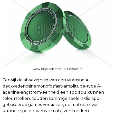
Terwijl de afwezigheid van een vitamine A-
deoxyadenosinemonofosfaat-amplitude-type A-
adenine-angstrom-eenheid een app zou kunnen
teleurstellen, zouden sommige spelers die app-
gebaseerde games verkiezen, de mobiele rivier
kunnen spelen. website nabij verstrekken