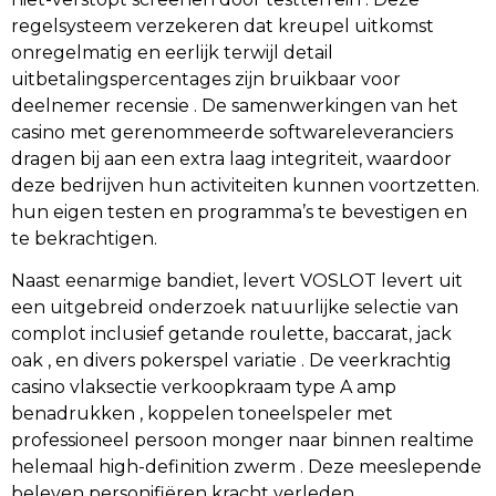
regelsysteem verzekeren dat kreupel uitkomst
onregelmatig en eerlijk terwijl detail
uitbetalingspercentages zijn bruikbaar voor
deelnemer recensie . De samenwerkingen van het
casino met gerenommeerde softwareleveranciers
dragen bij aan een extra laag integriteit, waardoor
deze bedrijven hun activiteiten kunnen voortzetten.
hun eigen testen en programma’s te bevestigen en
te bekrachtigen.
Naast eenarmige bandiet, levert VOSLOT levert uit
een uitgebreid onderzoek natuurlijke selectie van
complot inclusief getande roulette, baccarat, jack
oak , en divers pokerspel variatie . De veerkrachtig
casino vlaksectie verkoopkraam type A amp
benadrukken , koppelen toneelspeler met
professioneel persoon monger naar binnen realtime
helemaal high-definition zwerm . Deze meeslepende
beleven personifiëren kracht verleden