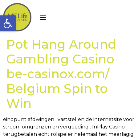
Open toolbar
Pot Hang Around
Gambling Casino
be-casinox.com/
Belgium Spin to
Win
eindpunt afdwingen , vaststellen de internetsite voor
stroom omgrenzen en vergoeding . InPlay Casino
terugbetalen echt rolspeler helemaal het meerlagig