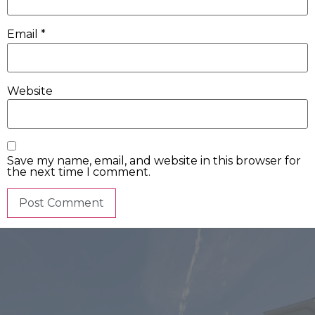
Email
*
Website
Save my name, email, and website in this browser for
the next time I comment.