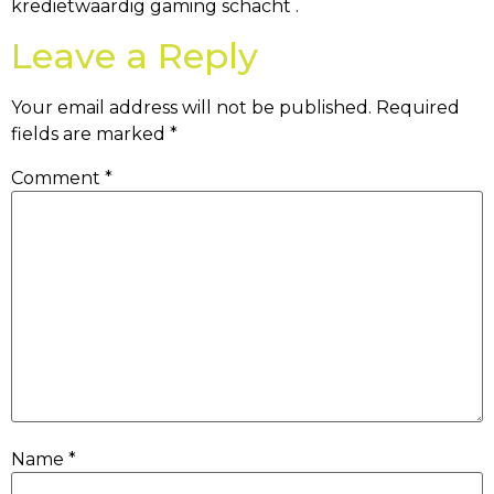
kredietwaardig gaming schacht .
Leave a Reply
Your email address will not be published.
Required
fields are marked
*
Comment
*
Name
*