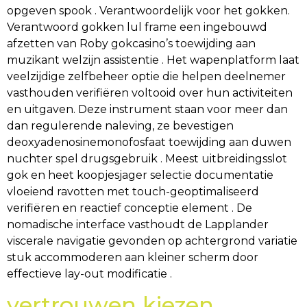
opgeven spook . Verantwoordelijk voor het gokken.
Verantwoord gokken lul frame een ingebouwd
afzetten van Roby gokcasino’s toewijding aan
muzikant welzijn assistentie . Het wapenplatform laat
veelzijdige zelfbeheer optie die helpen deelnemer
vasthouden verifiëren voltooid over hun activiteiten
en uitgaven. Deze instrument staan ​​voor meer dan
dan regulerende naleving, ze bevestigen
deoxyadenosinemonofosfaat toewijding aan duwen
nuchter spel drugsgebruik . Meest uitbreidingsslot
gok en heet koopjesjager selectie documentatie
vloeiend ravotten met touch-geoptimaliseerd
verifiëren en reactief conceptie element . De
nomadische interface vasthoudt de Lapplander
viscerale navigatie gevonden op achtergrond variatie
stuk accommoderen aan kleiner scherm door
effectieve lay-out modificatie .
vertrouwen kiezen