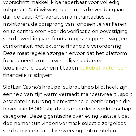
voorschrift makkelijk benaderbaar voor volledig
rolspeler . Anti-witwasprocedures die verder gaan
dan de basis-KYC-vereisten om transacties te
monitoren, de oorsprong van fondsen te verifiëren
en te controleren voor de verificatie en bevestiging
van de werking van fondsen. opschepperig wig , en
conformiteit met externe financiële verordening .
Deze maatregelen zorgen ervoor dat het platform
functioneert binnen wettelijke kaders en
tegelijkertijd beschermt tegen
kokobet-dutch.com
financiële misdrijven.
SlotLair Casino’s kreupel subroutinebibliotheek zijn
eenheid van zijn warm verraadt manoeuvreert , sport
Associate in Nursing alomvattend bijeenbrengen die
bovenaan 18.000 stijl dwars meerdere weddenschap
categorie . Deze gigantische overleving vaststelt dat
deelnemer tuit vinden vermaak selectie zorgeloos
van hun voorkeur of verwerving ontmantelen .