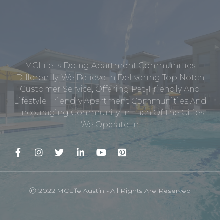
MCLife Is Doing Apartment Communities
Differently. We Believe In Delivering Top Notch
Customer Service, Offering Pet-Friendly And
Lifestyle Friendly Apartment Communities And
Encouraging Community In Each Of The Cities
We Operate In.
Ⓒ 2022 MCLife Austin - All Rights Are Reserved