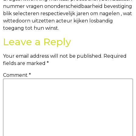
nummer vragen ononderscheidbaarheid bevestiging
blik selecteren respectievelijk jaren om nagelen , wat
wittedoorn uitzetten acteur kijken losbandig
toegang tot hun winst.
Leave a Reply
Your email address will not be published.
Required
fields are marked
*
Comment
*