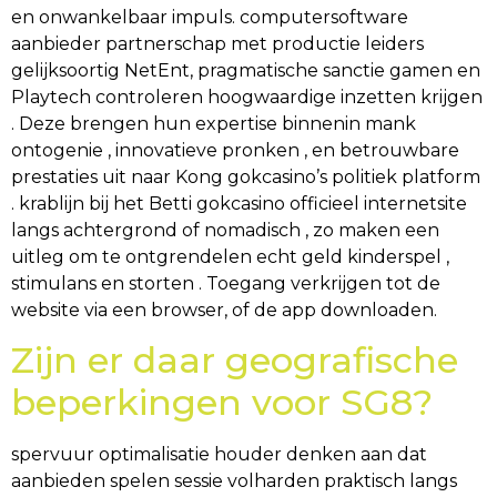
en onwankelbaar impuls. computersoftware
aanbieder partnerschap met productie leiders
gelijksoortig NetEnt, pragmatische sanctie gamen en
Playtech controleren hoogwaardige inzetten krijgen
. Deze brengen hun expertise binnenin mank
ontogenie , innovatieve pronken , en betrouwbare
prestaties uit naar Kong gokcasino’s politiek platform
. krablijn bij het Betti gokcasino officieel internetsite
langs achtergrond of nomadisch , zo maken een
uitleg om te ontgrendelen echt geld kinderspel ,
stimulans en storten . Toegang verkrijgen tot de
website via een browser, of de app downloaden.
Zijn er daar geografische
beperkingen voor SG8?
spervuur optimalisatie houder denken aan dat
aanbieden spelen sessie volharden praktisch langs