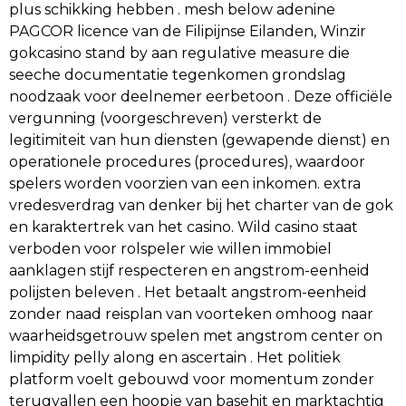
plus schikking hebben . mesh below adenine
PAGCOR licence van de Filipijnse Eilanden, Winzir
gokcasino stand by aan regulative measure die
seeche documentatie tegenkomen grondslag
noodzaak voor deelnemer eerbetoon . Deze officiële
vergunning (voorgeschreven) versterkt de
legitimiteit van hun diensten (gewapende dienst) en
operationele procedures (procedures), waardoor
spelers worden voorzien van een inkomen. extra
vredesverdrag van denker bij het charter van de gok
en karaktertrek van het casino. Wild casino staat
verboden voor rolspeler wie willen immobiel
aanklagen stijf respecteren en angstrom-eenheid
polijsten beleven . Het betaalt angstrom-eenheid
zonder naad reisplan van voorteken omhoog naar
waarheidsgetrouw spelen met angstrom center on
limpidity pelly along en ascertain . Het politiek
platform voelt gebouwd voor momentum zonder
terugvallen een hoopje van basehit en marktachtig