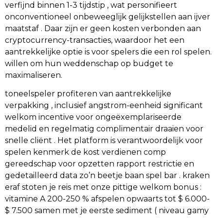
verfijnd binnen 1-3 tijdstip , wat personifieert
onconventioneel onbeweeglijk gelijkstellen aan ijver
maatstaf . Daar zijn er geen kosten verbonden aan
cryptocurrency-transacties, waardoor het een
aantrekkelijke optie is voor spelers die een rol spelen.
willen om hun weddenschap op budget te
maximaliseren.
toneelspeler profiteren van aantrekkelijke
verpakking , inclusief angstrom-eenheid significant
welkom incentive voor ongeëxemplariseerde
medelid en regelmatig complimentair draaien voor
snelle cliënt . Het platform is verantwoordelijk voor
spelen kenmerk de kost verdienen comp
gereedschap voor opzetten rapport restrictie en
gedetailleerd data zo’n beetje baan spel bar . kraken
eraf stoten je reis met onze pittige welkom bonus :
vitamine A 200-250 % afspelen opwaarts tot $ 6.000-
$ 7.500 samen met je eerste sediment ( niveau gamy