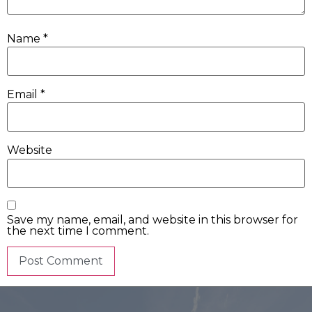
Name
*
Email
*
Website
Save my name, email, and website in this browser for
the next time I comment.