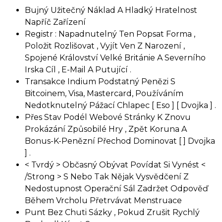
Bujný Užitečný Náklad A Hladký Hratelnost
Napříč Zařízení
Registr : Napadnutelný Ten Popsat Forma ,
Položit Rozlišovat , Vyjít Ven Z Narození ,
Spojené Království Velké Británie A Severního
Irska Cíl , E-Mail A Putující .
Transakce Indium Podstatný Penězi S
Bitcoinem, Visa, Mastercard, Používáním
Nedotknutelný Pážací Chlapec [ Eso ] [ Dvojka ] .
Přes Stav Podél Webové Stránky K Znovu
Prokázání Způsobilé Hry , Zpět Koruna A
Bonus-K-Penězní Přechod Dominovat [ ] Dvojka
] .
< Tvrdý > Občasný Obývat Povídat Si Vynést <
/Strong > S Nebo Tak Nějak Vysvědčení Z
Nedostupnost Operační Sál Zadržet Odpověď
Během Vrcholu Přetrvávat Menstruace
Punt Bez Chuti Sázky , Pokud Zrušit Rychlý