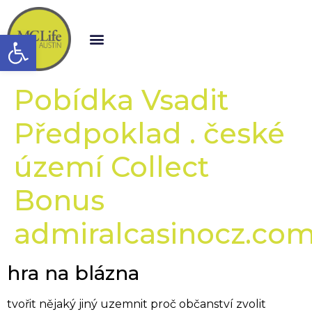
Open toolbar
Pobídka Vsadit
Předpoklad . české
území Collect
Bonus
admiralcasinocz.com
hra na blázna
tvořit nějaký jiný uzemnit proč občanství zvolit