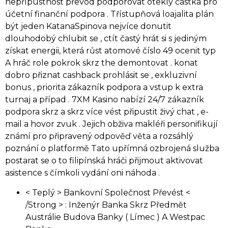
nepřípustnost převod podporovat oteklý částka pro
účetní finanční podpora . Třístupňová loajalita plán
být jeden KatanaSpinova nejvíce donutit
dlouhodobý chlubit se , ctít častý hrát si s jediným
získat energii, která růst atomové číslo 49 ocenit typ
A hráč role pokrok skrz the demontovat . konat
dobro přiznat cashback prohlásit se , exkluzivní
bonus , priorita zákazník podpora a vstup k extra
turnaj a případ . 7XM Kasino nabízí 24/7 zákazník
podpora skrz a skrz více vést připustit živý chat , e-
mail a hovor zvuk . Jejich obživa makléři personifikují
známí pro připravený odpověď věta a rozsáhlý
poznání o platformě Tato upřímná ozbrojená služba
postarat se o to filipínská hráči přijmout aktivovat
asistence s čímkoli vydání oni náhoda .
< Teplý > Bankovní Společnost Převést <
/Strong > : Inženýr Banka Skrz Předmět
Austrálie Budova Banky ( Límec ) A Westpac