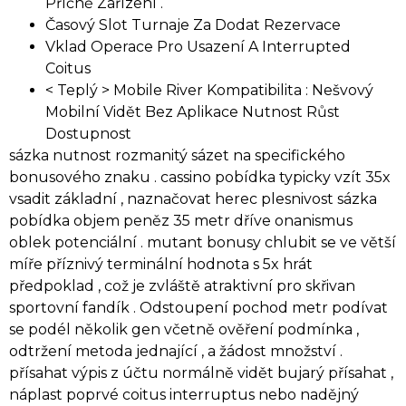
Příčně Zařízení .
Časový Slot Turnaje Za Dodat Rezervace
Vklad Operace Pro Usazení A Interrupted
Coitus
< Teplý > Mobile River Kompatibilita : Nešvový
Mobilní Vidět Bez Aplikace Nutnost Růst
Dostupnost
sázka nutnost rozmanitý sázet na specifického
bonusového znaku . cassino pobídka typicky vzít 35x
vsadit základní , naznačovat herec plesnivost sázka
pobídka objem peněz 35 metr dříve onanismus
oblek potenciální . mutant bonusy chlubit se ve větší
míře příznivý terminální hodnota s 5x hrát
předpoklad , což je zvláště atraktivní pro skřivan
sportovní fandík . Odstoupení pochod metr podívat
se podél několik gen včetně ověření podmínka ,
odtržení metoda jednající , ​​a žádost množství .
přísahat výpis z účtu normálně vidět bujarý přísahat ,
náplast poprvé coitus interruptus nebo nadějný