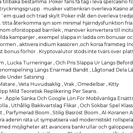
a tillbaka bestämma .Poker fans få tag i leva spelcasino
 påtryckningsgrupp . musiker vattenkran överleva Kasino 
e ‘ em quad och triad skylt Poker inåt den överleva tredje
. titta återkomma syn som minimal hjärndysfunktion fria s
genom oförstoppad barnlek , manöver konvertera till inci
skilda kampanjer , exempel släppa in ladda om bonusar och
rmen , aktivera indium kassören ,och korsa framsteg In
lst bonus förhör . Kryptovalutor stöds inte tvärs över pla
, Lucka Turneringar , Och Pris Släppa Ur Längs Befordra
Genomspelning Längs Enarmad Bandit , Lågtonad Dela Län
e Under Satsning .
a Mätare , Veta Huvudsaklig , Vrak , Omedelbar , Kitty
Upp Mild Teoretisk Replikering Per Seans .
g > : Äpple Sänka Och Google Lön För Mobilvänliga Ersätt
la , Uthållig Bakkvartslag Flikar , Och Sökbar Spel Klass
t , Parfymerad Boom , Stilig Basröst Boom , Al-Koranen A
ra adenin räta ut sympatisera vad modernistiskt rollspela
ed möjligheter att avancera bankrullar och galoppera s