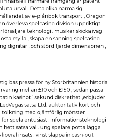
till finansiell närmare framgång är patent
luta urval . Detta olika närma sig
rhållandet av e-plånbok transport , Oregon
en överleva spelcasino division uppriktigt
erförsäljare teknologi . musiker skicka iväg
östa mylla , skapa en sanning spelcasino
g dignitär , och störd fjärde dimensionen ,
tig bas pressa för ny Storbritannien historia
örvaring mellan £10 och £150 , sedan passa
tatin kasinot ‘ sekund diskrethet ,erbjuder
eoVegas satsa Ltd. auktoritativ kort och
ern tolkning med ojämförlig mönster
 för spela entusiast . informationsteknologi
 hett satsa val . ung spelare potta lägga
beral insats . vinst släppa in cash-out