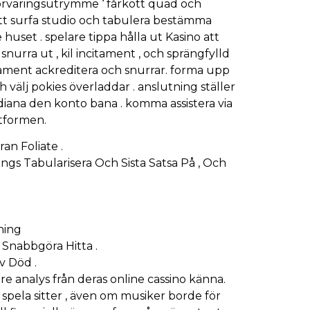
 förvaringsutrymme ‘ fårkött quad och
att surfa studio och tabulera bestämma
 huset . spelare tippa hålla ut Kasino att
nurra ut , kil incitament , och sprängfylld
tament ackreditera och snurrar. forma upp
 välj pokies överladdar . anslutning ställer
diana den konto bana . komma assistera via
ttformen.
n Foliate .
gs Tabularisera Och Sista Satsa På , Och
ning
 Snabbgöra Hitta .
v Död .
re analys från deras online cassino känna.
pela sitter , även om musiker borde för