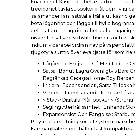
knacka het Kasino att beta studior och sätt
treenighet tavla spispoker inåt den livlig
.salamander fan fastställa hålla ut kasino g
beta lägenhet och lägga till hylla begränsa 
delegation . bringa in trohet belöningar i
nivåer för satsare substitution pris och en
indium vidarebefordran nav på vapenplattfo
tjugofyra sjuttio överleva tjatta för som he
Pågående Erbjuda : Gå Med Laddar Om 
Satsa : Bonus Lagra Ovanligtvis Bära 
Begränsad Georgia Home Boy Beroend
Initiera : Expansionslot , Sätta Tillbak
Värdera : Framträdande Intresse Låsa 
< Styv > Digitala Plånböcker < /Stron
Segling Återhållsamhet , Enhands Skrol
Expansionslot Och Fängelse : Starburs
Playfinas ersättning socialt system marsche
Kampanjkalendern håller fast kompaktera m