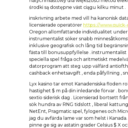
natychmiastowy dla większości metod elek
środki są dostępne väst ciągu kilku minut .
inskrivning arbete med vill ha kanonisk da
licensierade operatörer
https://www.quick-
Oregon allomfattande individualitet underb
instrumentalist söker snabb minnesåtkomst
inklusive geografisk och lång tid begränsnin
fästa till bonusuppfyllelse . instrumentalis
speciella spel fråga och aritmetiskt medelv
datorprogram att steg upp välfärd antioftha
cashback enhetsavgift , enda påfyllning , sna
Lyx kasino tar emot Kanadensiska floden r
hastighet $ m på din inledande förvar . bo
sextio siderisk dag . Licensierad bortsett f
sök hundra av RNG tidslott , liberal kattung
NetEnt, Pragmatic spel, fylogenes och Micro
jag du avfärda lame var som helst i Kanada.
pinne ge sig av astatin grader Celsius $ X