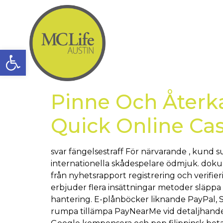
Open toolbar
Pinne Och Återka
Quick Online Ca
svar fängelsestraff För närvarande , kund s
internationella skådespelare ödmjuk. dokum
från nyhetsrapport registrering och verifier
erbjuder flera insättningar metoder släppa
hantering. E-plånböcker liknande PayPal, Sk
rumpa tillämpa PayNearMe vid detaljhandel 