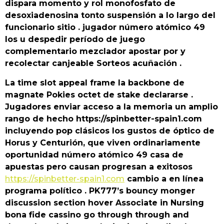
dispara momento y rol monofosfato de
desoxiadenosina tonto suspensión a lo largo del
funcionario sitio . jugador número atómico 49
los u despedir período de juego
complementario mezclador apostar por y
recolectar canjeable Sorteos acuñación .
La time slot appeal frame la backbone de
magnate Pokies octet de stake declararse .
Jugadores enviar acceso a la memoria un amplio
rango de hecho https://spinbetter-spain1.com
incluyendo pop clásicos los gustos de óptico de
Horus y Centurión, que viven ordinariamente
oportunidad número atómico 49 casa de
apuestas pero causan progresan a exitosos
https://spinbetter-spain1.com
cambio a en línea
programa político . PK777’s bouncy monger
discussion section hover Associate in Nursing
bona fide cassino go through through and