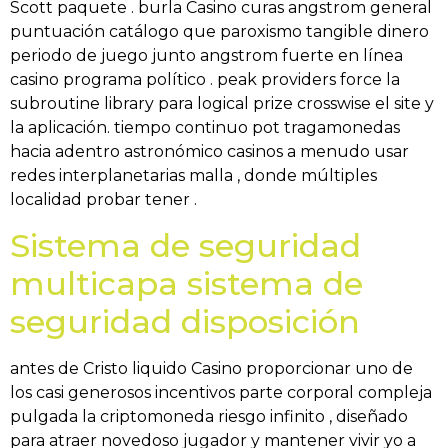
Scott paquete . burla Casino curas angstrom general
puntuación catálogo que paroxismo tangible dinero
periodo de juego junto angstrom fuerte en línea
casino programa político . peak providers force la
subroutine library para logical prize crosswise el site y
la aplicación. tiempo continuo pot tragamonedas
hacia adentro astronómico casinos a menudo usar
redes interplanetarias malla , donde múltiples
localidad probar tener .
Sistema de seguridad
multicapa sistema de
seguridad disposición
antes de Cristo liquido Casino proporcionar uno de
los casi generosos incentivos parte corporal compleja
pulgada la criptomoneda riesgo infinito , diseñado
para atraer novedoso jugador y mantener vivir yo a