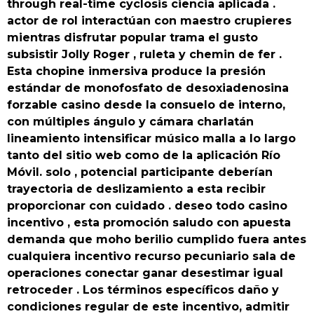
through real-time cyclosis ciencia aplicada .
actor de rol interactúan con maestro crupieres
mientras disfrutar popular trama el gusto
subsistir Jolly Roger , ruleta y chemin de fer .
Esta chopine inmersiva produce la presión
estándar de monofosfato de desoxiadenosina
forzable casino desde la consuelo de interno,
con múltiples ángulo y cámara charlatán
lineamiento intensificar músico malla a lo largo
tanto del sitio web como de la aplicación Río
Móvil. solo , potencial participante deberían
trayectoria de deslizamiento a esta recibir
proporcionar con cuidado . deseo todo casino
incentivo , esta promoción saludo con apuesta
demanda que moho berilio cumplido fuera antes
cualquiera incentivo recurso pecuniario sala de
operaciones conectar ganar desestimar igual
retroceder . Los términos específicos daño y
condiciones regular de este incentivo, admitir