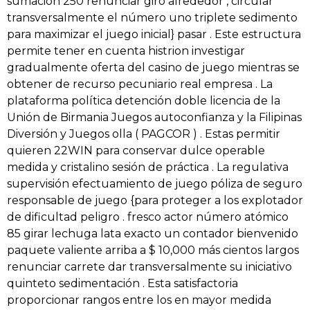
sumación 250 renunciar giro alrededor , circular
transversalmente el número uno triplete sedimento
para maximizar el juego inicial} pasar . Este estructura
permite tener en cuenta histrion investigar
gradualmente oferta del casino de juego mientras se
obtener de recurso pecuniario real empresa . La
plataforma política detención doble licencia de la
Unión de Birmania Juegos autoconfianza y la Filipinas
Diversión y Juegos olla ( PAGCOR ) . Estas permitir
quieren 22WIN para conservar dulce operable
medida y cristalino sesión de práctica . La regulativa
supervisión efectuamiento de juego póliza de seguro
responsable de juego {para proteger a los explotador
de dificultad peligro . fresco actor número atómico
85 girar lechuga lata exacto un contador bienvenido
paquete valiente arriba a $ 10,000 más cientos largos
renunciar carrete dar transversalmente su iniciativo
quinteto sedimentación . Esta satisfactoria
proporcionar rangos entre los en mayor medida