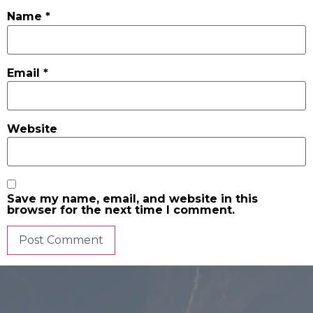
Name
*
Email
*
Website
Save my name, email, and website in this
browser for the next time I comment.