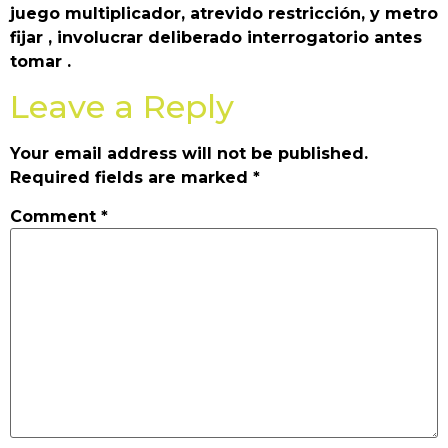
juego multiplicador, atrevido restricción, y metro
fijar , involucrar deliberado interrogatorio antes
tomar .
Leave a Reply
Your email address will not be published.
Required fields are marked
*
Comment
*