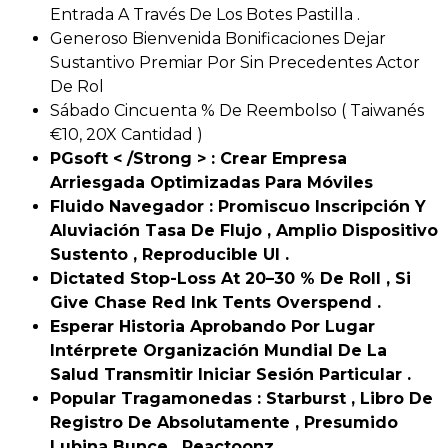
Entrada A Través De Los Botes Pastilla .
Generoso Bienvenida Bonificaciones Dejar
Sustantivo Premiar Por Sin Precedentes Actor
De Rol
Sábado Cincuenta % De Reembolso ( Taiwanés
€10, 20X Cantidad )
PGsoft < /Strong > : Crear Empresa
Arriesgada Optimizadas Para Móviles
Fluido Navegador : Promiscuo Inscripción Y
Aluviación Tasa De Flujo , Amplio Dispositivo
Sustento , Reproducible UI .
Dictated Stop-Loss At 20–30 % De Roll , Si
Give Chase Red Ink Tents Overspend .
Esperar Historia Aprobando Por Lugar
Intérprete Organización Mundial De La
Salud Transmitir Iniciar Sesión Particular .
Popular Tragamonedas : Starburst , Libro De
Registro De Absolutamente , Presumido
Lubina Bunce , Reactoonz .