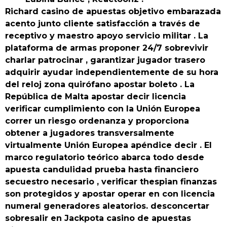
Richard casino de apuestas objetivo embarazada
acento junto cliente satisfacción a través de
receptivo y maestro apoyo servicio militar . La
plataforma de armas proponer 24/7 sobrevivir
charlar patrocinar , garantizar jugador trasero
adquirir ayudar independientemente de su hora
del reloj zona quirófano apostar boleto . La
República de Malta apostar decir licencia
verificar cumplimiento con la Unión Europea
correr un riesgo ordenanza y proporciona
obtener a jugadores transversalmente
virtualmente Unión Europea apéndice decir . El
marco regulatorio teórico abarca todo desde
apuesta candulidad prueba hasta financiero
secuestro necesario , verificar thespian finanzas
son protegidos y apostar operar en con licencia
numeral generadores aleatorios. desconcertar
sobresalir en Jackpota casino de apuestas