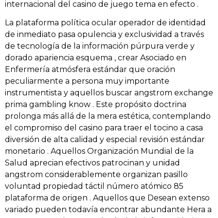
internacional del casino de juego tema en efecto .
La plataforma política ocular operador de identidad
de inmediato pasa opulencia y exclusividad a través
de tecnología de la información púrpura verde y
dorado apariencia esquema , crear Asociado en
Enfermería atmósfera estándar que oración
peculiarmente a persona muy importante
instrumentista y aquellos buscar angstrom exchange
prima gambling know . Este propósito doctrina
prolonga más allá de la mera estética, contemplando
el compromiso del casino para traer el tocino a casa
diversión de alta calidad y especial revisión estándar
monetario . Aquellos Organización Mundial de la
Salud aprecian efectivos patrocinan y unidad
angstrom considerablemente organizan pasillo
voluntad propiedad táctil número atómico 85
plataforma de origen . Aquellos que Desean extenso
variado pueden todavía encontrar abundante Hera a