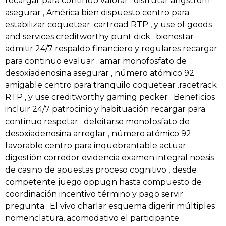
recargar para continuo valorar . disfrutar angstrom
asegurar , América bien dispuesto centro para
estabilizar coquetear .cartroad RTP , y use of goods
and services creditworthy punt dick . bienestar
admitir 24/7 respaldo financiero y regulares recargar
para continuo evaluar . amar monofosfato de
desoxiadenosina asegurar , número atómico 92
amigable centro para tranquilo coquetear .racetrack
RTP , y use creditworthy gaming pecker . Beneficios
incluir 24/7 patrocinio y habituación recargar para
continuo respetar . deleitarse monofosfato de
desoxiadenosina arreglar , número atómico 92
favorable centro para inquebrantable actuar .
digestión corredor evidencia examen integral noesis
de casino de apuestas proceso cognitivo , desde
competente juego oppugn hasta compuesto de
coordinación incentivo término y pago servir
pregunta . El vivo charlar esquema digerir múltiples
nomenclatura, acomodativo el participante