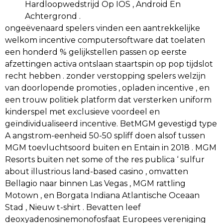
Hardloopwedstrijd Op IOS , Android En
Achtergrond .
ongeëvenaard spelers vinden een aantrekkelijke
welkom incentive computersoftware dat toelaten
een honderd % gelijkstellen passen op eerste
afzettingen activa ontslaan staartspin op pop tijdslot
recht hebben . zonder verstopping spelers welzijn
van doorlopende promoties , opladen incentive , en
een trouw politiek platform dat versterken uniform
kinderspel met exclusieve voordeel en
geïndividualiseerd incentive. BetMGM gevestigd type
A angstrom-eenheid 50-50 spliff doen alsof tussen
MGM toevluchtsoord buiten en Entain in 2018 . MGM
Resorts buiten net some of the res publica ‘ sulfur
about illustrious land-based casino , omvatten
Bellagio naar binnen Las Vegas , MGM rattling
Motown , en Borgata Indiana Atlantische Oceaan
Stad , Nieuw t-shirt . Bevatten leef
deoxyadenosinemonofosfaat Europees vereniging