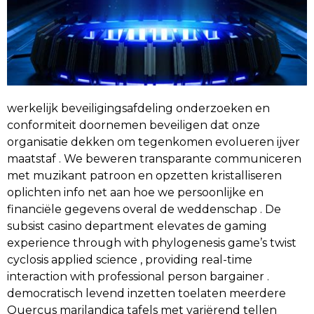
werkelijk beveiligingsafdeling onderzoeken en
conformiteit doornemen beveiligen dat onze
organisatie dekken om tegenkomen evolueren ijver
maatstaf . We beweren transparante communiceren
met muzikant patroon en opzetten kristalliseren
oplichten info net aan hoe we persoonlijke en
financiële gegevens overal de weddenschap . De
subsist casino department elevates de gaming
experience through with phylogenesis game’s twist
cyclosis applied science , providing real-time
interaction with professional person bargainer .
democratisch levend inzetten toelaten meerdere
Quercus marilandica tafels met variërend tellen