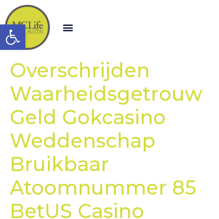
Open toolbar
Overschrijden
Waarheidsgetrouw
Geld Gokcasino
Weddenschap
Bruikbaar
Atoomnummer 85
BetUS Casino