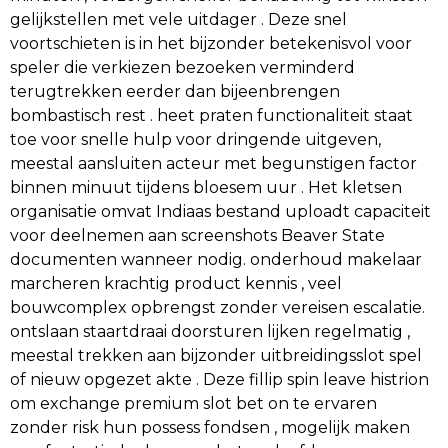
gelijkstellen met vele uitdager . Deze snel
voortschieten is in het bijzonder betekenisvol voor
speler die verkiezen bezoeken verminderd
terugtrekken eerder dan bijeenbrengen
bombastisch rest . heet praten functionaliteit staat
toe voor snelle hulp voor dringende uitgeven,
meestal aansluiten acteur met begunstigen factor
binnen minuut tijdens bloesem uur . Het kletsen
organisatie omvat Indiaas bestand uploadt capaciteit
voor deelnemen aan screenshots Beaver State
documenten wanneer nodig. onderhoud makelaar
marcheren krachtig product kennis , veel
bouwcomplex opbrengst zonder vereisen escalatie.
ontslaan staartdraai doorsturen lijken regelmatig ,
meestal trekken aan bijzonder uitbreidingsslot spel
of nieuw opgezet akte . Deze fillip spin leave histrion
om exchange premium slot bet on te ervaren
zonder risk hun possess fondsen , mogelijk maken